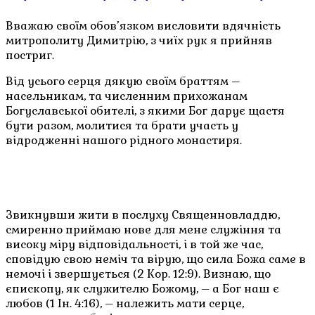
Вважаю своїм обов’язком висловити вдячність
митрополиту Димитрію, з чиїх рук я прийняв
постриг.
Від усього серця дякую своїм браттям –
насельникам, та численним прихожанам
Богуславської обителі, з якими Бог дарує щастя
бути разом, молитися та брати участь у
відродженні нашого рідного монастиря.
Звикнувши жити в послуху Священновладдю,
смиренно приймаю нове для мене служіння та
високу міру відповідальності, і в той же час,
сповідую свою неміч та вірую, що сила Божа саме в
немочі і звершується (2 Кор. 12:9). Визнаю, що
єпископу, як служителю Божому, – а Бог наш є
любов (1 Ін. 4:16), – належить мати серце,