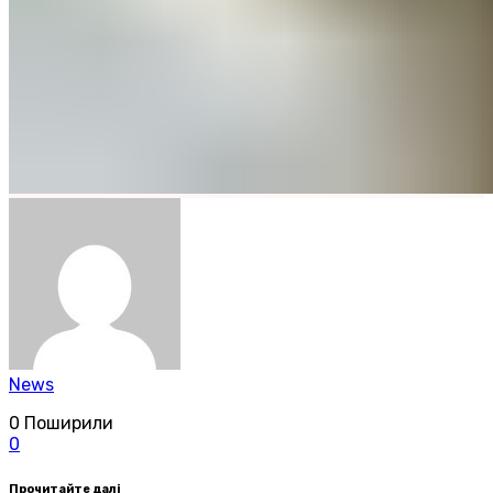
News
0
Поширили
0
Прочитайте далі