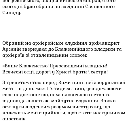
Богуславського, вікарія Київської єпархії, якого
сьогодні було обрано на засіданні Священного
Синоду.
Обраний на архієрейське служіння архімандрит
Арсеній звернувся до Блаженнійшого владики та
архієреїв зі ставленицьким словом:
«Ваше Блаженство! Преосвященні владики!
Всечесні отці, дорогі у Христі брати і сестри!
З трепетом стою перед Вами нині цієї зворушливої
миті – в день моєї П’ятидесятниці, усвідомлюючи
своє недостоїнство, неміч людського єства та
відповідальність за майбутнє служіння. Важко
осягнути людським розумом висоту сану, що
належить мені сприйняти, щоб стати наступником
апостолів.