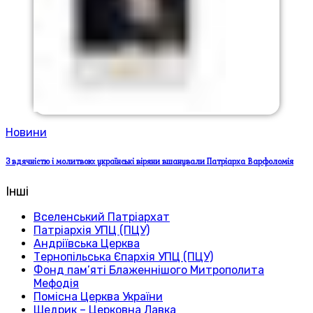
Новини
З вдячністю і молитвою: українські віряни вшанували Патріарха Варфоломія
Інші
Вселенський Патріархат
Патріархія УПЦ (ПЦУ)
Андріївська Церква
Тернопільська Єпархія УПЦ (ПЦУ)
Фонд пам’яті Блаженнішого Митрополита
Мефодія
Помісна Церква України
Щедрик – Церковна Лавка