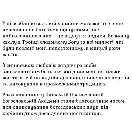
У ці особливо важливі хвилини мого життя серце
переповнене багатьма відчуттями, але
найголовніше з них – це відчуття подяки. Возношу
хвалу в Тройці славимому Богу за всі милості, які
були послані мені, недостойному, в минулі роки
життя.
З синівською любов’ю завдячую своїм
благочестивим батькам, які дали мені не тільки
життя, але й народили духовно, привели до церкви
та виховували в православних традиціях.
Роки навчання у Київській Православній
Богословській Академії стали благодатним часом
для опановування богословських наук, під
керівництвом досвідчених наставників.