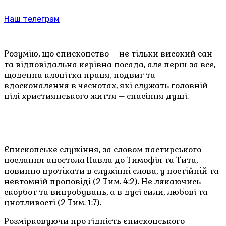
Наш телеграм
Розумію, що єпископство – не тільки високий сан
та відповідальна керівна посада, але перш за все,
щоденна клопітка праця, подвиг та
вдосконалення в чеснотах, які служать головній
цілі християнського життя – спасіння душі.
Єпископське служіння, за словом пастирського
послання апостола Павла до Тимофія та Тита,
повинно протікати в служінні слова, у постійній та
невтомній проповіді (2 Тим. 4:2). Не лякаючись
скорбот та випробувань, а в дусі сили, любові та
цнотливості (2 Тим. 1:7).
Розмірковуючи про гідність єпископського