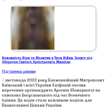
Важливість Віри та Молитви в Часи Війни: Захист під
Оберегом Святого Архістратига Михаїла
Підтримка церкви
7 листопада 2023 року Блаженнійший Митрополит
Київський і всієї України Епіфаній очолив
наречення архімандрита Арсенія (Пожарного) на
єпископа Богуславського під час Всенічного
бдіння. Ця подія стала важливою подією для
Православної Церкви України.