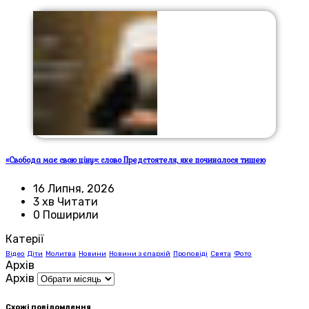
«Свобода має свою ціну»: слово Предстоятеля, яке починалося тишею
16 Липня, 2026
3 хв Читати
0 Поширили
Катерії
Відео
Діти
Молитва
Новини
Новини з єпархій
Проповіді
Свята
Фото
Архів
Архів
Схожі повідомлення