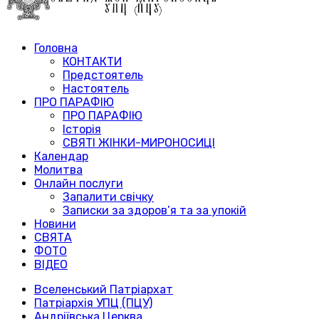
Головна
КОНТАКТИ
Предстоятель
Настоятель
ПРО ПАРАФІЮ
ПРО ПАРАФІЮ
Історія
СВЯТІ ЖІНКИ-МИРОНОСИЦІ
Календар
Молитва
Онлайн послуги
Запалити свічку
Записки за здоров’я та за упокій
Новини
СВЯТА
ФОТО
ВІДЕО
Вселенський Патріархат
Патріархія УПЦ (ПЦУ)
Андріївська Церква