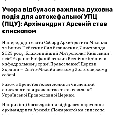
Учора відбулася важлива духовна
подія для автокефальної УПЦ
(ПЦУ): Архімандрит Арсеній став
єпископом
Напередодні свята Собору Архістратига Михаїла
та інших Небесних Сил безплотних, 7 листопада
2023 року, Блаженнійший Митрополит Київський і
всієї України Епіфаній очолив Всенічне бдіння в
кафедральному храмі Православної Церкви
України – Свято-Михайлівському Золотоверхому
соборі.
Разом з Предстоятелем молився численний
єпископат та духовенство автокефальної
Української Православної Церкви.
Наприкінці богослужіння відбулося наречення
архімандрита Арсенія (Пожарного) на єпископа