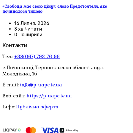
«Свобода має свою ціну»: слово Предстоятеля, яке
починалося тишею
16 Липня, 2026
3 хв Читати
0 Поширили
Контакти
Тел.:
+38(067) 793-76-96
с. Почапинці, Тернопільська область. вул.
Молодіжна, 1б
E-mail:
info@p-uapc.te.ua
Веб-сайт:
https://p-uapc.te.ua
Інфо:
Публічна оферта