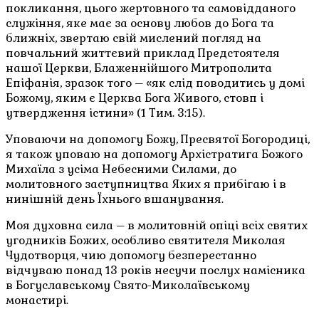
покликання, цього жертовного та самовідданого
служіння, яке має за основу любов до Бога та
ближніх, звертаю свій мислений погляд на
повчальний життєвий приклад Предстоятеля
нашої Церкви, Блаженнійшого Митрополита
Епіфанія, зразок того – «як слід поводитись у домі
Божому, яким є Церква Бога Живого, стовп і
утвердження істини» (1 Тим. 3:15).
Уповаючи на допомогу Божу, Пресвятої Богородиці,
я також уповаю на допомогу Архістратига Божого
Михаїла з усіма Небесними Силами, до
молитовного заступництва Яких я прибігаю і в
нинішній день Їхнього вшанування.
Моя духовна сила – в молитовній опіці всіх святих
угодників Божих, особливо святителя Миколая
Чудотворця, чию допомогу безперестанно
відчуваю понад 13 років несучи послух намісника
в Богуславському Свято-Миколаївському
монастирі.