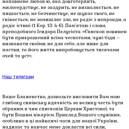
наповнене любов’ю, яка довготерпить,
милосердствує, не заздрить, не вихваляється, не
пишається, не безчинствує, не шукає свого, не
гнівається, не замишляє зла, не радіє з неправди, а
радіє істині (1 Кор. 13: 4-6). Пам’ятаю і слова
преподобного Ісидора Пелусіота: «Єпископ повинен
бути прикрашений всіма чеснотами, чужі біди –
визнавати своїми; не для себе, але живе для
пастви, та його життя випробовується тисячами
очей та уст».
Наш телеграм
Ваше Блаженство, дозвольте висловити Вам мою
глибоку синівську вдячність за велику честь бути
обраним в чин єпископів Церкви Христової, та
бути Вашим вікарієм. Приклад Вашого служіння,
особливо в ці найважчі часи для нашої України,
надихає та навчає мене докласти всі сили,