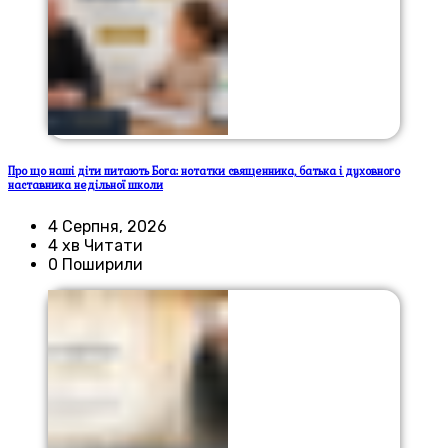
Про що наші діти питають Бога: нотатки священника, батька і духовного
наставника недільної школи
4 Серпня, 2026
4 хв Читати
0 Поширили