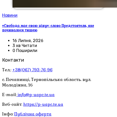
Новини
«Свобода має свою ціну»: слово Предстоятеля, яке
починалося тишею
16 Липня, 2026
3 хв Читати
0 Поширили
Контакти
Тел.:
+38(067) 793-76-96
с. Почапинці, Тернопільська область. вул.
Молодіжна, 1б
E-mail:
info@p-uapc.te.ua
Веб-сайт:
https://p-uapc.te.ua
Інфо:
Публічна оферта