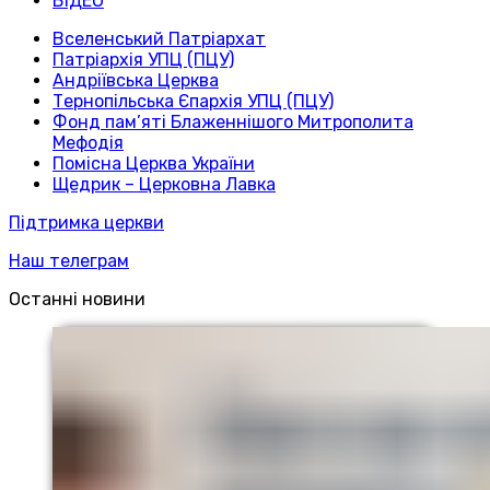
ВІДЕО
Вселенський Патріархат
Патріархія УПЦ (ПЦУ)
Андріївська Церква
Тернопільська Єпархія УПЦ (ПЦУ)
Фонд пам’яті Блаженнішого Митрополита
Мефодія
Помісна Церква України
Щедрик – Церковна Лавка
Підтримка церкви
Наш телеграм
Останні новини