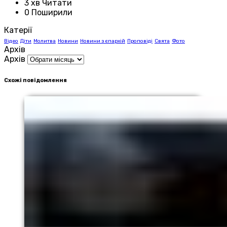
3 хв Читати
0 Поширили
Катерії
Відео
Діти
Молитва
Новини
Новини з єпархій
Проповіді
Свята
Фото
Архів
Архів
Схожі повідомлення