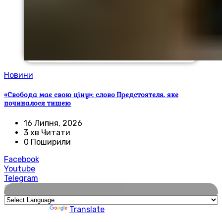
Новини
«Свобода має свою ціну»: слово Предстоятеля, яке
починалося тишею
16 Липня, 2026
3 хв Читати
0 Поширили
Facebook
Youtube
Telegram
🌍
Powered by
Translate