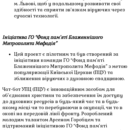
м. Львові, щоб у подальшому розвивати свої
здібності та сприяти зв’язкам віруючих через
сучасні технології.
Ініціатива ГО “Фонд пам’яті Блаженнішого
Митрополита Мефодія”
Цей проект є пілотним та був створений за
ініціативи команди ГО “Фонд пам’яті
Блаженнішого Митрополита Мефодія” з метою
популяризації Київської Церкви (ПЦУ) та
зближення віруючих з духовною спадщиною.
Чат-бот УПЦ (ПЦУ) є інноваційним засобом для
об’єднання християн та забезпечення їм доступу
до духовних ресурсів в будь-який час та в будь-
якому місці чи то перебуваючи в окупації, чи то в
окопі на передовій лінії фронту. Розроблений
молодим талантом Арсеном Горобцем та
підтриманий ініціативою ГО “Фонд пам’яті