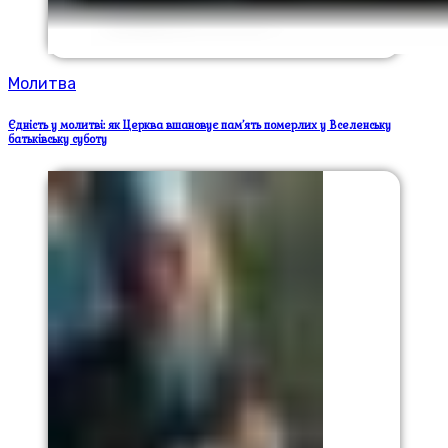
Молитва
Єдність у молитві: як Церква вшановує пам’ять померлих у Вселенську
батьківську суботу