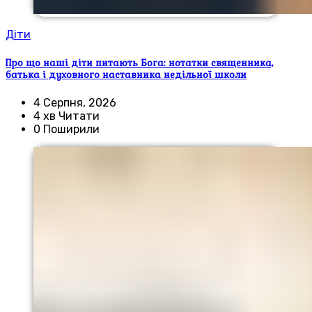
Діти
Про що наші діти питають Бога: нотатки священника,
батька і духовного наставника недільної школи
4 Серпня, 2026
4 хв Читати
0 Поширили