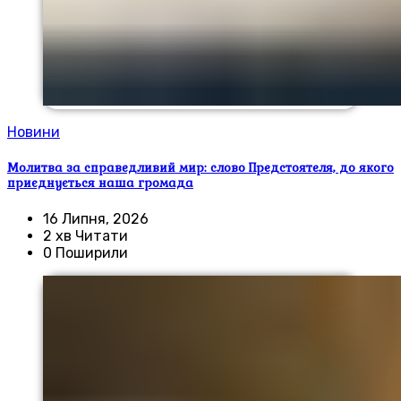
Новини
Молитва за справедливий мир: слово Предстоятеля, до якого
приєднується наша громада
16 Липня, 2026
2 хв Читати
0 Поширили