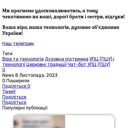
Ми прагнемо удосконалюватись, а тому
чекатимемо на ваші, дорогі брати і сестри, відгуки!
Ваша віра, наша технологія, духовне об’єднання
України!
Наш телеграм
Теги
Віра та технологія
Духовна підтримка
УПЦ (ПЦУ) і
технології
Церковні традиції
Чат-бот УПЦ (ПЦУ)
0
News
8 Листопада, 2023
0
Поширили
Поділіться
0
Tweet
Поділіться
Поділіться
Популярні публікації