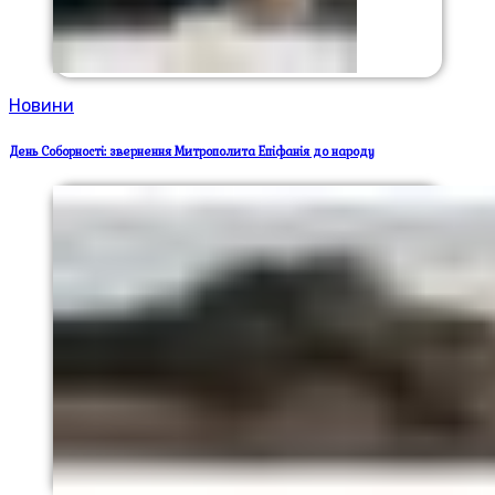
Новини
День Соборності: звернення Митрополита Епіфанія до народу