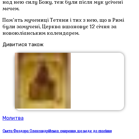
над нею силу Божу, теж були після мук усічені
мечем.
Пам՚ять мучениці Тетяни і тих з нею, що в Римі
були замучені, Церква вшановує 12 січня за
новоюліанським календарем.
Дивитися також
Молитва
Свята Феодора Олександрійська: смирення, що веде до спасіння