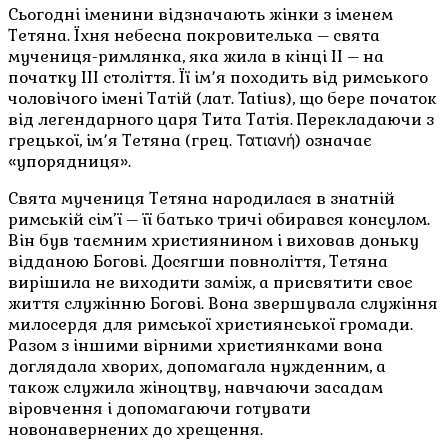
Сьогодні іменини відзначають жінки з іменем
Тетяна. Їхня небесна покровителька – свята
мучениця-римлянка, яка жила в кінці ІІ – на
початку ІІІ століття. Її ім՚я походить від римського
чоловічого імені Татій (лат. Tatius), що бере початок
від легендарного царя Тита Татія. Перекладаючи з
грецької, ім՚я Тетяна (грец. Τατιανή) означає
«упорядниця».
Свята мучениця Тетяна народилася в знатній
римській сім’ї – її батько тричі обирався консулом.
Він був таємним християнином і виховав доньку
відданою Богові. Досягши повноліття, Тетяна
вирішила не виходити заміж, а присвятити своє
життя служінню Богові. Вона звершувала служіння
милосердя для римської християнської громади.
Разом з іншими вірними християнками вона
доглядала хворих, допомагала нужденним, а
також служила жіноцтву, навчаючи засадам
віровчення і допомагаючи готувати
новонавернених до хрещення.