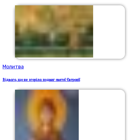
Молитва
Відвага, що не згоріла: подвиг святої Євтропії