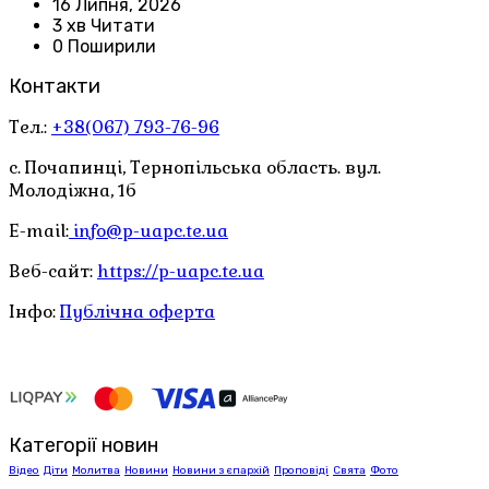
16 Липня, 2026
3 хв Читати
0 Поширили
Контакти
Тел.:
+38(067) 793-76-96
с. Почапинці, Тернопільська область. вул.
Молодіжна, 1б
E-mail:
info@p-uapc.te.ua
Веб-сайт:
https://p-uapc.te.ua
Інфо:
Публічна оферта
Категорії новин
Відео
Діти
Молитва
Новини
Новини з єпархій
Проповіді
Свята
Фото