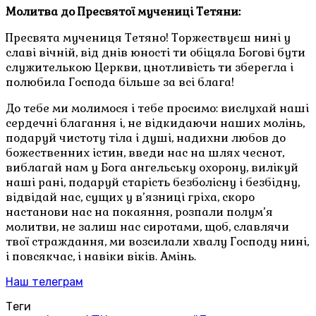
Молитва до Пресвятої мучениці Тетяни:
Пресвята мучениця Тетяно! Торжествуєш нині у
славі вічній, від днів юності ти обіцяла Богові бути
служителькою Церкви, цнотливість ти зберегла і
полюбила Господа більше за всі блага!
До тебе ми молимося і тебе просимо: вислухай наші
сердечні благання і, не відкидаючи наших молінь,
подаруй чистоту тіла і душі, надихни любов до
божественних істин, введи нас на шлях чеснот,
виблагай нам у Бога ангельську охорону, вилікуй
наші рані, подаруй старість безболісну і безбідну,
відвідай нас, сущих у в’язниці гріха, скоро
настанови нас на покаяння, розпали полум’я
молитви, не залиш нас сиротами, щоб, славлячи
твої страждання, ми возсилали хвалу Господу нині,
і повсякчас, і навіки віків. Амінь.
Наш телеграм
Теги