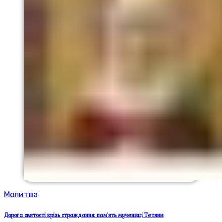
Молитва
Дорога святості крізь страждання: пам’ять мучениці Тетяни