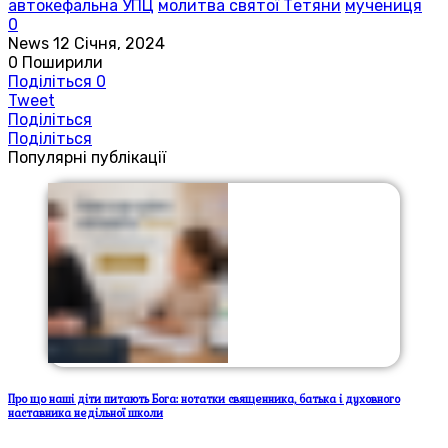
автокефальна УПЦ
молитва святої Тетяни
мучениця
0
News
12 Січня, 2024
0
Поширили
Поділіться
0
Tweet
Поділіться
Поділіться
Популярні публікації
Про що наші діти питають Бога: нотатки священника, батька і духовного
наставника недільної школи