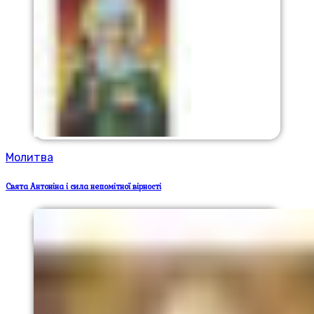
Молитва
Свята Антоніна і сила непомітної вірності