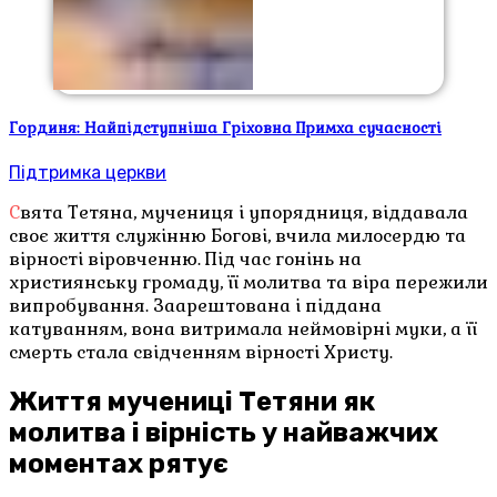
Гординя: Найпідступніша Гріховна Примха сучасності
Підтримка церкви
Свята Тетяна, мучениця і упорядниця, віддавала
своє життя служінню Богові, вчила милосердю та
вірності віровченню. Під час гонінь на
християнську громаду, її молитва та віра пережили
випробування. Заарештована і піддана
катуванням, вона витримала неймовірні муки, а її
смерть стала свідченням вірності Христу.
Життя мучениці Тетяни як
молитва і вірність у найважчих
моментах рятує