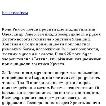
Наш телеграм
Коли Римом почав правити шістнадцятилітній
Олександр Север, вся влада зосередилася в руках
лютого ворога і гонителя християн Ульпіана.
Християн усюди примушувати поклонятися
римським богам, погрожуючи їм, у разі непокори,
лютими муками й смертю. Біля 225 року була
заарештована і Тетяна, яку різними катуваннями
примушували зректися Христа.
За Переданням, мучениця витримала неймовірні
випробування і муки, під час яких звершувались
чудеса. Тоді її присудили на смертний вирок
шляхом усічення мечем. Разом з нею стратили і її
батька, адже довідались, що він теж християнин.
Вісім слуг правителя, що мучили святу, але
увірували в Господа нашого Ісуса Христа, бачачи