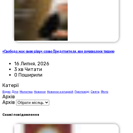
«Свобода має свою ціну»: слово Предстоятеля, яке починалося тишею
16 Липня, 2026
3 хв Читати
0 Поширили
Катерії
Відео
Діти
Молитва
Новини
Новини з єпархій
Проповіді
Свята
Фото
Архів
Архів
Схожі повідомлення