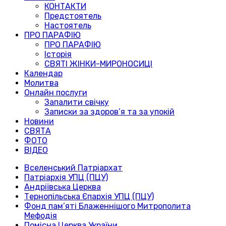
КОНТАКТИ
Предстоятель
Настоятель
ПРО ПАРАФІЮ
ПРО ПАРАФІЮ
Історія
СВЯТІ ЖІНКИ-МИРОНОСИЦІ
Календар
Молитва
Онлайн послуги
Запалити свічку
Записки за здоров’я та за упокій
Новини
СВЯТА
ФОТО
ВІДЕО
Вселенський Патріархат
Патріархія УПЦ (ПЦУ)
Андріївська Церква
Тернопільська Єпархія УПЦ (ПЦУ)
Фонд пам’яті Блаженнішого Митрополита
Мефодія
Помісна Церква України