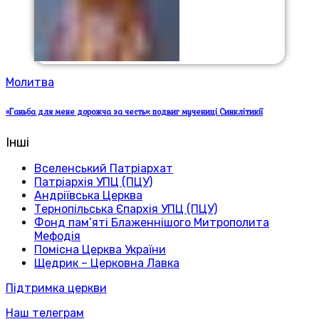
Молитва
«Ганьба для мене дорожча за честь»: подвиг мучениці Синклітикії
Інші
Вселенський Патріархат
Патріархія УПЦ (ПЦУ)
Андріївська Церква
Тернопільська Єпархія УПЦ (ПЦУ)
Фонд пам’яті Блаженнішого Митрополита
Мефодія
Помісна Церква України
Щедрик – Церковна Лавка
Підтримка церкви
Наш телеграм