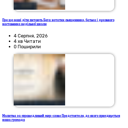
Про що наші діти питають Бога: нотатки священника, батька і духовного
наставника недільної школи
4 Серпня, 2026
4 хв Читати
0 Поширили
Молитва за справедливий мир: слово Предстоятеля, до якого приєднується
наша громада