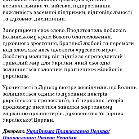
воєначальника та війська, підкресливши
важливість взаємної підтримки, відповідальності
та духовної дисципліни.
Завершуючи своє слово, Предстоятель побажав
Волинському краю Божого благословення,
духовного зростання, братньої любові та перемоги
над злом, яке несе ідеологія «русского міра».
Особливу молитву він підніс за справедливий і
тривалий мир для України, який сьогодні
залишається головним прагненням мільйонів
українців.
Урочистості в Луцьку вкотре засвідчили, що Волинь
залишається одним із духовних центрів
українського православ’я, а її церковна історія
продовжує писатися завдяки жертовному
служінню архіпастирів, духовенства та вірних
Української Церкви.
Джерело:
Українська Православна Церква/
Православна Церква України