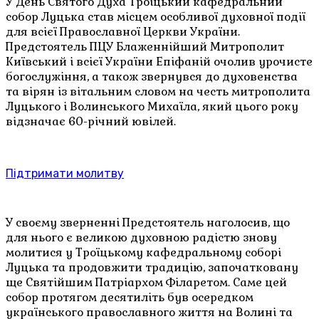
У День Святого Духа Троїцький кафедральний
собор Луцька став місцем особливої духовної події
для всієї Православної Церкви України.
Предстоятель ПЦУ Блаженнійший Митрополит
Київський і всієї України Епіфаній очолив урочисте
богослужіння, а також звернувся до духовенства
та вірян із вітальним словом на честь митрополита
Луцького і Волинського Михаїла, який цього року
відзначає 60-річний ювілей.
Підтримати молитву
У своєму зверненні Предстоятель наголосив, що
для нього є великою духовною радістю знову
молитися у Троїцькому кафедральному соборі
Луцька та продовжити традицію, започатковану
ще Святійшим Патріархом Філаретом. Саме цей
собор протягом десятиліть був осередком
українського православного життя на Волині та