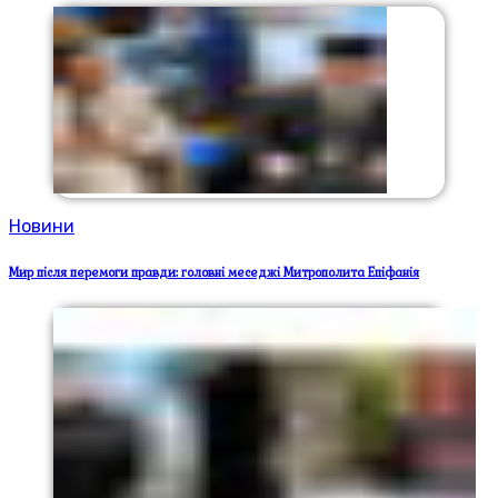
Новини
Мир після перемоги правди: головні меседжі Митрополита Епіфанія