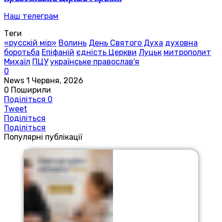
Наш телеграм
Теги
«русскій мір»
Волинь
День Святого Духа
духовна
боротьба
Епіфаній
єдність Церкви
Луцьк
митрополит
Михаїл
ПЦУ
українське православ'я
0
News
1 Червня, 2026
0
Поширили
Поділіться
0
Tweet
Поділіться
Поділіться
Популярні публікації