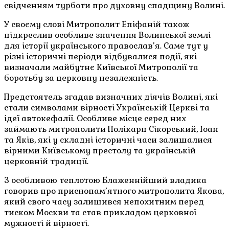
свідченням турботи про духовну спадщину Волині.
У своєму слові Митрополит Епіфаній також
підкреслив особливе значення Волинської землі
для історії українського православ’я. Саме тут у
різні історичні періоди відбувалися події, які
визначали майбутнє Київської Митрополії та
боротьбу за церковну незалежність.
Предстоятель згадав визначних діячів Волині, які
стали символами вірності Українській Церкві та
ідеї автокефалії. Особливе місце серед них
займають митрополити Полікарп Сікорський, Іоан
та Яків, які у складні історичні часи залишалися
вірними Київському престолу та українській
церковній традиції.
З особливою теплотою Блаженнійший владика
говорив про приснопам’ятного митрополита Якова,
який свого часу залишився непохитним перед
тиском Москви та став прикладом церковної
мужності й вірності.