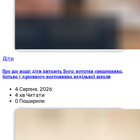
Діти
Про що наші діти питають Бога: нотатки священника,
батька і духовного наставника недільної школи
4 Серпня, 2026
4 хв Читати
0 Поширили