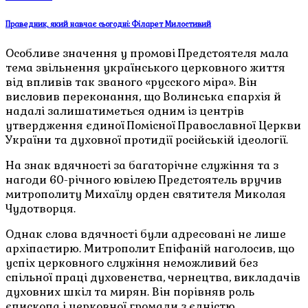
Праведник, який навчає сьогодні: Філарет Милостивий
Особливе значення у промові Предстоятеля мала
тема звільнення українського церковного життя
від впливів так званого «русского міра». Він
висловив переконання, що Волинська єпархія й
надалі залишатиметься одним із центрів
утвердження єдиної Помісної Православної Церкви
України та духовної протидії російській ідеології.
На знак вдячності за багаторічне служіння та з
нагоди 60-річного ювілею Предстоятель вручив
митрополиту Михаїлу орден святителя Миколая
Чудотворця.
Однак слова вдячності були адресовані не лише
архіпастирю. Митрополит Епіфаній наголосив, що
успіх церковного служіння неможливий без
спільної праці духовенства, чернецтва, викладачів
духовних шкіл та мирян. Він порівняв роль
єпископа і церковної громади з єдністю