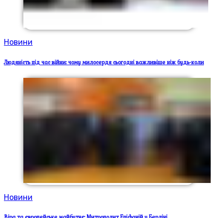
Новини
Людяність під час війни: чому милосердя сьогодні важливіше ніж будь-коли
Новини
Віра та європейське майбутнє: Митрополит Епіфаній у Берліні