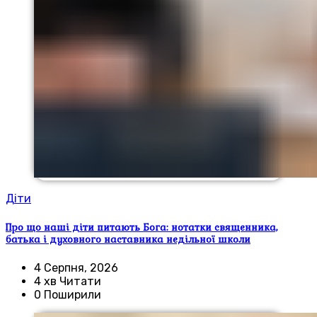
Діти
Про що наші діти питають Бога: нотатки священника,
батька і духовного наставника недільної школи
4 Серпня, 2026
4 хв Читати
0 Поширили