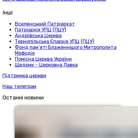
Інші
Вселенський Патріархат
Патріархія УПЦ (ПЦУ)
Андріївська Церква
Тернопільська Єпархія УПЦ (ПЦУ)
Фонд пам’яті Блаженнішого Митрополита
Мефодія
Помісна Церква України
Щедрик – Церковна Лавка
Підтримка церкви
Наш телеграм
Останні новини