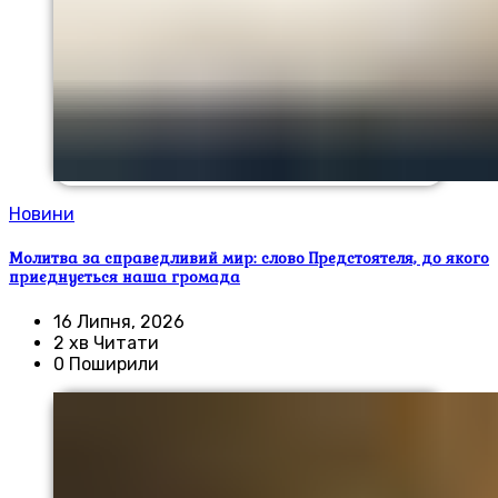
Новини
Молитва за справедливий мир: слово Предстоятеля, до якого
приєднується наша громада
16 Липня, 2026
2 хв Читати
0 Поширили