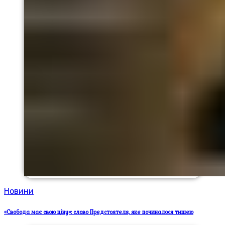
Новини
«Свобода має свою ціну»: слово Предстоятеля, яке починалося тишею