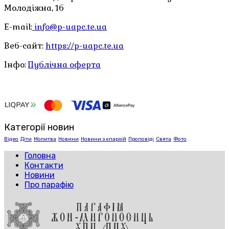
Молодіжна, 1б
E-mail:
info@p-uapc.te.ua
Веб-сайт:
https://p-uapc.te.ua
Інфо:
Публічна оферта
Категорії новин
Відео
Діти
Молитва
Новини
Новини з єпархій
Проповіді
Свята
Фото
Головна
Контакти
Новини
Про парафію