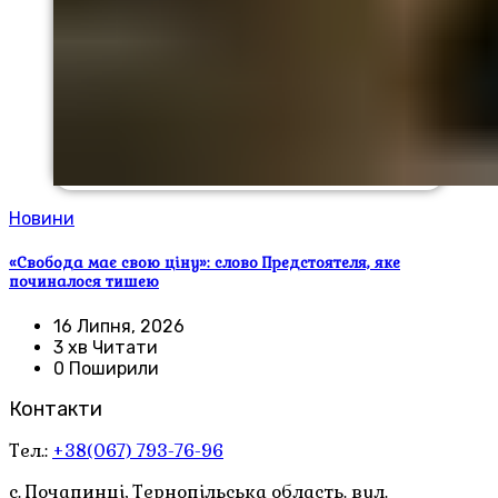
Новини
«Свобода має свою ціну»: слово Предстоятеля, яке
починалося тишею
16 Липня, 2026
3 хв Читати
0 Поширили
Контакти
Тел.:
+38(067) 793-76-96
с. Почапинці, Тернопільська область. вул.