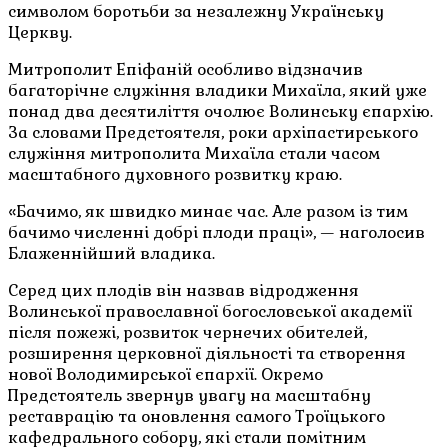
символом боротьби за незалежну Українську
Церкву.
Митрополит Епіфаній особливо відзначив
багаторічне служіння владики Михаїла, який уже
понад два десятиліття очолює Волинську єпархію.
За словами Предстоятеля, роки архіпастирського
служіння митрополита Михаїла стали часом
масштабного духовного розвитку краю.
«Бачимо, як швидко минає час. Але разом із тим
бачимо численні добрі плоди праці», — наголосив
Блаженнійший владика.
Серед цих плодів він назвав відродження
Волинської православної богословської академії
після пожежі, розвиток чернечих обителей,
розширення церковної діяльності та створення
нової Володимирської єпархії. Окремо
Предстоятель звернув увагу на масштабну
реставрацію та оновлення самого Троїцького
кафедрального собору, які стали помітним