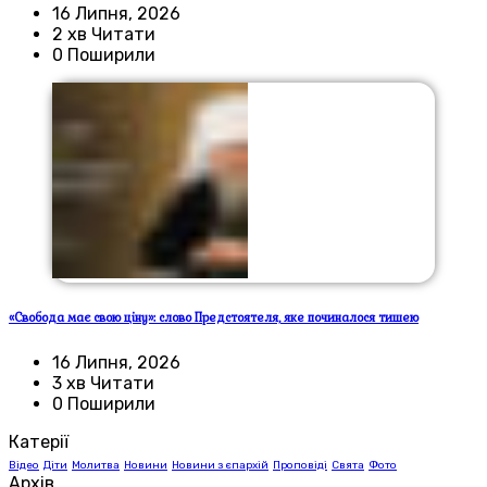
16 Липня, 2026
2 хв Читати
0 Поширили
«Свобода має свою ціну»: слово Предстоятеля, яке починалося тишею
16 Липня, 2026
3 хв Читати
0 Поширили
Катерії
Відео
Діти
Молитва
Новини
Новини з єпархій
Проповіді
Свята
Фото
Архів