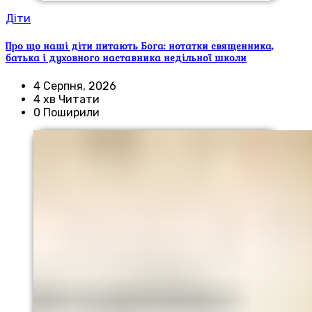
Діти
Про що наші діти питають Бога: нотатки священника,
батька і духовного наставника недільної школи
4 Серпня, 2026
4 хв Читати
0 Поширили