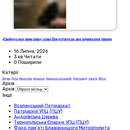
«Свобода має свою ціну»: слово Предстоятеля, яке починалося тишею
16 Липня, 2026
3 хв Читати
0 Поширили
Катерії
Відео
Діти
Молитва
Новини
Новини з єпархій
Проповіді
Свята
Фото
Архів
Архів
Інші
Вселенський Патріархат
Патріархія УПЦ (ПЦУ)
Андріївська Церква
Тернопільська Єпархія УПЦ (ПЦУ)
Фонд пам’яті Блаженнішого Митрополита