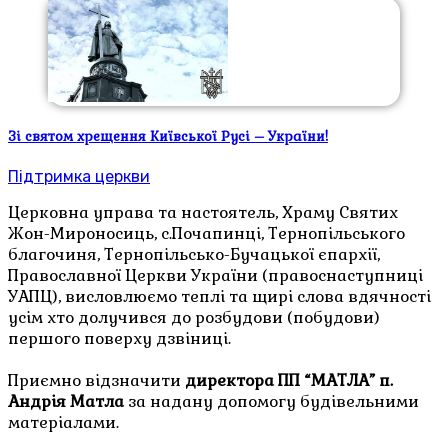
Зі святом хрещення Київської Русі – України!
Підтримка церкви
Церковна управа та настоятель, Храму Святих
Жон-Мироносиць, с.Почапинці, Тернопільського
благочиня, Тернопільсько-Бучацької єпархії,
Православної Церкви України (правоснаступниці
УАПЦ), висловлюємо теплі та щирі слова вдячності
усім хто долучився до розбудови (побудови)
першого поверху дзвіниці.
Приємно відзначити
директора ПП “
МАТЛА”
п.
Андрія Матла
за надану допомогу будівельними
матеріалами.