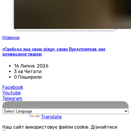
Новини
«Свобода має свою ціну»: слово Предстоятеля, яке
починалося тишею
16 Липня, 2026
3 хв Читати
0 Поширили
Facebook
Youtube
Telegram
🌍
Powered by
Translate
Наш сайт використовує файли cookie. Дізнайтеся