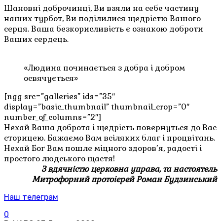
Шановні доброчинці, Ви взяли на себе частину
наших турбот, Ви поділилися щедрістю Вашого
серця. Ваша безкорисливість є ознакою доброти
Ваших сердець.
«Людина починається з добра і добром
освячується»
[ngg src=”galleries” ids=”35″
display=”basic_thumbnail” thumbnail_crop=”0″
number_of_columns=”2″]
Нехай Ваша доброта і щедрість повернуться до Вас
сторицею. Бажаємо Вам всіляких благ і процвітань.
Нехай Бог Вам пошле міцного здоров’я, радості і
простого людського щастя!
З вдячністю церковна управа, та настоятель
Митрофорний протоієрей Роман Будзинський
Наш телеграм
0