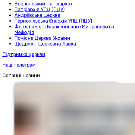
Вселенський Патріархат
Патріархія УПЦ (ПЦУ)
Андріївська Церква
Тернопільська Єпархія УПЦ (ПЦУ)
Фонд пам’яті Блаженнішого Митрополита
Мефодія
Помісна Церква України
Щедрик – Церковна Лавка
Підтримка церкви
Наш телеграм
Останні новини