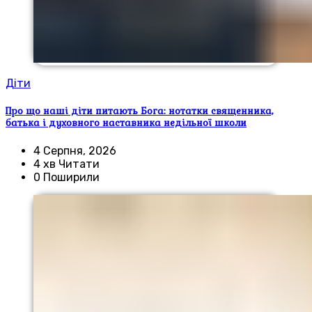
Діти
Про що наші діти питають Бога: нотатки священника,
батька і духовного наставника недільної школи
4 Серпня, 2026
4 хв Читати
0 Поширили