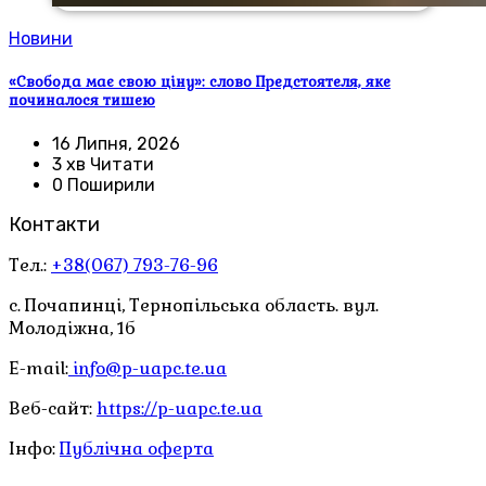
Новини
«Свобода має свою ціну»: слово Предстоятеля, яке
починалося тишею
16 Липня, 2026
3 хв Читати
0 Поширили
Контакти
Тел.:
+38(067) 793-76-96
с. Почапинці, Тернопільська область. вул.
Молодіжна, 1б
E-mail:
info@p-uapc.te.ua
Веб-сайт:
https://p-uapc.te.ua
Інфо:
Публічна оферта