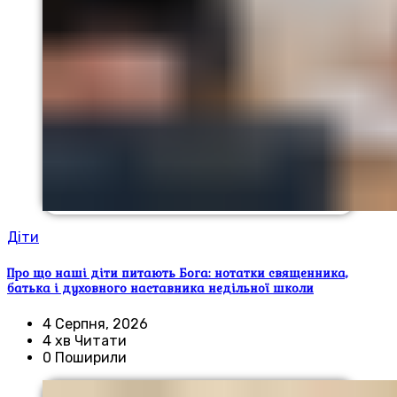
Діти
Про що наші діти питають Бога: нотатки священника,
батька і духовного наставника недільної школи
4 Серпня, 2026
4 хв Читати
0 Поширили