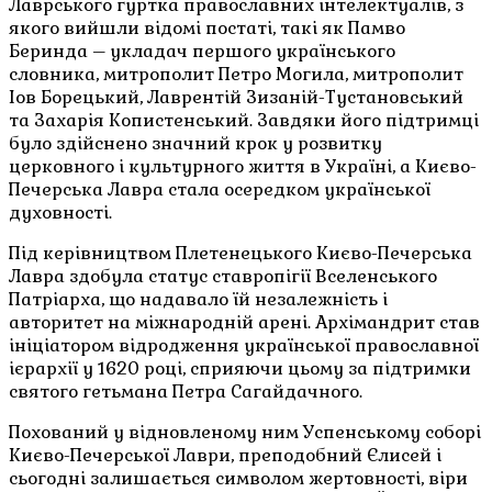
Лаврського гуртка православних інтелектуалів, з
якого вийшли відомі постаті, такі як Памво
Беринда – укладач першого українського
словника, митрополит Петро Могила, митрополит
Іов Борецький, Лаврентій Зизаній-Тустановський
та Захарія Копистенський. Завдяки його підтримці
було здійснено значний крок у розвитку
церковного і культурного життя в Україні, а Києво-
Печерська Лавра стала осередком української
духовності.
Під керівництвом Плетенецького Києво-Печерська
Лавра здобула статус ставропігії Вселенського
Патріарха, що надавало їй незалежність і
авторитет на міжнародній арені. Архімандрит став
ініціатором відродження української православної
ієрархії у 1620 році, сприяючи цьому за підтримки
святого гетьмана Петра Сагайдачного.
Похований у відновленому ним Успенському соборі
Києво-Печерської Лаври, преподобний Єлисей і
сьогодні залишається символом жертовності, віри