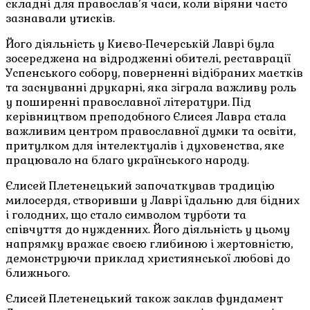
складні для православ’я часи, коли віряни часто
зазнавали утисків.
Його діяльність у Києво-Печерській Лаврі була
зосереджена на відродженні обителі, реставрації
Успенського собору, поверненні відібраних маєтків
та заснуванні друкарні, яка зіграла важливу роль
у поширенні православної літератури. Під
керівництвом преподобного Єлисея Лавра стала
важливим центром православної думки та освіти,
притулком для інтелектуалів і духовенства, яке
працювало на благо українського народу.
Єлисей Плетенецький започаткував традицію
милосердя, створивши у Лаврі їдальню для бідних
і голодних, що стало символом турботи та
співчуття до нужденних. Його діяльність у цьому
напрямку вражає своєю глибиною і жертовністю,
демонструючи приклад християнської любові до
ближнього.
Єлисей Плетенецький також заклав фундамент