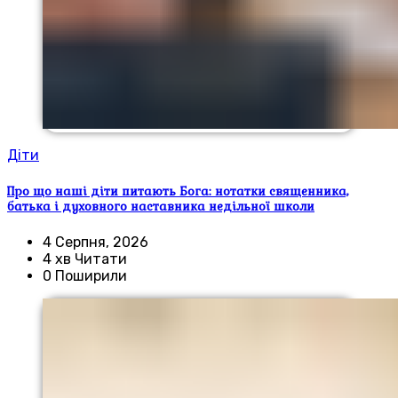
Діти
Про що наші діти питають Бога: нотатки священника,
батька і духовного наставника недільної школи
4 Серпня, 2026
4 хв Читати
0 Поширили