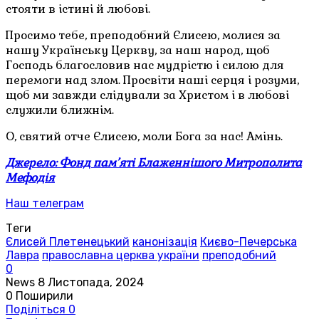
стояти в істині й любові.
Просимо тебе, преподобний Єлисею, молися за
нашу Українську Церкву, за наш народ, щоб
Господь благословив нас мудрістю і силою для
перемоги над злом. Просвіти наші серця і розуми,
щоб ми завжди слідували за Христом і в любові
служили ближнім.
О, святий отче Єлисею, моли Бога за нас! Амінь.
Джерело: Фонд пам’яті Блаженнішого Митрополита
Мефодія
Наш телеграм
Теги
Єлисей Плетенецький
канонізація
Києво-Печерська
Лавра
православна церква україни
преподобний
0
News
8 Листопада, 2024
0
Поширили
Поділіться
0