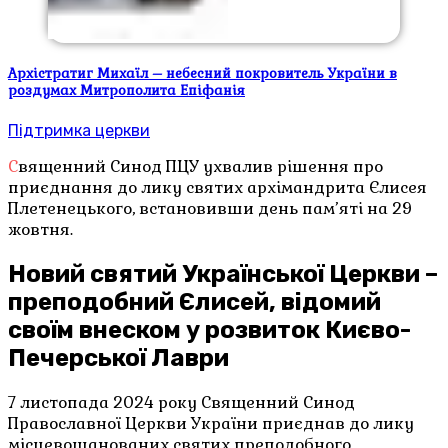
Архістратиг Михаїл – небесний покровитель України в
роздумах Митрополита Епіфанія
Підтримка церкви
Священний Синод ПЦУ ухвалив рішення про
приєднання до лику святих архімандрита Єлисея
Плетенецького, встановивши день пам’яті на 29
жовтня.
Новий святий Української Церкви –
преподобний Єлисей, відомий
своїм внеском у розвиток Києво-
Печерської Лаври
7 листопада 2024 року Священний Синод
Православної Церкви України приєднав до лику
місцевошанованих святих преподобного