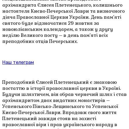
архімандрита Єлисея Плетенецького, колишнього
настоятеля Києво-Печерської Лаври та визначного
діяча Православної Церкви України. День пам’яті
святого буде відзначатися 29 жовтня за
новоюліанським календарем, а також у другу
неділю Великого посту – в день пам’яті всіх
преподобних отців Печерських.
Наш телеграм
Преподобний Єлисей Плетенецький є знаковою
постаттю в історії православної церкви в Україні.
Будучи шляхтичем, він обрав чернечий шлях і став
архімандритом двох видатних монастирів –
Успенського Пінсько-Лещинського та Успенської
Києво-Печерської Лаври. Впродовж свого життя
Плетенецький завжди стояв на захисті
православної віри і прав українського народу в