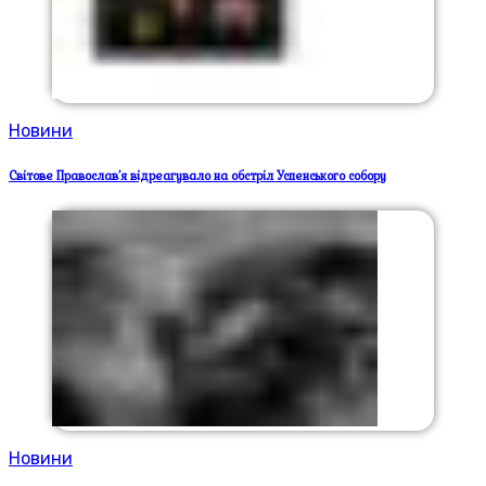
Новини
Світове Православ’я відреагувало на обстріл Успенського собору
Новини