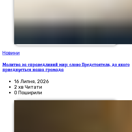
Новини
Молитва за справедливий мир: слово Предстоятеля, до якого
приєднується наша громада
16 Липня, 2026
2 хв Читати
0 Поширили