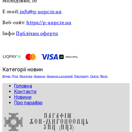
Молодіжна, 1б
E-mail:
info@p-uapc.te.ua
Веб-сайт:
https://p-uapc.te.ua
Інфо:
Публічна оферта
Категорії новин
Відео
Діти
Молитва
Новини
Новини з єпархій
Проповіді
Свята
Фото
Головна
Контакти
Новини
Про парафію