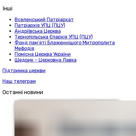
Інші
Вселенський Патріархат
Патріархія УПЦ (ПЦУ)
Андріївська Церква
Тернопільська Єпархія УПЦ (ПЦУ)
Фонд пам’яті Блаженнішого Митрополита
Мефодія
Помісна Церква України
Щедрик – Церковна Лавка
Підтримка церкви
Наш телеграм
Останні новини