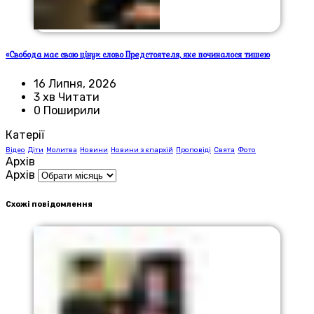
«Свобода має свою ціну»: слово Предстоятеля, яке починалося тишею
16 Липня, 2026
3 хв Читати
0 Поширили
Катерії
Відео
Діти
Молитва
Новини
Новини з єпархій
Проповіді
Свята
Фото
Архів
Архів
Схожі повідомлення