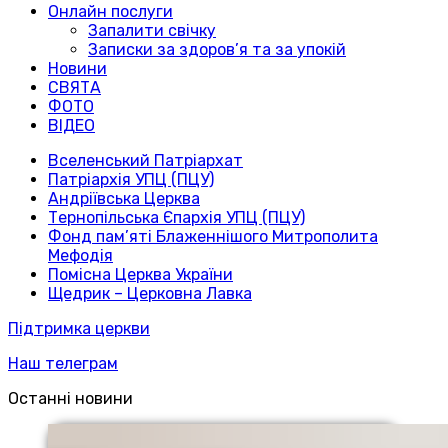
Онлайн послуги
Запалити свічку
Записки за здоров’я та за упокій
Новини
СВЯТА
ФОТО
ВІДЕО
Вселенський Патріархат
Патріархія УПЦ (ПЦУ)
Андріївська Церква
Тернопільська Єпархія УПЦ (ПЦУ)
Фонд пам’яті Блаженнішого Митрополита
Мефодія
Помісна Церква України
Щедрик – Церковна Лавка
Підтримка церкви
Наш телеграм
Останні новини