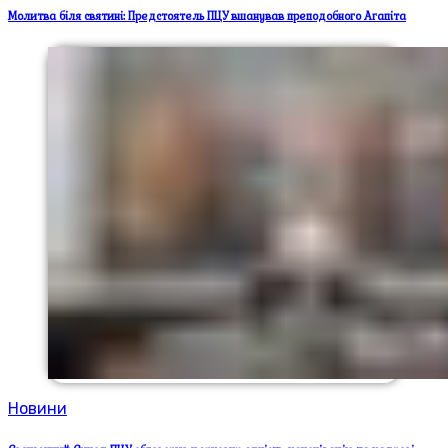
Молитва біля святині: Предстоятель ПЦУ вшанував преподобного Агапіта
Новини