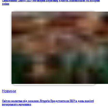
Священний Синод ПЦУ обговорив церковну єдність, канонізацію та кадрові
зміни
Новини
Світло молитви під землею: Літургія Предстоятеля ПЦУ в день пам’яті
печерського мученика