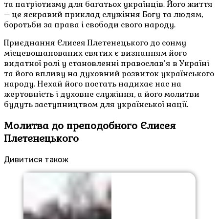
та патріотизму для багатьох українців. Його життя
– це яскравий приклад служіння Богу та людям,
боротьби за права і свободи свого народу.
Приєднання Єлисея Плетенецького до сонму
місцевошанованих святих є визнанням його
видатної ролі у становленні православ’я в Україні
та його впливу на духовний розвиток українського
народу. Нехай його постать надихає нас на
жертовність і духовне служіння, а його молитви
будуть заступництвом для української нації.
Молитва до преподобного Єлисея
Плетенецького
Дивитися також