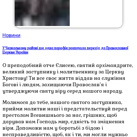
Новини
У Черкаському районі ще одна парафія розпочала перехід до Православної
Церкви України
О преподобний отче Єлисею, святий архімандрите,
великий заступнику і молитвеннику за Церкву
Христову! Ти все своє життя віддав на служіння
Богові і людям, захищаючи Православ’я і
утверджуючи святу віру серед нашого народу.
Молимося до тебе, нашого святого заступника,
прийми молитви наші і предстательствуй перед
престолом Всевишнього за нас, грішних, щоб
дарував нам Господь мир, єдність та зміцнення
віри. Допоможи нам у боротьбі з бідою і
несправедливістю, щоб, як і ти, ми могли мужньо