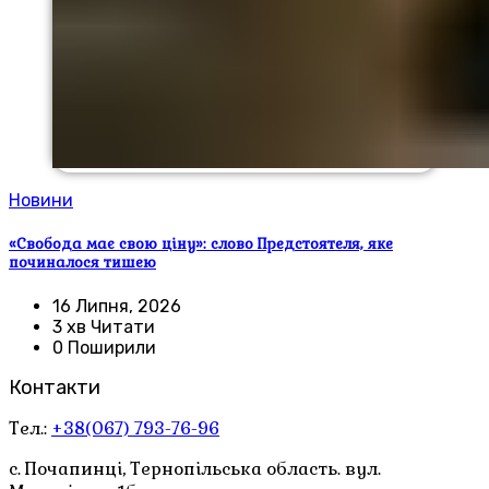
Новини
«Свобода має свою ціну»: слово Предстоятеля, яке
починалося тишею
16 Липня, 2026
3 хв Читати
0 Поширили
Контакти
Тел.:
+38(067) 793-76-96
с. Почапинці, Тернопільська область. вул.