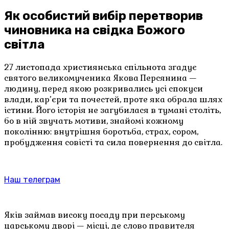
Як особистий вибір перетворив
чиновника на свідка Божого
світла
27 листопада християнська спільнота згадує
святого великомученика Якова Персянина —
людину, перед якою розкривались усі спокуси
влади, кар’єри та почестей, проте яка обрала шлях
істини. Його історія не загубилася в тумані століть,
бо в ній звучать мотиви, знайомі кожному
поколінню: внутрішня боротьба, страх, сором,
пробудження совісті та сила повернення до світла.
Наш телеграм
Яків займав високу посаду при перському
царському дворі — місці, де слово правителя