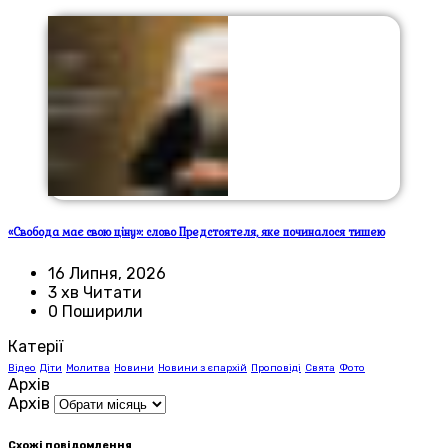
«Свобода має свою ціну»: слово Предстоятеля, яке починалося тишею
16 Липня, 2026
3 хв Читати
0 Поширили
Катерії
Відео
Діти
Молитва
Новини
Новини з єпархій
Проповіді
Свята
Фото
Архів
Архів
Схожі повідомлення