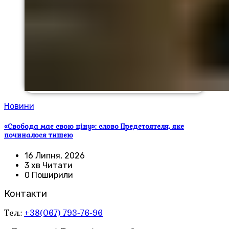
Новини
«Свобода має свою ціну»: слово Предстоятеля, яке
починалося тишею
16 Липня, 2026
3 хв Читати
0 Поширили
Контакти
Тел.:
+38(067) 793-76-96