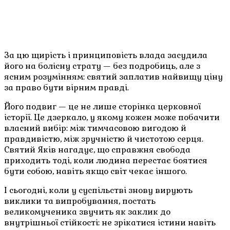
За цю щирість і принциповість влада засудила
його на болісну страту — без подробиць, але з
ясним розумінням: святий заплатив найвищу ціну
за право бути вірним правді.
Його подвиг — це не лише сторінка церковної
історії. Це дзеркало, у якому кожен може побачити
власний вибір: між тимчасовою вигодою й
правдивістю, між зручністю й чистотою серця.
Святий Яків нагадує, що справжня свобода
приходить тоді, коли людина перестає боятися
бути собою, навіть якщо світ чекає іншого.
І сьогодні, коли у суспільстві знову вирують
виклики та випробування, постать
великомученика звучить як заклик до
внутрішньої стійкості: не зрікатися істини навіть