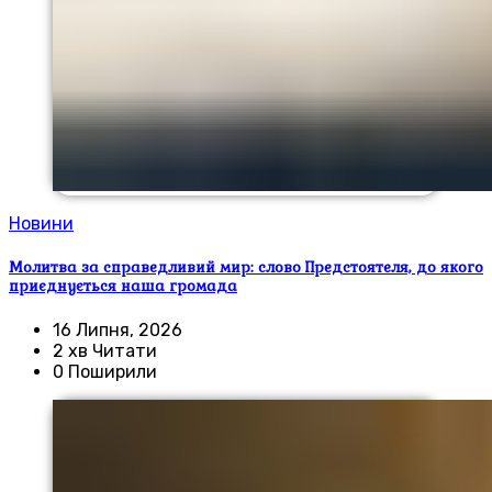
Новини
Молитва за справедливий мир: слово Предстоятеля, до якого
приєднується наша громада
16 Липня, 2026
2 хв Читати
0 Поширили