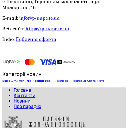
с. Почапинці, Тернопільська область. вул.
Молодіжна, 1б
E-mail:
info@p-uapc.te.ua
Веб-сайт:
https://p-uapc.te.ua
Інфо:
Публічна оферта
Категорії новин
Відео
Діти
Молитва
Новини
Новини з єпархій
Проповіді
Свята
Фото
Головна
Контакти
Новини
Про парафію