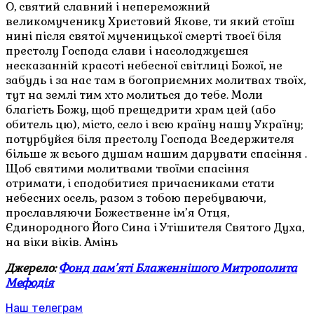
О, святий славний і непереможний
великомученику Христовий Якове, ти який стоїш
нині після святої мученицької смерті твоєї біля
престолу Господа слави і насолоджуєшся
несказанній красоті небесної світлиці Божої, не
забудь і за нас там в богоприємних молитвах твоїх,
тут на землі тим хто молиться до тебе. Моли
благість Божу, щоб прещедрити храм цей (або
обитель цю), місто, село і всю країну нашу Україну;
потурбуйся біля престолу Господа Вседержителя
більше ж всього душам нашим дарувати спасіння .
Щоб святими молитвами твоїми спасіння
отримати, і сподобитися причасниками стати
небесних осель, разом з тобою перебуваючи,
прославляючи Божественне ім’я Отця,
Єдинородного Його Сина і Утішителя Святого Духа,
на віки віків. Амінь
Джерело:
Фонд пам’яті Блаженнішого Митрополита
Мефодія
Наш телеграм