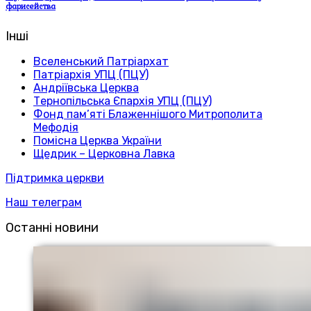
фарисейства
Інші
Вселенський Патріархат
Патріархія УПЦ (ПЦУ)
Андріївська Церква
Тернопільська Єпархія УПЦ (ПЦУ)
Фонд пам’яті Блаженнішого Митрополита
Мефодія
Помісна Церква України
Щедрик – Церковна Лавка
Підтримка церкви
Наш телеграм
Останні новини