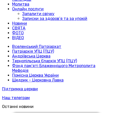
Молитва
Онлайн послуги
Запалити свічку
Записки за здоров’я та за упокій
Новини
СВЯТА
ФОТО
ВІДЕО
Вселенський Патріархат
Патріархія УПЦ (ПЦУ)
Андріївська Церква
Тернопільська Єпархія УПЦ (ПЦУ)
Фонд пам’яті Блаженнішого Митрополита
Мефодія
Помісна Церква України
Щедрик – Церковна Лавка
Підтримка церкви
Наш телеграм
Останні новини