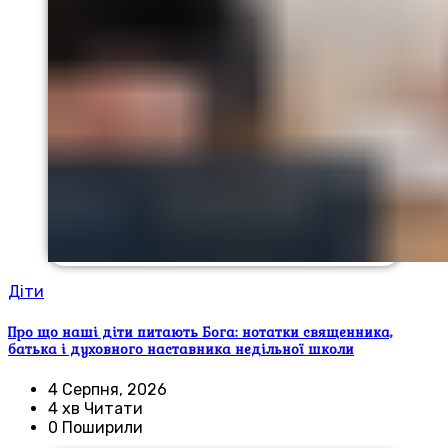
Діти
Про що наші діти питають Бога: нотатки священника,
батька і духовного наставника недільної школи
4 Серпня, 2026
4 хв Читати
0 Поширили