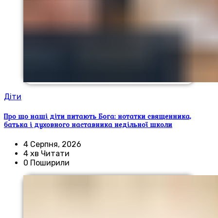
Діти
Про що наші діти питають Бога: нотатки священника,
батька і духовного наставника недільної школи
4 Серпня, 2026
4 хв Читати
0 Поширили