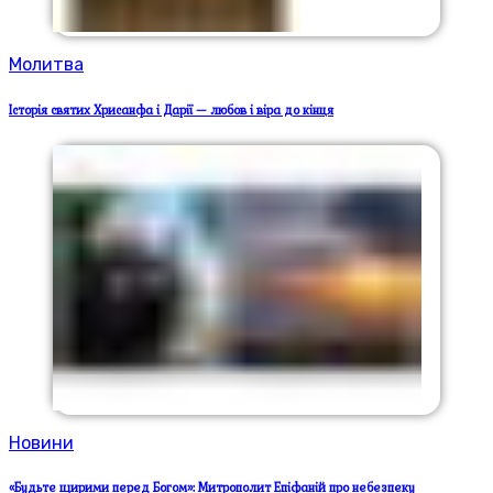
Молитва
Історія святих Хрисанфа і Дарії — любов і віра до кінця
Новини
«Будьте щирими перед Богом»: Митрополит Епіфаній про небезпеку