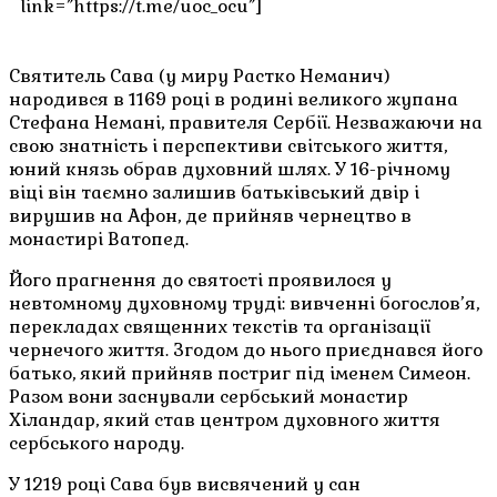
link=”https://t.me/uoc_ocu”]
Святитель Сава (у миру Растко Неманич)
народився в 1169 році в родині великого жупана
Стефана Немані, правителя Сербії. Незважаючи на
свою знатність і перспективи світського життя,
юний князь обрав духовний шлях. У 16-річному
віці він таємно залишив батьківський двір і
вирушив на Афон, де прийняв чернецтво в
монастирі Ватопед.
Його прагнення до святості проявилося у
невтомному духовному труді: вивченні богослов’я,
перекладах священних текстів та організації
чернечого життя. Згодом до нього приєднався його
батько, який прийняв постриг під іменем Симеон.
Разом вони заснували сербський монастир
Хіландар, який став центром духовного життя
сербського народу.
У 1219 році Сава був висвячений у сан