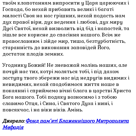
твоїм клопотанням випросити у Царя царюючих і
Господа, бо нехай прибавить великі і багаті
милості Своя на нас грішних, нехай подасть нам
дух правої віри, дух ведення і любові, дух миру
Дусі Святої, нехай визволить від бід і напастей, та
зішле все корисне до спасіння нашого. Всім же
православним і зійде мир, тиша, безтурботність,
старанність до виконання заповідей Його,
достаток плодів земних.
Угоднику Божий! Не зневажай молінь наших, але
почуй нас тих, котрі моляться тобі, і під дахом
заступу твого збережи нас від недругів видимих і
невидимих, нехай сподобимося життя наше в
покаянні і сприймемо вічні блага в царстві Христа
Бога нашого. Тобі подяку возносимо і з тобою
славимо Отця, і Сина, і Святого Духа і нині, і
повсякчас, і на віки віків. Амінь.
Джерело:
Фонд пам’яті Блаженнішого Митрополита
Мефодія