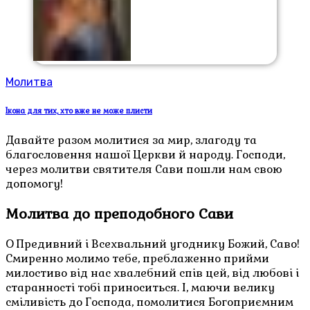
Молитва
Ікона для тих, хто вже не може плисти
Давайте разом молитися за мир, злагоду та
благословення нашої Церкви й народу. Господи,
через молитви святителя Сави пошли нам свою
допомогу!
Молитва до преподобного Сави
О Предивний і Всехвальний угоднику Божий, Саво!
Смиренно молимо тебе, преблаженно прийми
милостиво від нас хвалебний спів цей, від любові і
старанності тобі приноситься. І, маючи велику
сміливість до Господа, помолитися Богоприємним