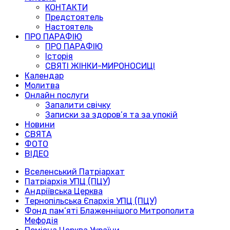
КОНТАКТИ
Предстоятель
Настоятель
ПРО ПАРАФІЮ
ПРО ПАРАФІЮ
Історія
СВЯТІ ЖІНКИ-МИРОНОСИЦІ
Календар
Молитва
Онлайн послуги
Запалити свічку
Записки за здоров’я та за упокій
Новини
СВЯТА
ФОТО
ВІДЕО
Вселенський Патріархат
Патріархія УПЦ (ПЦУ)
Андріївська Церква
Тернопільська Єпархія УПЦ (ПЦУ)
Фонд пам’яті Блаженнішого Митрополита
Мефодія