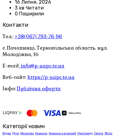
16 Липня, 2026
3 хв Читати
0 Поширили
Контакти
Тел.:
+38(067) 793-76-96
с. Почапинці, Тернопільська область. вул.
Молодіжна, 1б
E-mail:
info@p-uapc.te.ua
Веб-сайт:
https://p-uapc.te.ua
Інфо:
Публічна оферта
Категорії новин
Відео
Діти
Молитва
Новини
Новини з єпархій
Проповіді
Свята
Фото