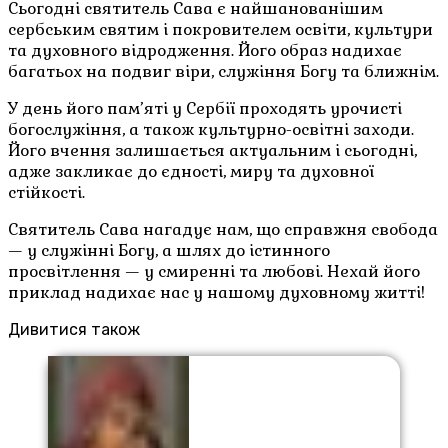
Сьогодні святитель Сава є найшанованішим
сербським святим і покровителем освіти, культури
та духовного відродження. Його образ надихає
багатьох на подвиг віри, служіння Богу та ближнім.
У день його пам’яті у Сербії проходять урочисті
богослужіння, а також культурно-освітні заходи.
Його вчення залишається актуальним і сьогодні,
адже закликає до єдності, миру та духовної
стійкості.
Святитель Сава нагадує нам, що справжня свобода
— у служінні Богу, а шлях до істинного
просвітлення — у смиренні та любові. Нехай його
приклад надихає нас у нашому духовному житті!
Дивитися також