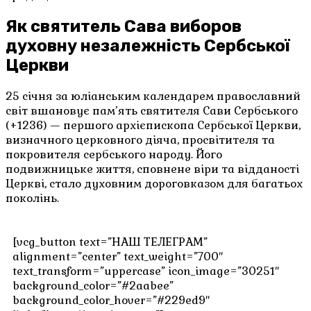
Як святитель Сава виборов
духовну незалежність Сербської
Церкви
25 січня за юліанським календарем православний
світ вшановує пам’ять святителя Сави Сербського
(+1236) — першого архієпископа Сербської Церкви,
визначного церковного діяча, просвітителя та
покровителя сербського народу. Його
подвижницьке життя, сповнене віри та відданості
Церкві, стало духовним дороговказом для багатьох
поколінь.
[vcg_button text=”НАШ ТЕЛЕГРАМ”
alignment=”center” text_weight=”700″
text_transform=”uppercase” icon_image=”30251″
background_color=”#2aabee”
background_color_hover=”#229ed9″