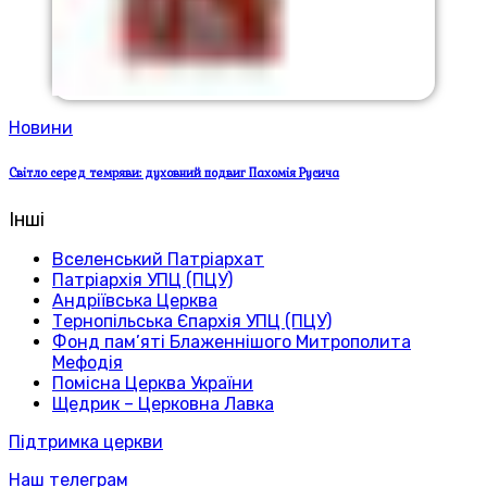
Новини
Світло серед темряви: духовний подвиг Пахомія Русича
Інші
Вселенський Патріархат
Патріархія УПЦ (ПЦУ)
Андріївська Церква
Тернопільська Єпархія УПЦ (ПЦУ)
Фонд пам’яті Блаженнішого Митрополита
Мефодія
Помісна Церква України
Щедрик – Церковна Лавка
Підтримка церкви
Наш телеграм