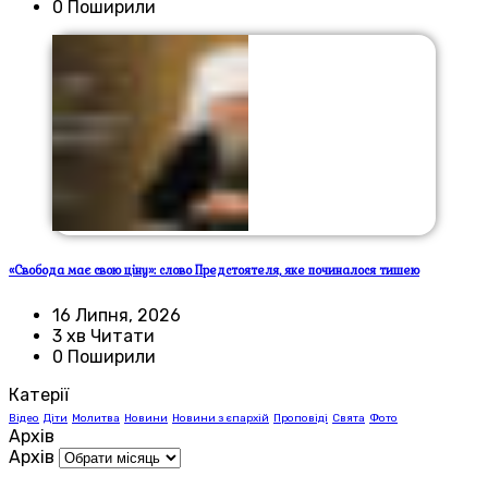
0 Поширили
«Свобода має свою ціну»: слово Предстоятеля, яке починалося тишею
16 Липня, 2026
3 хв Читати
0 Поширили
Катерії
Відео
Діти
Молитва
Новини
Новини з єпархій
Проповіді
Свята
Фото
Архів
Архів