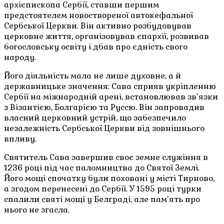
архієпископа Сербії, ставши першим
предстоятелем новоствореної автокефальної
Сербської Церкви. Він активно розбудовував
церковне життя, організовував єпархії, розвивав
богословську освіту і дбав про єдність свого
народу.
Його діяльність мала не лише духовне, а й
державницьке значення: Сава сприяв укріпленню
Сербії на міжнародній арені, встановлював зв’язки
з Візантією, Болгарією та Руссю. Він запровадив
власний церковний устрій, що забезпечило
незалежність Сербської Церкви від зовнішнього
впливу.
Святитель Сава завершив своє земне служіння в
1236 році під час паломництва до Святої Землі.
Його мощі спочатку були поховані у місті Тирново,
а згодом перенесені до Сербії. У 1595 році турки
спалили святі мощі у Белграді, але пам’ять про
нього не згасла.