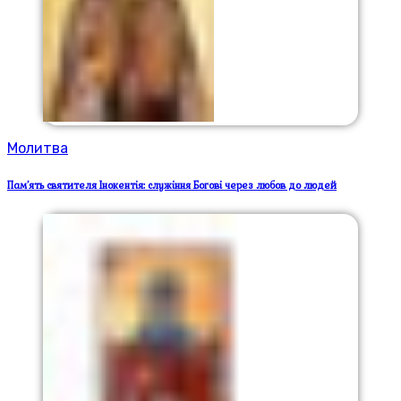
Молитва
Пам’ять святителя Інокентія: служіння Богові через любов до людей