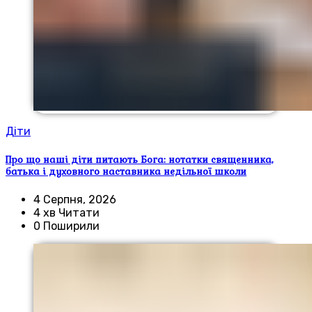
Діти
Про що наші діти питають Бога: нотатки священника,
батька і духовного наставника недільної школи
4 Серпня, 2026
4 хв Читати
0 Поширили