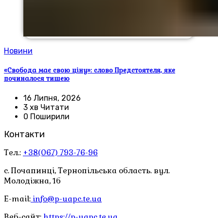
Новини
«Свобода має свою ціну»: слово Предстоятеля, яке
починалося тишею
16 Липня, 2026
3 хв Читати
0 Поширили
Контакти
Тел.:
+38(067) 793-76-96
с. Почапинці, Тернопільська область. вул.
Молодіжна, 1б
E-mail:
info@p-uapc.te.ua
Веб-сайт:
https://p-uapc.te.ua