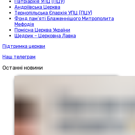
Патріархія УПЦ (ПЦУ)
Андріївська Церква
Тернопільська Єпархія УПЦ (ПЦУ)
Фонд пам’яті Блаженнішого Митрополита
Мефодія
Помісна Церква України
Щедрик – Церковна Лавка
Підтримка церкви
Наш телеграм
Останні новини