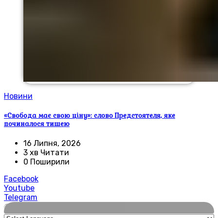
Новини
«Свобода має свою ціну»: слово Предстоятеля, яке
починалося тишею
16 Липня, 2026
3 хв Читати
0 Поширили
Facebook
Youtube
Telegram
🌍