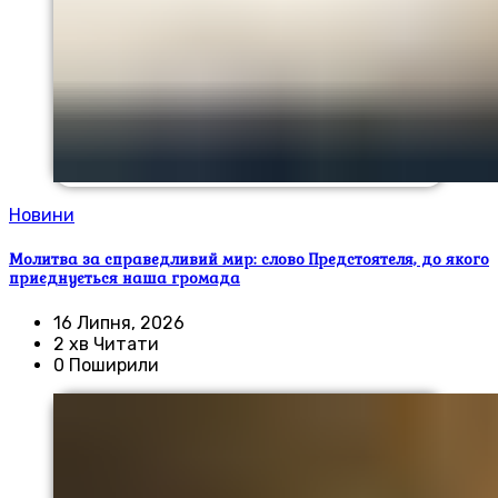
Новини
Молитва за справедливий мир: слово Предстоятеля, до якого
приєднується наша громада
16 Липня, 2026
2 хв Читати
0 Поширили