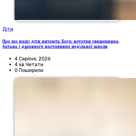
Діти
Про що наші діти питають Бога: нотатки священника,
батька і духовного наставника недільної школи
4 Серпня, 2026
4 хв Читати
0 Поширили