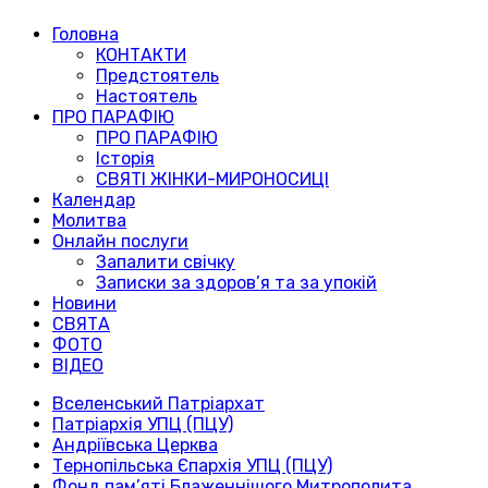
Головна
КОНТАКТИ
Предстоятель
Настоятель
ПРО ПАРАФІЮ
ПРО ПАРАФІЮ
Історія
СВЯТІ ЖІНКИ-МИРОНОСИЦІ
Календар
Молитва
Онлайн послуги
Запалити свічку
Записки за здоров’я та за упокій
Новини
СВЯТА
ФОТО
ВІДЕО
Вселенський Патріархат
Патріархія УПЦ (ПЦУ)
Андріївська Церква
Тернопільська Єпархія УПЦ (ПЦУ)
Фонд пам’яті Блаженнішого Митрополита