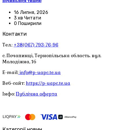
починалося тишею
16 Липня, 2026
3 хв Читати
0 Поширили
Контакти
Тел.:
+38(067) 793-76-96
с. Почапинці, Тернопільська область. вул.
Молодіжна, 1б
E-mail:
info@p-uapc.te.ua
Веб-сайт:
https://p-uapc.te.ua
Інфо:
Публічна оферта
Категорії новин