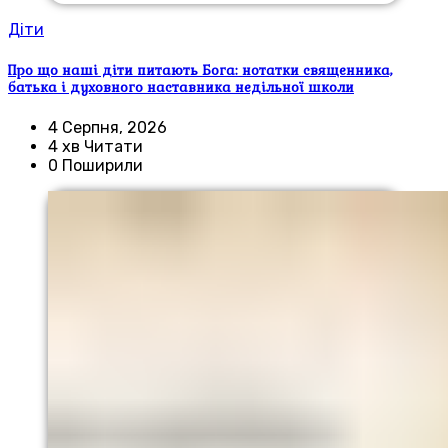
Діти
Про що наші діти питають Бога: нотатки священника,
батька і духовного наставника недільної школи
4 Серпня, 2026
4 хв Читати
0 Поширили