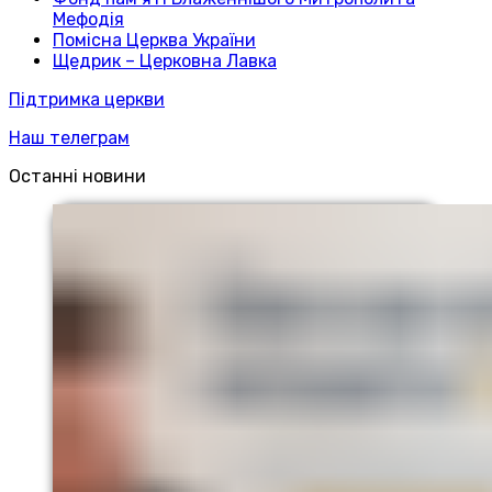
Мефодія
Помісна Церква України
Щедрик – Церковна Лавка
Підтримка церкви
Наш телеграм
Останні новини