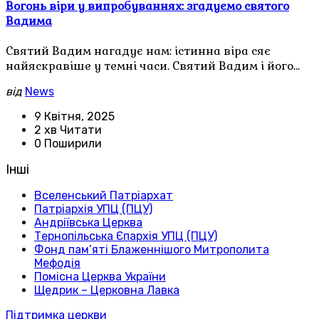
Вогонь віри у випробуваннях: згадуємо святого
Вадима
Святий Вадим нагадує нам: істинна віра сяє
найяскравіше у темні часи. Святий Вадим і його…
від
News
9 Квітня, 2025
2 хв Читати
0 Поширили
Інші
Вселенський Патріархат
Патріархія УПЦ (ПЦУ)
Андріївська Церква
Тернопільська Єпархія УПЦ (ПЦУ)
Фонд пам’яті Блаженнішого Митрополита
Мефодія
Помісна Церква України
Щедрик – Церковна Лавка
Підтримка церкви