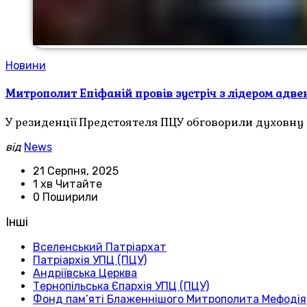
Новини
Митрополит Епіфаній провів зустріч з лідером адве
У резиденції Предстоятеля ПЦУ обговорили духовну 
від
News
21 Серпня, 2025
1 хв Читайте
0 Поширили
Інші
Вселенський Патріархат
Патріархія УПЦ (ПЦУ)
Андріївська Церква
Тернопільська Єпархія УПЦ (ПЦУ)
Фонд пам’яті Блаженнішого Митрополита Мефодія