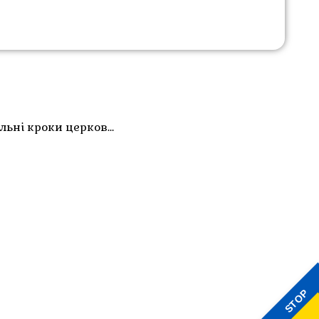
ільні кроки церков…
STOP