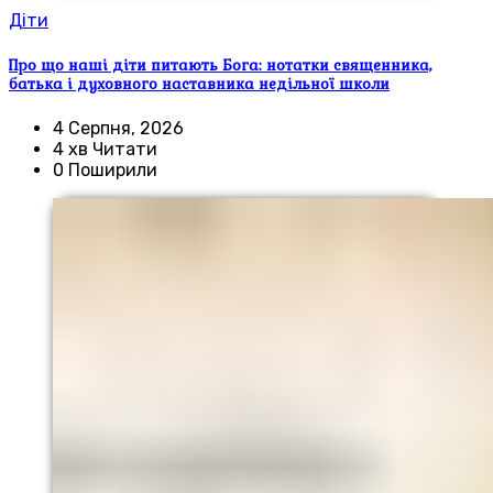
Діти
Про що наші діти питають Бога: нотатки священника,
батька і духовного наставника недільної школи
4 Серпня, 2026
4 хв Читати
0 Поширили