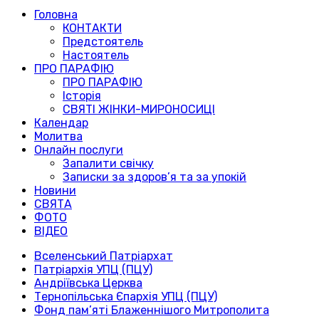
Головна
КОНТАКТИ
Предстоятель
Настоятель
ПРО ПАРАФІЮ
ПРО ПАРАФІЮ
Історія
СВЯТІ ЖІНКИ-МИРОНОСИЦІ
Календар
Молитва
Онлайн послуги
Запалити свічку
Записки за здоров’я та за упокій
Новини
СВЯТА
ФОТО
ВІДЕО
Вселенський Патріархат
Патріархія УПЦ (ПЦУ)
Андріївська Церква
Тернопільська Єпархія УПЦ (ПЦУ)
Фонд пам’яті Блаженнішого Митрополита