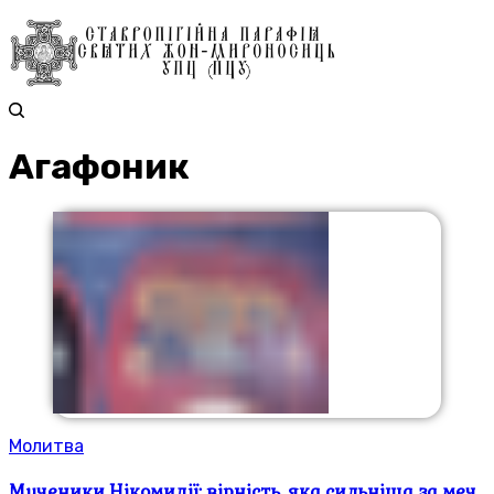
Агафоник
Молитва
Мученики Нікомидії: вірність, яка сильніша за меч