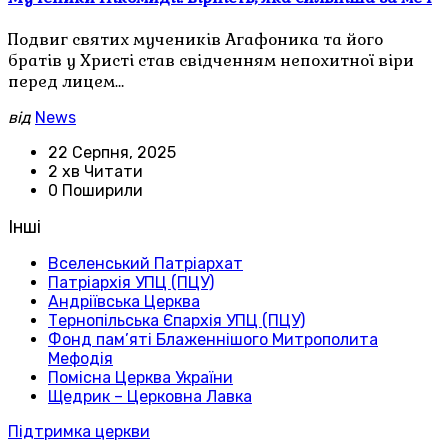
Подвиг святих мучеників Агафоника та його
братів у Христі став свідченням непохитної віри
перед лицем…
від
News
22 Серпня, 2025
2 хв Читати
0 Поширили
Інші
Вселенський Патріархат
Патріархія УПЦ (ПЦУ)
Андріївська Церква
Тернопільська Єпархія УПЦ (ПЦУ)
Фонд пам’яті Блаженнішого Митрополита
Мефодія
Помісна Церква України
Щедрик – Церковна Лавка
Підтримка церкви