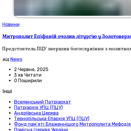
Новини
Митрополит Епіфаній очолив літургію у Золотоверхо
Предстоятель ПЦУ звершив богослужіння з молитвами 
від
News
2 Червня, 2025
3 хв Читати
0 Поширили
Інші
Вселенський Патріархат
Патріархія УПЦ (ПЦУ)
Андріївська Церква
Тернопільська Єпархія УПЦ (ПЦУ)
Фонд пам’яті Блаженнішого Митрополита Мефодія
Помісна Церква України