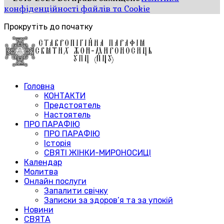
конфіденційності файлів та Cookie
Прокрутіть до початку
Головна
КОНТАКТИ
Предстоятель
Настоятель
ПРО ПАРАФІЮ
ПРО ПАРАФІЮ
Історія
СВЯТІ ЖІНКИ-МИРОНОСИЦІ
Календар
Молитва
Онлайн послуги
Запалити свічку
Записки за здоров’я та за упокій
Новини
СВЯТА