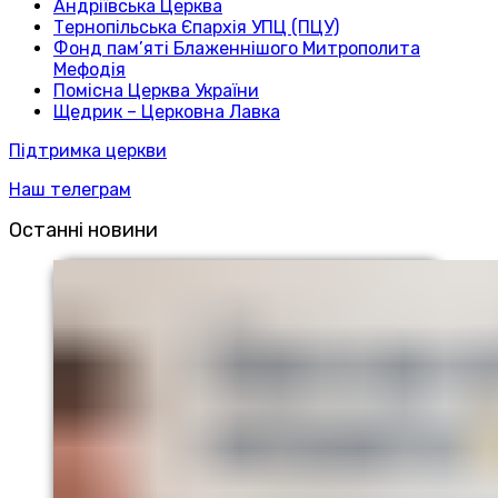
Андріївська Церква
Тернопільська Єпархія УПЦ (ПЦУ)
Фонд пам’яті Блаженнішого Митрополита
Мефодія
Помісна Церква України
Щедрик – Церковна Лавка
Підтримка церкви
Наш телеграм
Останні новини