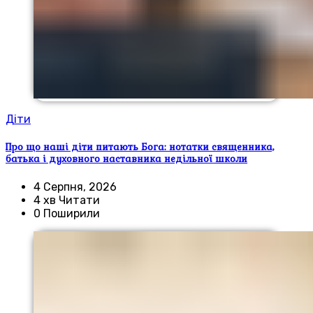
Діти
Про що наші діти питають Бога: нотатки священника,
батька і духовного наставника недільної школи
4 Серпня, 2026
4 хв Читати
0 Поширили