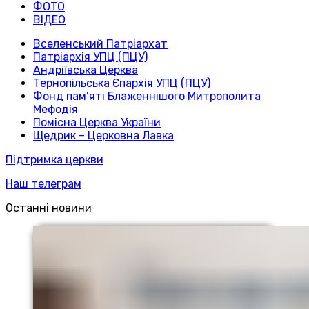
ФОТО
ВІДЕО
Вселенський Патріархат
Патріархія УПЦ (ПЦУ)
Андріївська Церква
Тернопільська Єпархія УПЦ (ПЦУ)
Фонд пам’яті Блаженнішого Митрополита
Мефодія
Помісна Церква України
Щедрик – Церковна Лавка
Підтримка церкви
Наш телеграм
Останні новини