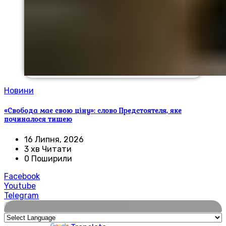
Новини
«Свобода має свою ціну»: слово Предстоятеля, яке
починалося тишею
16 Липня, 2026
3 хв Читати
0 Поширили
Facebook
Youtube
Telegram
🌍