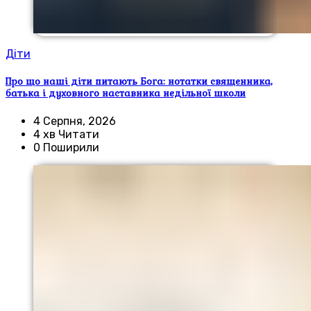
Діти
Про що наші діти питають Бога: нотатки священника,
батька і духовного наставника недільної школи
4 Серпня, 2026
4 хв Читати
0 Поширили