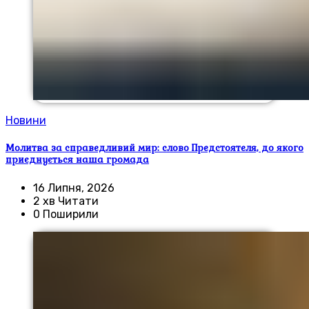
Новини
Молитва за справедливий мир: слово Предстоятеля, до якого
приєднується наша громада
16 Липня, 2026
2 хв Читати
0 Поширили