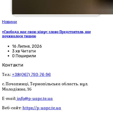
Новини
«Свобода має свою ціну»: слово Предстоятеля, яке
починалося тишею
16 Липня, 2026
3 хв Читати
0 Поширили
Контакти
Тел.:
+38(067) 793-76-96
с. Почапинці, Тернопільська область. вул.
Молодіжна, 1б
E-mail:
info@p-uapc.te.ua
Веб-сайт:
https://p-uapc.te.ua