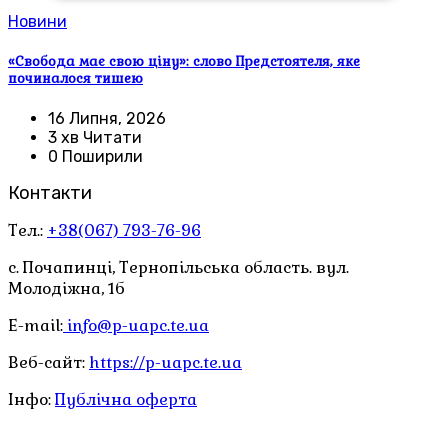
Новини
«Свобода має свою ціну»: слово Предстоятеля, яке
починалося тишею
16 Липня, 2026
3 хв Читати
0 Поширили
Контакти
Тел.:
+38(067) 793-76-96
с. Почапинці, Тернопільська область. вул.
Молодіжна, 1б
E-mail:
info@p-uapc.te.ua
Веб-сайт:
https://p-uapc.te.ua
Інфо:
Публічна оферта