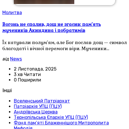
Молитва
Вогонь не спалив, дощ не згасив: пам’ять
мучеників Акиндина і побратимів
Їх катували полум’ям, але Бог послав дощ — символ
благодаті і вічної перемоги віри. Мученики…
від
News
2 Листопада, 2025
3 хв Читати
0 Поширили
Інші
Вселенський Патріархат
Патріархія УПЦ (ПЦУ)
Андріївська Церква
Тернопільська Єпархія УПЦ (ПЦУ)
Фонд пам’яті Блаженнішого Митрополита
Мефодія