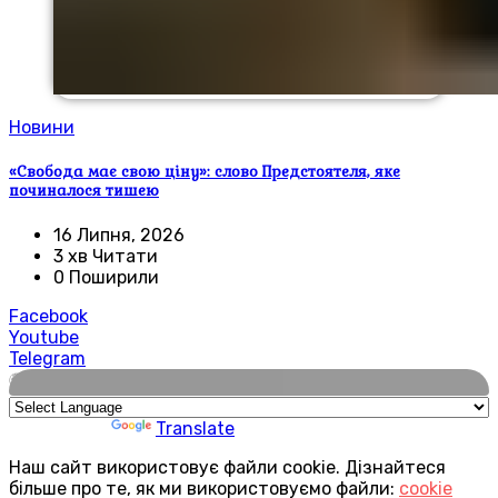
Новини
«Свобода має свою ціну»: слово Предстоятеля, яке
починалося тишею
16 Липня, 2026
3 хв Читати
0 Поширили
Facebook
Youtube
Telegram
🌍
Powered by
Translate
Наш сайт використовує файли cookie. Дізнайтеся
більше про те, як ми використовуємо файли:
cookie