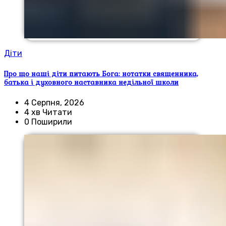
Діти
Про що наші діти питають Бога: нотатки священника,
батька і духовного наставника недільної школи
4 Серпня, 2026
4 хв Читати
0 Поширили