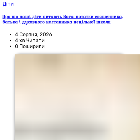
Діти
Про що наші діти питають Бога: нотатки священника,
батька і духовного наставника недільної школи
4 Серпня, 2026
4 хв Читати
0 Поширили