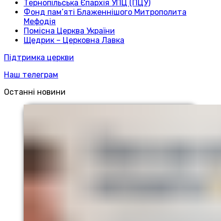
Тернопільська Єпархія УПЦ (ПЦУ)
Фонд пам’яті Блаженнішого Митрополита
Мефодія
Помісна Церква України
Щедрик – Церковна Лавка
Підтримка церкви
Наш телеграм
Останні новини