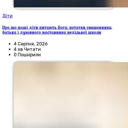
Діти
Про що наші діти питають Бога: нотатки священника,
батька і духовного наставника недільної школи
4 Серпня, 2026
4 хв Читати
0 Поширили