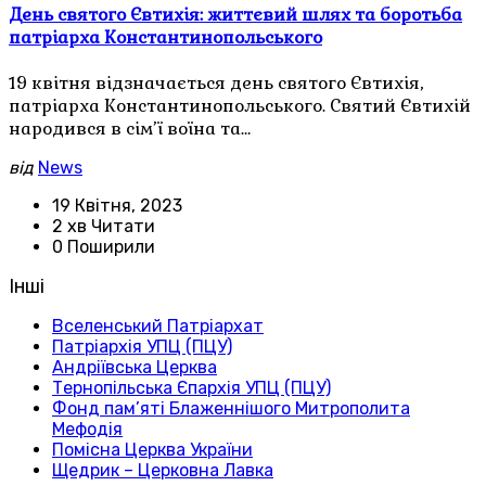
День святого Євтихія: життєвий шлях та боротьба
патріарха Константинопольського
19 квітня відзначається день святого Євтихія,
патріарха Константинопольського. Святий Євтихій
народився в сім’ї воїна та…
від
News
19 Квітня, 2023
2 хв Читати
0 Поширили
Інші
Вселенський Патріархат
Патріархія УПЦ (ПЦУ)
Андріївська Церква
Тернопільська Єпархія УПЦ (ПЦУ)
Фонд пам’яті Блаженнішого Митрополита
Мефодія
Помісна Церква України
Щедрик – Церковна Лавка