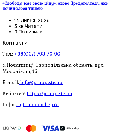
«Свобода має свою ціну»: слово Предстоятеля, яке
починалося тишею
16 Липня, 2026
3 хв Читати
0 Поширили
Контакти
Тел.:
+38(067) 793-76-96
с. Почапинці, Тернопільська область. вул.
Молодіжна, 1б
E-mail:
info@p-uapc.te.ua
Веб-сайт:
https://p-uapc.te.ua
Інфо:
Публічна оферта