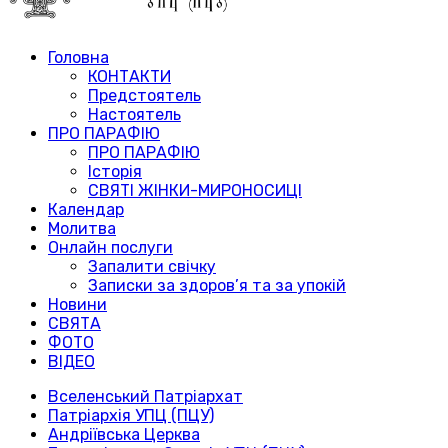
Головна
КОНТАКТИ
Предстоятель
Настоятель
ПРО ПАРАФІЮ
ПРО ПАРАФІЮ
Історія
СВЯТІ ЖІНКИ-МИРОНОСИЦІ
Календар
Молитва
Онлайн послуги
Запалити свічку
Записки за здоров’я та за упокій
Новини
СВЯТА
ФОТО
ВІДЕО
Вселенський Патріархат
Патріархія УПЦ (ПЦУ)
Андріївська Церква