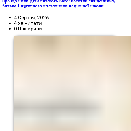
Про що наші діти питають Бога: нотатки священника,
батька і духовного наставника недільної школи
4 Серпня, 2026
4 хв Читати
0 Поширили