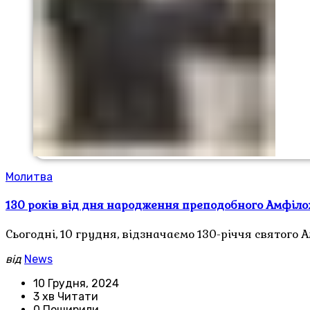
Молитва
130 років від дня народження преподобного Амфілох
Сьогодні, 10 грудня, відзначаємо 130-річчя святого
від
News
10 Грудня, 2024
3 хв Читати
0 Поширили