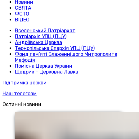
Новини
СВЯТА
ФОТО
ВІДЕО
Вселенський Патріархат
Патріархія УПЦ (ПЦУ)
Андріївська Церква
Тернопільська Єпархія УПЦ (ПЦУ)
Фонд пам’яті Блаженнішого Митрополита
Мефодія
Помісна Церква України
Щедрик – Церковна Лавка
Підтримка церкви
Наш телеграм
Останні новини