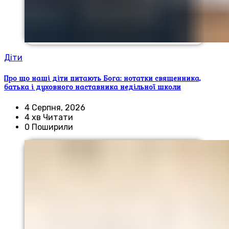
Діти
Про що наші діти питають Бога: нотатки священника,
батька і духовного наставника недільної школи
4 Серпня, 2026
4 хв Читати
0 Поширили