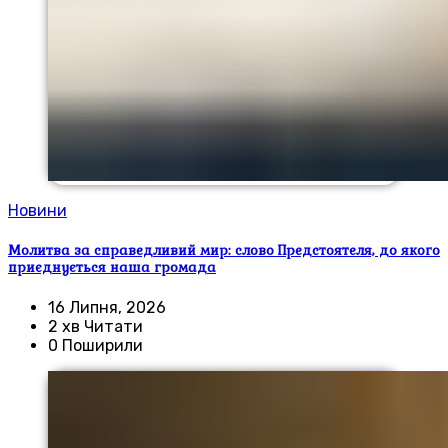
Новини
Молитва за справедливий мир: слово Предстоятеля, до якого
приєднується наша громада
16 Липня, 2026
2 хв Читати
0 Поширили