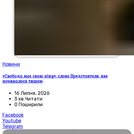
Новини
«Свобода має свою ціну»: слово Предстоятеля, яке
починалося тишею
16 Липня, 2026
3 хв Читати
0 Поширили
Facebook
Youtube
Telegram
🌍