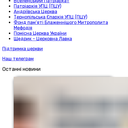
Вселенський Патріархат
Патріархія УПЦ (ПЦУ)
Андріївська Церква
Тернопільська Єпархія УПЦ (ПЦУ)
Фонд пам’яті Блаженнішого Митрополита
Мефодія
Помісна Церква України
Щедрик – Церковна Лавка
Підтримка церкви
Наш телеграм
Останні новини