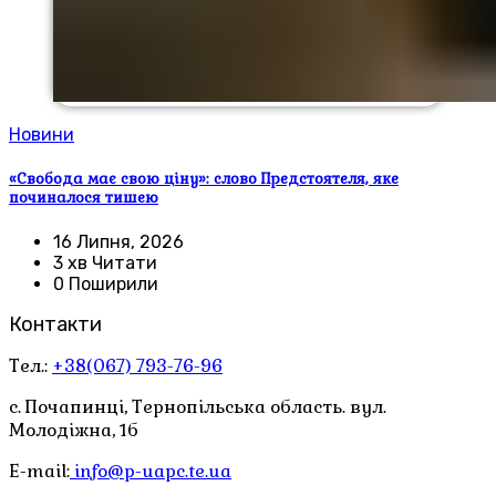
Новини
«Свобода має свою ціну»: слово Предстоятеля, яке
починалося тишею
16 Липня, 2026
3 хв Читати
0 Поширили
Контакти
Тел.:
+38(067) 793-76-96
с. Почапинці, Тернопільська область. вул.
Молодіжна, 1б
E-mail:
info@p-uapc.te.ua