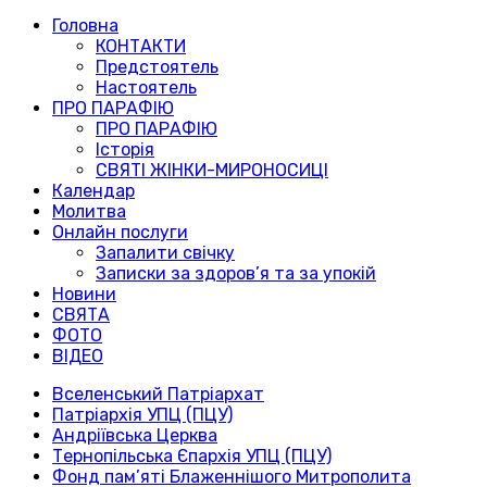
Головна
КОНТАКТИ
Предстоятель
Настоятель
ПРО ПАРАФІЮ
ПРО ПАРАФІЮ
Історія
СВЯТІ ЖІНКИ-МИРОНОСИЦІ
Календар
Молитва
Онлайн послуги
Запалити свічку
Записки за здоров’я та за упокій
Новини
СВЯТА
ФОТО
ВІДЕО
Вселенський Патріархат
Патріархія УПЦ (ПЦУ)
Андріївська Церква
Тернопільська Єпархія УПЦ (ПЦУ)
Фонд пам’яті Блаженнішого Митрополита