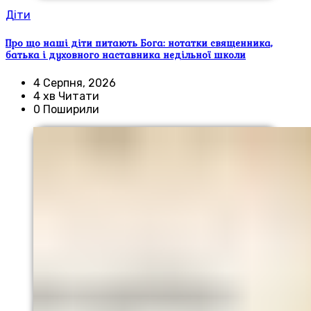
Діти
Про що наші діти питають Бога: нотатки священника,
батька і духовного наставника недільної школи
4 Серпня, 2026
4 хв Читати
0 Поширили