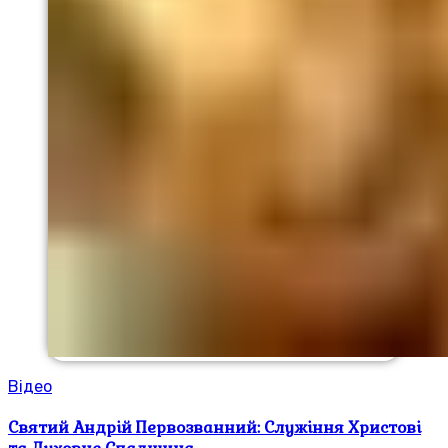
Відео
Святий Андрій Первозванний: Служіння Христові