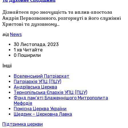
та Духовне Спадщина
Дізнайтеся про значущість та вплив апостола
Андрія Первозванного, розгорнуті в його служінні
Христові та духовному…
від
News
30 Листопада, 2023
1 хв Читайте
0 Поширили
Інші
Вселенський Патріархат
Патріархія УПЦ (ПЦУ)
Андріївська Церква
Тернопільська Єпархія УПЦ (ПЦУ)
Фонд пам’яті Блаженнішого Митрополита
Мефодія
Помісна Церква України
Щедрик – Церковна Лавка
Підтримка церкви