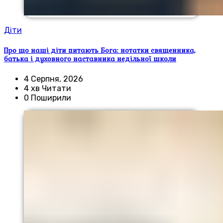
Діти
Про що наші діти питають Бога: нотатки священника,
батька і духовного наставника недільної школи
4 Серпня, 2026
4 хв Читати
0 Поширили