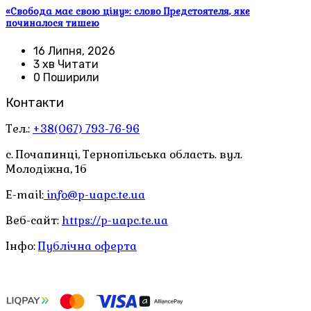
«Свобода має свою ціну»: слово Предстоятеля, яке
починалося тишею
16 Липня, 2026
3 хв Читати
0 Поширили
Контакти
Тел.:
+38(067) 793-76-96
с. Почапинці, Тернопільська область. вул.
Молодіжна, 1б
E-mail:
info@p-uapc.te.ua
Веб-сайт:
https://p-uapc.te.ua
Інфо:
Публічна оферта