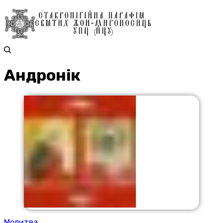
Андронік
Молитва