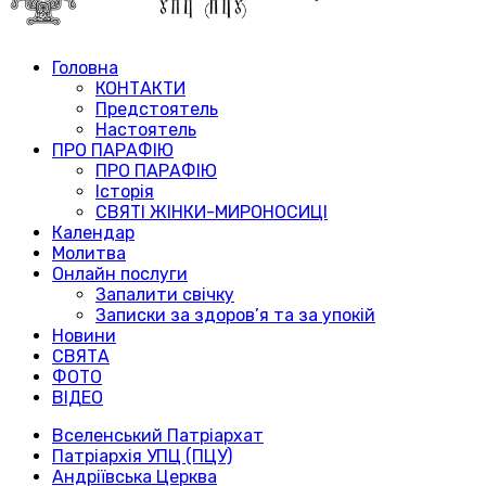
Головна
КОНТАКТИ
Предстоятель
Настоятель
ПРО ПАРАФІЮ
ПРО ПАРАФІЮ
Історія
СВЯТІ ЖІНКИ-МИРОНОСИЦІ
Календар
Молитва
Онлайн послуги
Запалити свічку
Записки за здоров’я та за упокій
Новини
СВЯТА
ФОТО
ВІДЕО
Вселенський Патріархат
Патріархія УПЦ (ПЦУ)
Андріївська Церква