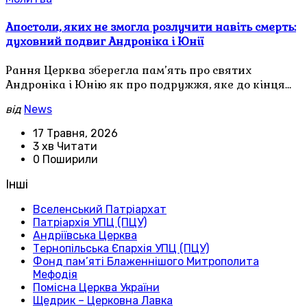
Апостоли, яких не змогла розлучити навіть смерть:
духовний подвиг Андроніка і Юнії
Рання Церква зберегла пам’ять про святих
Андроніка і Юнію як про подружжя, яке до кінця…
від
News
17 Травня, 2026
3 хв Читати
0 Поширили
Інші
Вселенський Патріархат
Патріархія УПЦ (ПЦУ)
Андріївська Церква
Тернопільська Єпархія УПЦ (ПЦУ)
Фонд пам’яті Блаженнішого Митрополита
Мефодія
Помісна Церква України
Щедрик – Церковна Лавка