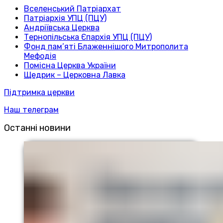
Вселенський Патріархат
Патріархія УПЦ (ПЦУ)
Андріївська Церква
Тернопільська Єпархія УПЦ (ПЦУ)
Фонд пам’яті Блаженнішого Митрополита
Мефодія
Помісна Церква України
Щедрик – Церковна Лавка
Підтримка церкви
Наш телеграм
Останні новини