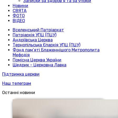
Записки за здоров’я та за упокій
Новини
СВЯТА
ФОТО
ВІДЕО
Вселенський Патріархат
Патріархія УПЦ (ПЦУ)
Андріївська Церква
Тернопільська Єпархія УПЦ (ПЦУ)
Фонд пам’яті Блаженнішого Митрополита
Мефодія
Помісна Церква України
Щедрик – Церковна Лавка
Підтримка церкви
Наш телеграм
Останні новини