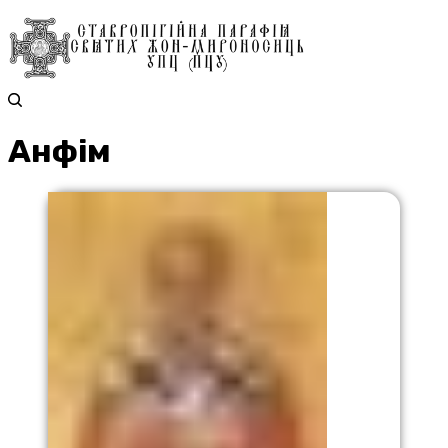
Анфім