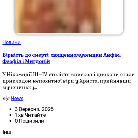
Новини
Вірність до смерті: священномученики Анфім,
Феофіл і Мигдоній
У Нікомидії III–IV століття єпископ і диякони стали
прикладом непохитної віри у Христа, прийнявши
мученицьку…
від
News
3 Вересня, 2025
1 хв Читайте
0 Поширили
Інші