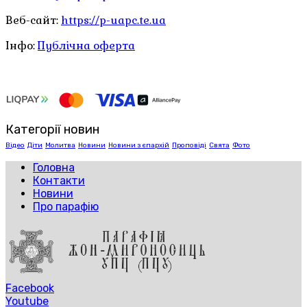
Веб-сайт:
https://p-uapc.te.ua
Інфо:
Публічна оферта
Категорії новин
Відео
Діти
Молитва
Новини
Новини з єпархій
Проповіді
Свята
Фото
Головна
Контакти
Новини
Про парафію
Facebook
Youtube