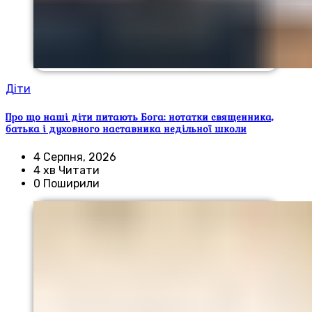
Діти
Про що наші діти питають Бога: нотатки священника,
батька і духовного наставника недільної школи
4 Серпня, 2026
4 хв Читати
0 Поширили