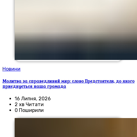
Новини
Молитва за справедливий мир: слово Предстоятеля, до якого
приєднується наша громада
16 Липня, 2026
2 хв Читати
0 Поширили