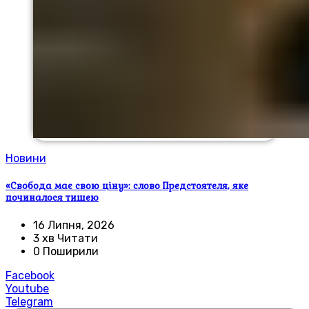
Новини
«Свобода має свою ціну»: слово Предстоятеля, яке
починалося тишею
16 Липня, 2026
3 хв Читати
0 Поширили
Facebook
Youtube
Telegram