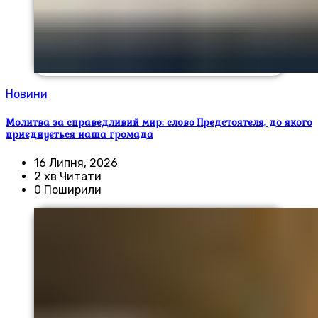
Новини
Молитва за справедливий мир: слово Предстоятеля, до якого
приєднується наша громада
16 Липня, 2026
2 хв Читати
0 Поширили