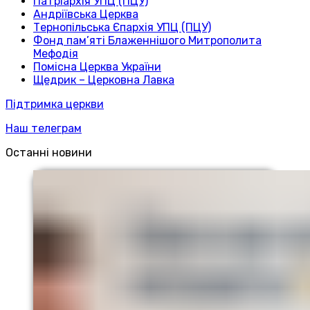
Патріархія УПЦ (ПЦУ)
Андріївська Церква
Тернопільська Єпархія УПЦ (ПЦУ)
Фонд пам’яті Блаженнішого Митрополита
Мефодія
Помісна Церква України
Щедрик – Церковна Лавка
Підтримка церкви
Наш телеграм
Останні новини