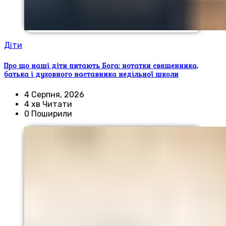
Діти
Про що наші діти питають Бога: нотатки священника,
батька і духовного наставника недільної школи
4 Серпня, 2026
4 хв Читати
0 Поширили