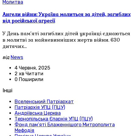
Молитва
Ангели війни: Україна молиться за дітей, загиблих
від російської агресії
У День пам’яті загиблих дітей українці єднаються
в молитві за найневинніших жертв війни. 630
дитячих…
від
News
4 Червня, 2025
2 хв Читати
0 Поширили
Інші
Вселенський Патріархат
Патріархія УПЦ (ПЦУ)
Андріївська Церква
Тернопільська Єпархія УПЦ (ПЦУ)
Фонд пам’яті Блаженнішого Митрополита
Мефодія