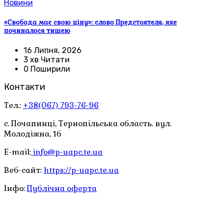
Новини
«Свобода має свою ціну»: слово Предстоятеля, яке
починалося тишею
16 Липня, 2026
3 хв Читати
0 Поширили
Контакти
Тел.:
+38(067) 793-76-96
с. Почапинці, Тернопільська область. вул.
Молодіжна, 1б
E-mail:
info@p-uapc.te.ua
Веб-сайт:
https://p-uapc.te.ua
Інфо:
Публічна оферта