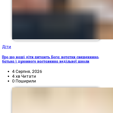
Діти
Про що наші діти питають Бога: нотатки священника,
батька і духовного наставника недільної школи
4 Серпня, 2026
4 хв Читати
0 Поширили