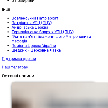
0 Поширили
Інші
Вселенський Патріархат
Патріархія УПЦ (ПЦУ)
Андріївська Церква
Тернопільська Єпархія УПЦ (ПЦУ)
Фонд пам’яті Блаженнішого Митрополита
Мефодія
Помісна Церква України
Щедрик – Церковна Лавка
Підтримка церкви
Наш телеграм
Останні новини