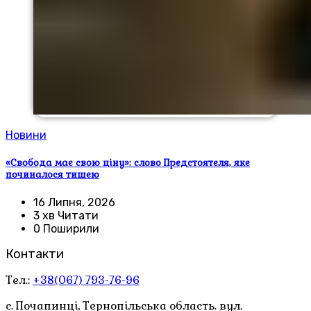
Новини
«Свобода має свою ціну»: слово Предстоятеля, яке
починалося тишею
16 Липня, 2026
3 хв Читати
0 Поширили
Контакти
Тел.:
+38(067) 793-76-96
с. Почапинці, Тернопільська область. вул.