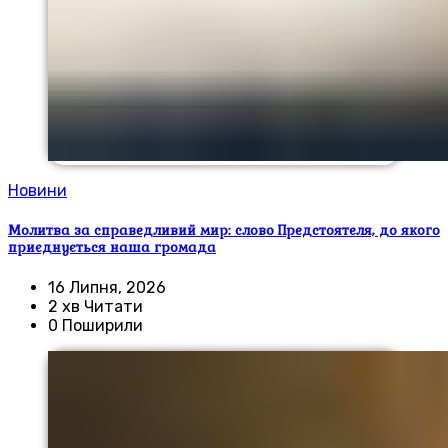
Новини
Молитва за справедливий мир: слово Предстоятеля, до якого
приєднується наша громада
16 Липня, 2026
2 хв Читати
0 Поширили