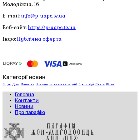
Молодіжна, 1б
E-mail:
info@p-uapc.te.ua
Веб-сайт:
https://p-uapc.te.ua
Інфо:
Публічна оферта
Категорії новин
Відео
Діти
Молитва
Новини
Новини з єпархій
Проповіді
Свята
Фото
Головна
Контакти
Новини
Про парафію