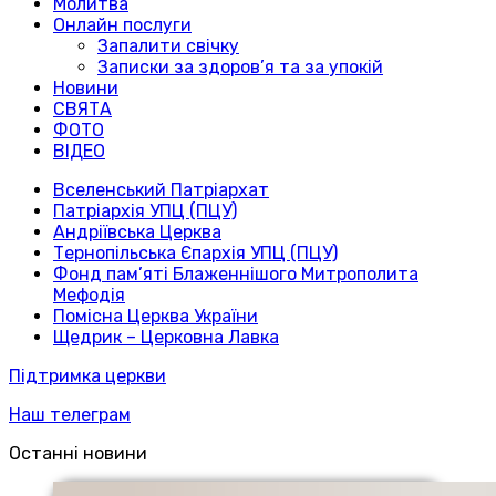
Молитва
Онлайн послуги
Запалити свічку
Записки за здоров’я та за упокій
Новини
СВЯТА
ФОТО
ВІДЕО
Вселенський Патріархат
Патріархія УПЦ (ПЦУ)
Андріївська Церква
Тернопільська Єпархія УПЦ (ПЦУ)
Фонд пам’яті Блаженнішого Митрополита
Мефодія
Помісна Церква України
Щедрик – Церковна Лавка
Підтримка церкви
Наш телеграм
Останні новини