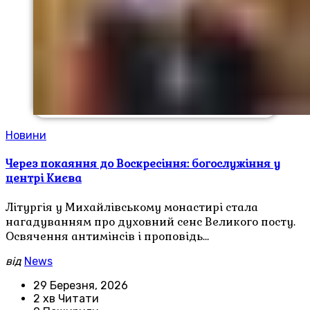
Новини
Через покаяння до Воскресіння: богослужіння у
центрі Києва
Літургія у Михайлівському монастирі стала
нагадуванням про духовний сенс Великого посту.
Освячення антимінсів і проповідь…
від
News
29 Березня, 2026
2 хв Читати