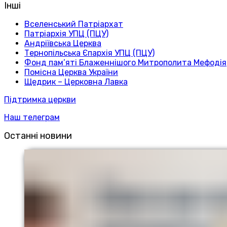
Інші
Вселенський Патріархат
Патріархія УПЦ (ПЦУ)
Андріївська Церква
Тернопільська Єпархія УПЦ (ПЦУ)
Фонд пам’яті Блаженнішого Митрополита Мефодія
Помісна Церква України
Щедрик – Церковна Лавка
Підтримка церкви
Наш телеграм
Останні новини