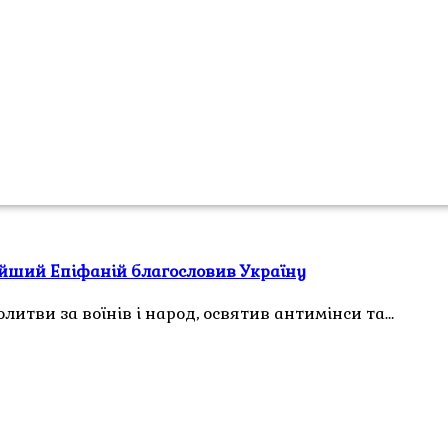
ійший Епіфаній благословив Україну
олитви за воїнів і народ, освятив антимінси та…