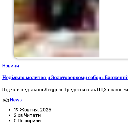
Новини
Недільна молитва у Золотоверхому соборі: Блаженн
Під час недільної Літургії Предстоятель ПЦУ возніс м
від
News
19 Жовтня, 2025
2 хв Читати
0 Поширили