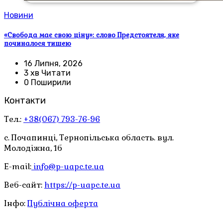
Новини
«Свобода має свою ціну»: слово Предстоятеля, яке
починалося тишею
16 Липня, 2026
3 хв Читати
0 Поширили
Контакти
Тел.:
+38(067) 793-76-96
с. Почапинці, Тернопільська область. вул.
Молодіжна, 1б
E-mail:
info@p-uapc.te.ua
Веб-сайт:
https://p-uapc.te.ua
Інфо:
Публічна оферта