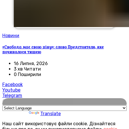
Новини
«Свобода має свою ціну»: слово Предстоятеля, яке
починалося тишею
16 Липня, 2026
3 хв Читати
0 Поширили
Facebook
Youtube
Telegram
🌍
Powered by
Translate
Наш сайт використовує файли cookie. Дізнайтеся