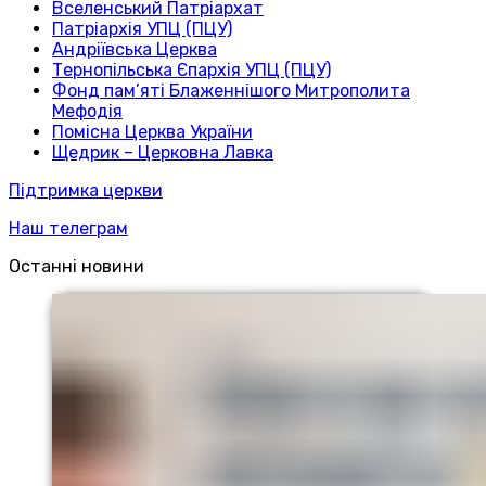
Вселенський Патріархат
Патріархія УПЦ (ПЦУ)
Андріївська Церква
Тернопільська Єпархія УПЦ (ПЦУ)
Фонд пам’яті Блаженнішого Митрополита
Мефодія
Помісна Церква України
Щедрик – Церковна Лавка
Підтримка церкви
Наш телеграм
Останні новини