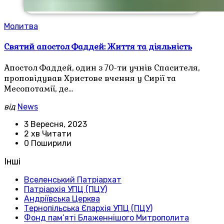
Молитва
Святий апостол Фаддей: Життя та діяльність
Апостол Фаддей, один з 70-ти учнів Спасителя,
проповідував Христове вчення у Сирії та
Месопотамії, де…
від
News
3 Вересня, 2023
2 хв Читати
0 Поширили
Інші
Вселенський Патріархат
Патріархія УПЦ (ПЦУ)
Андріївська Церква
Тернопільська Єпархія УПЦ (ПЦУ)
Фонд пам’яті Блаженнішого Митрополита