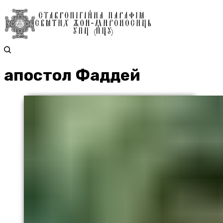
апостол Фаддей