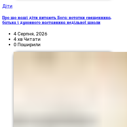
Діти
Про що наші діти питають Бога: нотатки священника,
батька і духовного наставника недільної школи
4 Серпня, 2026
4 хв Читати
0 Поширили