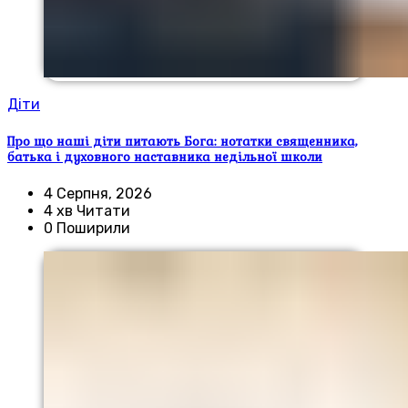
Діти
Про що наші діти питають Бога: нотатки священника,
батька і духовного наставника недільної школи
4 Серпня, 2026
4 хв Читати
0 Поширили