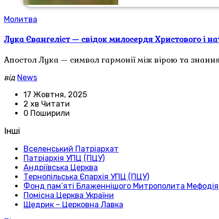
Молитва
Лука Євангеліст — свідок милосердя Христового і 
Апостол Лука — символ гармонії між вірою та знання
від
News
17 Жовтня, 2025
2 хв Читати
0 Поширили
Інші
Вселенський Патріархат
Патріархія УПЦ (ПЦУ)
Андріївська Церква
Тернопільська Єпархія УПЦ (ПЦУ)
Фонд пам’яті Блаженнішого Митрополита Мефодія
Помісна Церква України
Щедрик – Церковна Лавка