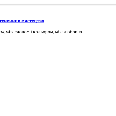
натхненник мистецтва
м, між словом і кольором, між любов’ю…