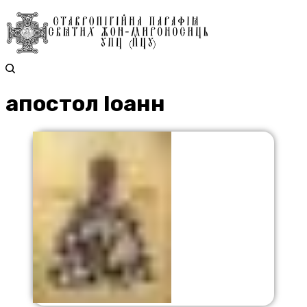
апостол Іоанн