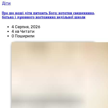
Діти
Про що наші діти питають Бога: нотатки священника,
батька і духовного наставника недільної школи
4 Серпня, 2026
4 хв Читати
0 Поширили