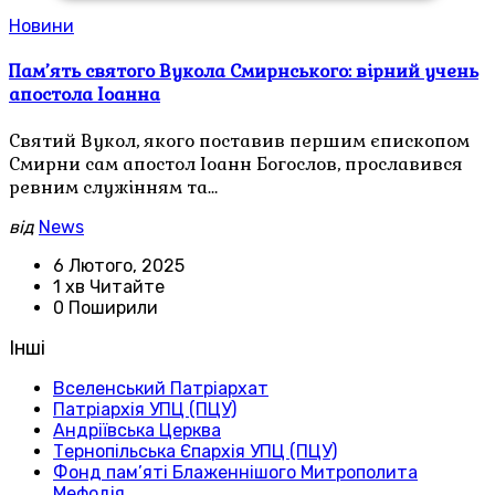
Новини
Пам’ять святого Вукола Смирнського: вірний учень
апостола Іоанна
Святий Вукол, якого поставив першим єпископом
Смирни сам апостол Іоанн Богослов, прославився
ревним служінням та…
від
News
6 Лютого, 2025
1 хв Читайте
0 Поширили
Інші
Вселенський Патріархат
Патріархія УПЦ (ПЦУ)
Андріївська Церква
Тернопільська Єпархія УПЦ (ПЦУ)
Фонд пам’яті Блаженнішого Митрополита
Мефодія