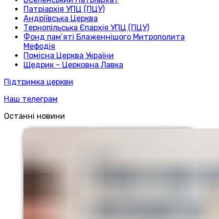
Патріархія УПЦ (ПЦУ)
Андріївська Церква
Тернопільська Єпархія УПЦ (ПЦУ)
Фонд пам’яті Блаженнішого Митрополита
Мефодія
Помісна Церква України
Щедрик – Церковна Лавка
Підтримка церкви
Наш телеграм
Останні новини