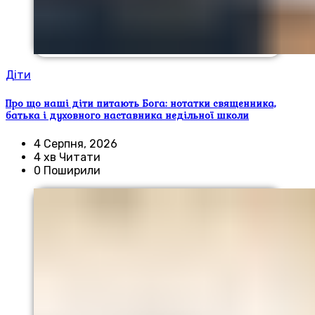
Діти
Про що наші діти питають Бога: нотатки священника,
батька і духовного наставника недільної школи
4 Серпня, 2026
4 хв Читати
0 Поширили