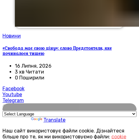
Новини
«Свобода має свою ціну»: слово Предстоятеля, яке
починалося тишею
16 Липня, 2026
3 хв Читати
0 Поширили
Facebook
Youtube
Telegram
🌍
Powered by
Translate
Наш сайт використовує файли cookie. Дізнайтеся
більше про те, як ми використовуємо файли:
cookie