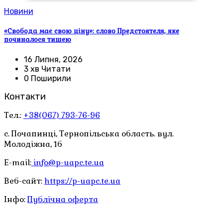
Новини
«Свобода має свою ціну»: слово Предстоятеля, яке
починалося тишею
16 Липня, 2026
3 хв Читати
0 Поширили
Контакти
Тел.:
+38(067) 793-76-96
с. Почапинці, Тернопільська область. вул.
Молодіжна, 1б
E-mail:
info@p-uapc.te.ua
Веб-сайт:
https://p-uapc.te.ua
Інфо:
Публічна оферта