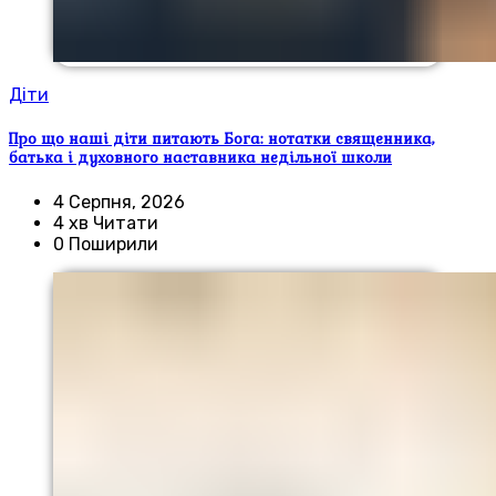
Діти
Про що наші діти питають Бога: нотатки священника,
батька і духовного наставника недільної школи
4 Серпня, 2026
4 хв Читати
0 Поширили