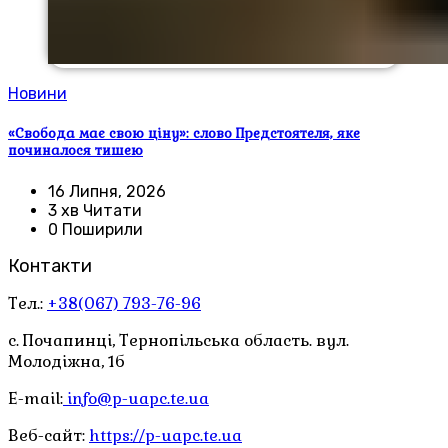
Новини
«Свобода має свою ціну»: слово Предстоятеля, яке
починалося тишею
16 Липня, 2026
3 хв Читати
0 Поширили
Контакти
Тел.:
+38(067) 793-76-96
с. Почапинці, Тернопільська область. вул.
Молодіжна, 1б
E-mail:
info@p-uapc.te.ua
Веб-сайт:
https://p-uapc.te.ua