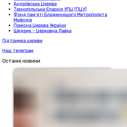
Андріївська Церква
Тернопільська Єпархія УПЦ (ПЦУ)
Фонд пам’яті Блаженнішого Митрополита
Мефодія
Помісна Церква України
Щедрик – Церковна Лавка
Підтримка церкви
Наш телеграм
Останні новини