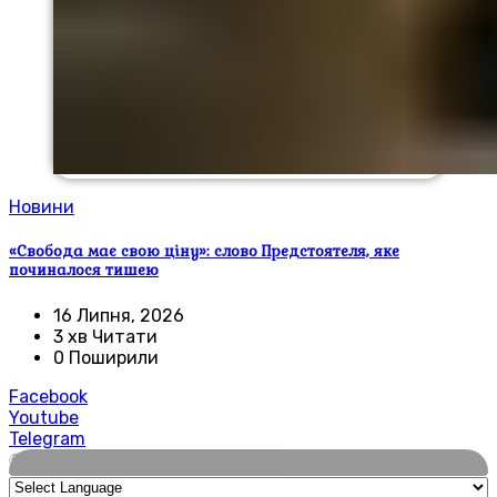
Новини
«Свобода має свою ціну»: слово Предстоятеля, яке
починалося тишею
16 Липня, 2026
3 хв Читати
0 Поширили
Facebook
Youtube
Telegram
🌍