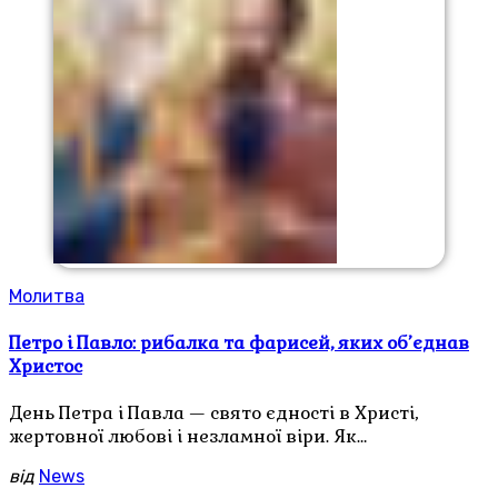
Молитва
Петро і Павло: рибалка та фарисей, яких об’єднав
Христос
День Петра і Павла — свято єдності в Христі,
жертовної любові і незламної віри. Як…
від
News