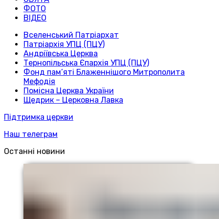
ФОТО
ВІДЕО
Вселенський Патріархат
Патріархія УПЦ (ПЦУ)
Андріївська Церква
Тернопільська Єпархія УПЦ (ПЦУ)
Фонд пам’яті Блаженнішого Митрополита
Мефодія
Помісна Церква України
Щедрик – Церковна Лавка
Підтримка церкви
Наш телеграм
Останні новини