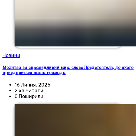
Новини
Молитва за справедливий мир: слово Предстоятеля, до якого
приєднується наша громада
16 Липня, 2026
2 хв Читати
0 Поширили