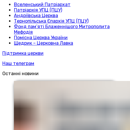
Вселенський Патріархат
Патріархія УПЦ (ПЦУ)
Андріївська Церква
Тернопільська Єпархія УПЦ (ПЦУ)
Фонд пам’яті Блаженнішого Митрополита
Мефодія
Помісна Церква України
Щедрик – Церковна Лавка
Підтримка церкви
Наш телеграм
Останні новини