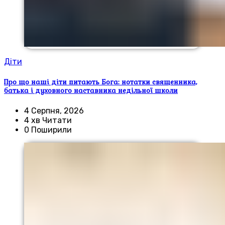
Діти
Про що наші діти питають Бога: нотатки священника,
батька і духовного наставника недільної школи
4 Серпня, 2026
4 хв Читати
0 Поширили