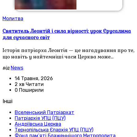
Молитва
Святитель Леонтій і сила вірності: урок Єрусалима
для сучасного світ
Історія патріарха Леонтія — це нагадування про те,
що навіть у найтемніші часи Церква може…
від
News
14 Травня, 2026
2 хв Читати
0 Поширили
Інші
Вселенський Патріархат
Патріархія УПЦ (ПЦУ)
Андріївська Церква
Тернопільська Єпархія УПЦ (ПЦУ)
Фонд пам’яті Блаженнішого Митрополита