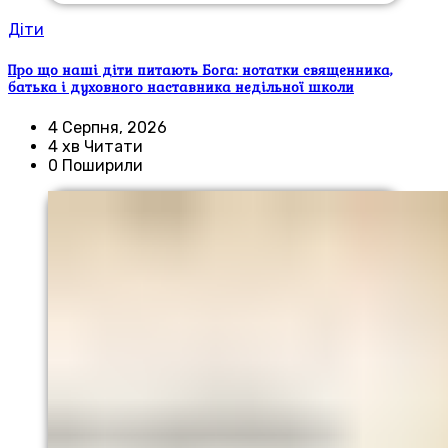
Діти
Про що наші діти питають Бога: нотатки священника,
батька і духовного наставника недільної школи
4 Серпня, 2026
4 хв Читати
0 Поширили