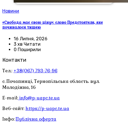
Новини
«Свобода має свою ціну»: слово Предстоятеля, яке
починалося тишею
16 Липня, 2026
3 хв Читати
0 Поширили
Контакти
Тел.:
+38(067) 793-76-96
с. Почапинці, Тернопільська область. вул.
Молодіжна, 1б
E-mail:
info@p-uapc.te.ua
Веб-сайт:
https://p-uapc.te.ua
Інфо:
Публічна оферта