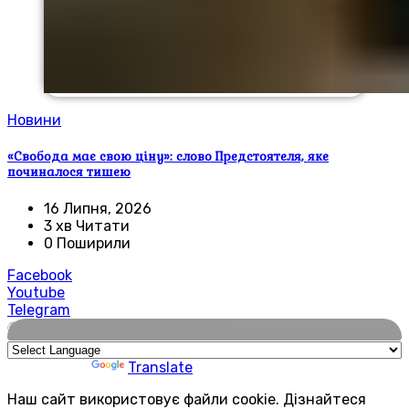
Новини
«Свобода має свою ціну»: слово Предстоятеля, яке
починалося тишею
16 Липня, 2026
3 хв Читати
0 Поширили
Facebook
Youtube
Telegram
🌍
Powered by
Translate
Наш сайт використовує файли cookie. Дізнайтеся