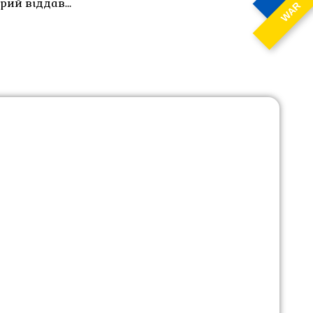
трий віддав…
WAR