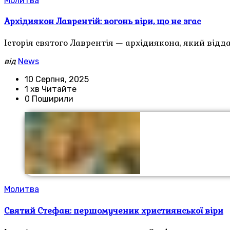
Молитва
Архідиякон Лаврентій: вогонь віри, що не згас
Історія святого Лаврентія — архідиякона, який відд
від
News
10 Серпня, 2025
1 хв Читайте
0 Поширили
Молитва
Святий Стефан: першомученик християнської віри