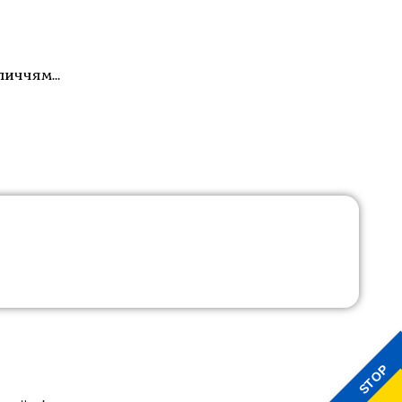
бличчям…
STOP