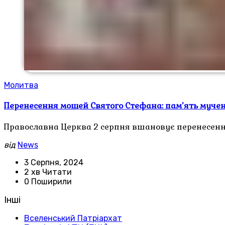
Молитва
Перенесення мощей Святого Стефана: пам’ять муче
Православна Церква 2 серпня вшановує перенесенн
від
News
3 Серпня, 2024
2 хв Читати
0 Поширили
Інші
Вселенський Патріархат