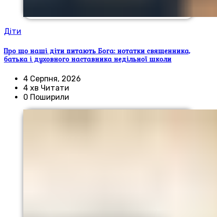
Діти
Про що наші діти питають Бога: нотатки священника,
батька і духовного наставника недільної школи
4 Серпня, 2026
4 хв Читати
0 Поширили