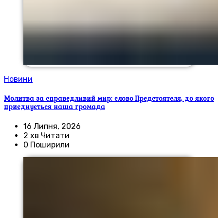
Новини
Молитва за справедливий мир: слово Предстоятеля, до якого
приєднується наша громада
16 Липня, 2026
2 хв Читати
0 Поширили