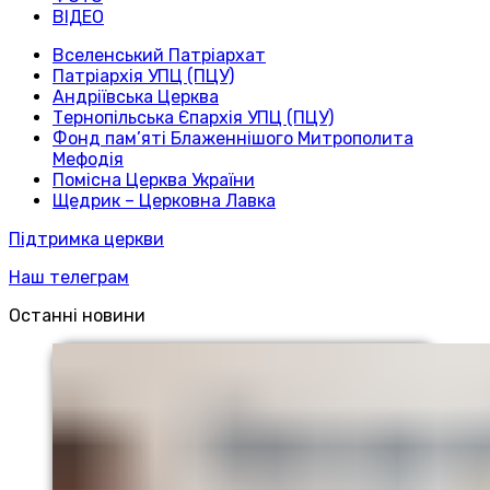
ВІДЕО
Вселенський Патріархат
Патріархія УПЦ (ПЦУ)
Андріївська Церква
Тернопільська Єпархія УПЦ (ПЦУ)
Фонд пам’яті Блаженнішого Митрополита
Мефодія
Помісна Церква України
Щедрик – Церковна Лавка
Підтримка церкви
Наш телеграм
Останні новини