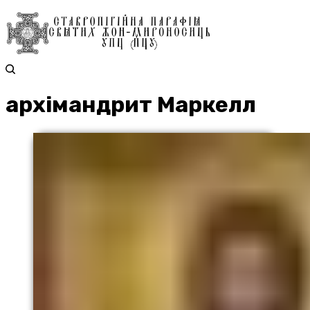
архімандрит Маркелл