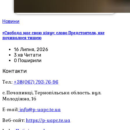
Новини
«Свобода має свою ціну»: слово Предстоятеля, яке
починалося тишею
16 Липня, 2026
3 хв Читати
0 Поширили
Контакти
Тел.:
+38(067) 793-76-96
с. Почапинці, Тернопільська область. вул.
Молодіжна, 1б
E-mail:
info@p-uapc.te.ua
Веб-сайт:
https://p-uapc.te.ua