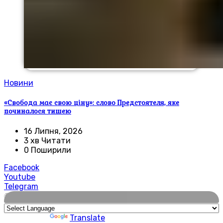
Новини
«Свобода має свою ціну»: слово Предстоятеля, яке
починалося тишею
16 Липня, 2026
3 хв Читати
0 Поширили
Facebook
Youtube
Telegram
🌍
Powered by
Translate