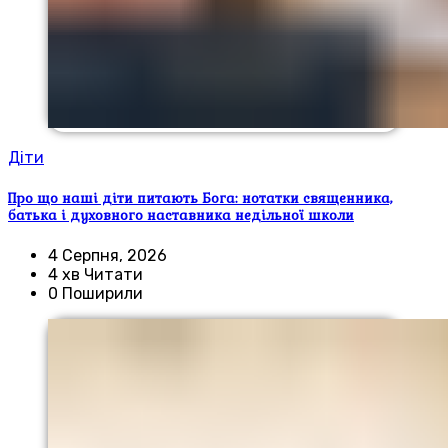
Діти
Про що наші діти питають Бога: нотатки священника,
батька і духовного наставника недільної школи
4 Серпня, 2026
4 хв Читати
0 Поширили