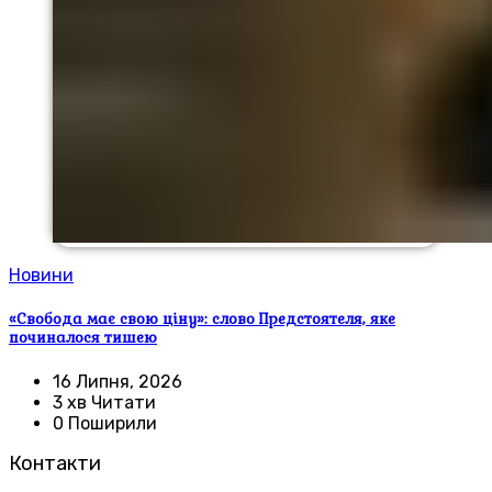
Новини
«Свобода має свою ціну»: слово Предстоятеля, яке
починалося тишею
16 Липня, 2026
3 хв Читати
0 Поширили
Контакти