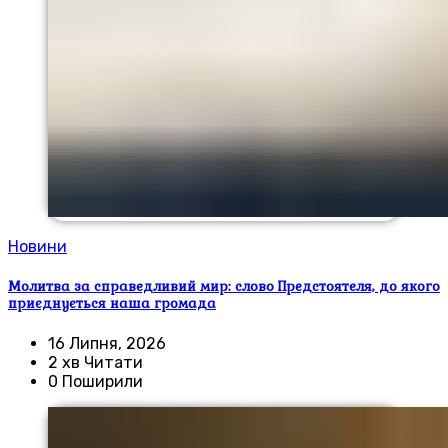
Новини
Молитва за справедливий мир: слово Предстоятеля, до якого
приєднується наша громада
16 Липня, 2026
2 хв Читати
0 Поширили