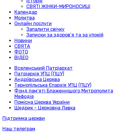
Історія
СВЯТІ ЖІНКИ-МИРОНОСИЦІ
Календар
Молитва
Онлайн послуги
Запалити свічку
Записки за здоров’я та за упокій
Новини
СВЯТА
ФОТО
ВІДЕО
Вселенський Патріархат
Патріархія УПЦ (ПЦУ)
Андріївська Церква
Тернопільська Єпархія УПЦ (ПЦУ)
Фонд пам’яті Блаженнішого Митрополита
Мефодія
Помісна Церква України
Щедрик – Церковна Лавка
Підтримка церкви
Наш телеграм