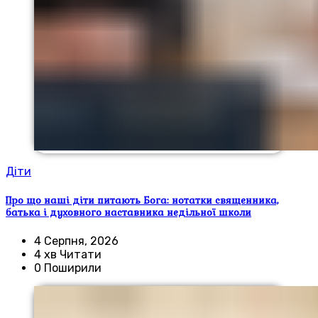
Діти
Про що наші діти питають Бога: нотатки священника,
батька і духовного наставника недільної школи
4 Серпня, 2026
4 хв Читати
0 Поширили