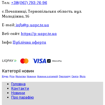
Тел.:
+38(067) 793-76-96
с. Почапинці, Тернопільська область. вул.
Молодіжна, 1б
E-mail:
info@p-uapc.te.ua
Веб-сайт:
https://p-uapc.te.ua
Інфо:
Публічна оферта
Категорії новин
Відео
Діти
Молитва
Новини
Новини з єпархій
Проповіді
Свята
Фото
Головна
Контакти
Новини
Про парафію