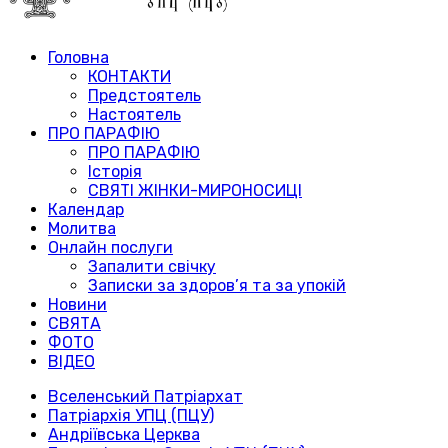
Головна
КОНТАКТИ
Предстоятель
Настоятель
ПРО ПАРАФІЮ
ПРО ПАРАФІЮ
Історія
СВЯТІ ЖІНКИ-МИРОНОСИЦІ
Календар
Молитва
Онлайн послуги
Запалити свічку
Записки за здоров’я та за упокій
Новини
СВЯТА
ФОТО
ВІДЕО
Вселенський Патріархат
Патріархія УПЦ (ПЦУ)
Андріївська Церква