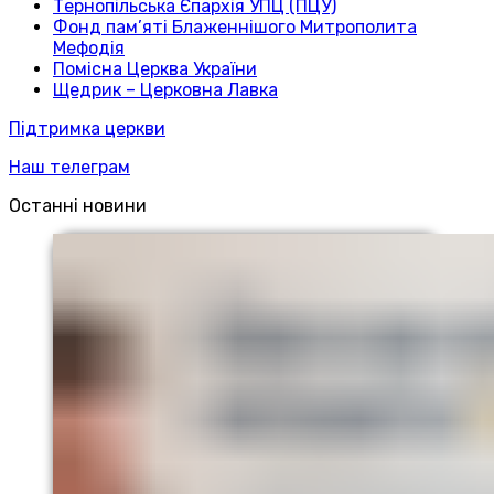
Тернопільська Єпархія УПЦ (ПЦУ)
Фонд пам’яті Блаженнішого Митрополита
Мефодія
Помісна Церква України
Щедрик – Церковна Лавка
Підтримка церкви
Наш телеграм
Останні новини