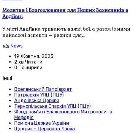
Молитви і Благословення для Наших Захисників в
Авдіївці
У місті Авдіївка тривають важкі бої, а разом із ними
найважчі аспекти – ризики для…
від
News
19 Жовтня, 2023
2 хв Читати
0 Поширили
Інші
Вселенський Патріархат
Патріархія УПЦ (ПЦУ)
Андріївська Церква
Тернопільська Єпархія УПЦ (ПЦУ)
Фонд пам’яті Блаженнішого Митрополита
Мефодія
Помісна Церква України
Щедрик – Церковна Лавка