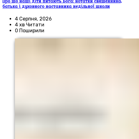
Про що наші діти питають Бога: нотатки священника,
батька і духовного наставника недільної школи
4 Серпня, 2026
4 хв Читати
0 Поширили