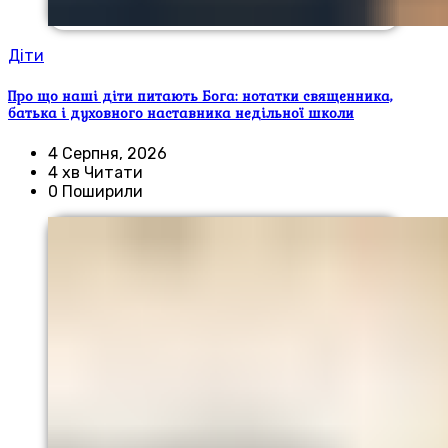
Діти
Про що наші діти питають Бога: нотатки священника,
батька і духовного наставника недільної школи
4 Серпня, 2026
4 хв Читати
0 Поширили