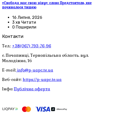
«Свобода має свою ціну»: слово Предстоятеля, яке
починалося тишею
16 Липня, 2026
3 хв Читати
0 Поширили
Контакти
Тел.:
+38(067) 793-76-96
с. Почапинці, Тернопільська область. вул.
Молодіжна, 1б
E-mail:
info@p-uapc.te.ua
Веб-сайт:
https://p-uapc.te.ua
Інфо:
Публічна оферта