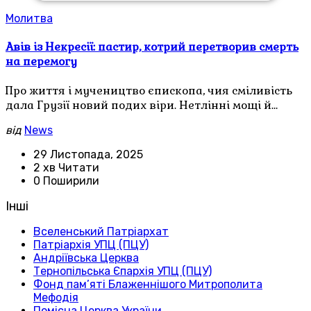
Молитва
Авів із Некресії: пастир, котрий перетворив смерть
на перемогу
Про життя і мучеництво єпископа, чия сміливість
дала Грузії новий подих віри. Нетлінні мощі й…
від
News
29 Листопада, 2025
2 хв Читати
0 Поширили
Інші
Вселенський Патріархат
Патріархія УПЦ (ПЦУ)
Андріївська Церква
Тернопільська Єпархія УПЦ (ПЦУ)
Фонд пам’яті Блаженнішого Митрополита
Мефодія
Помісна Церква України