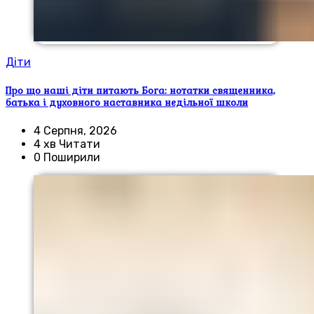
Діти
Про що наші діти питають Бога: нотатки священника,
батька і духовного наставника недільної школи
4 Серпня, 2026
4 хв Читати
0 Поширили