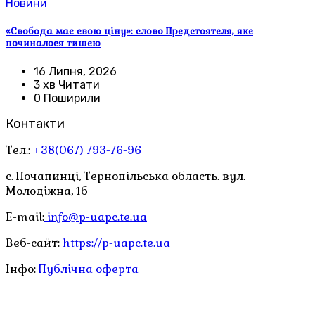
Новини
«Свобода має свою ціну»: слово Предстоятеля, яке
починалося тишею
16 Липня, 2026
3 хв Читати
0 Поширили
Контакти
Тел.:
+38(067) 793-76-96
с. Почапинці, Тернопільська область. вул.
Молодіжна, 1б
E-mail:
info@p-uapc.te.ua
Веб-сайт:
https://p-uapc.te.ua
Інфо:
Публічна оферта