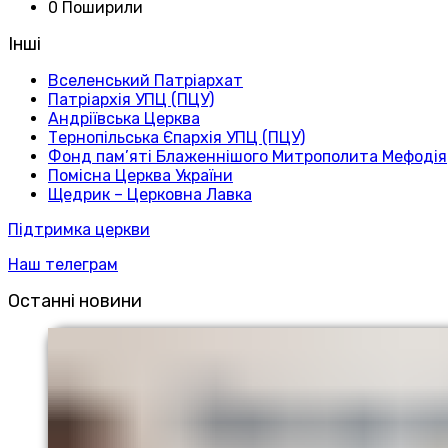
0 Поширили
Інші
Вселенський Патріархат
Патріархія УПЦ (ПЦУ)
Андріївська Церква
Тернопільська Єпархія УПЦ (ПЦУ)
Фонд пам’яті Блаженнішого Митрополита Мефодія
Помісна Церква України
Щедрик – Церковна Лавка
Підтримка церкви
Наш телеграм
Останні новини