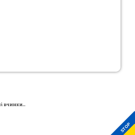
ні вчинки…
STOP