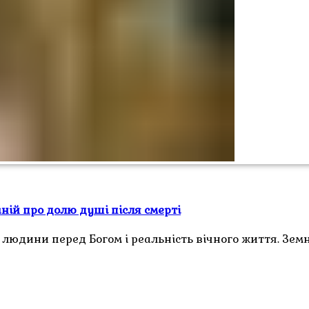
ній про долю душі після смерті
 людини перед Богом і реальність вічного життя. Зем