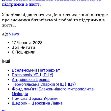
підтримки в житті
У неділю відзначається День батька, який нагадує
про значення батьківської любові та підтримки в
житті…
від
News
17 Червня, 2023
3 хв Читати
0 Поширили
Інші
Вселенський Патріархат
Патріархія УПЦ (ПЦУ)
Андріївська Церква
Тернопільська Єпархія УПЦ (ПЦУ)
Фонд пам’яті Блаженнішого Митрополита
Мефодія
Помісна Церква України
Щедрик – Церковна Лавка