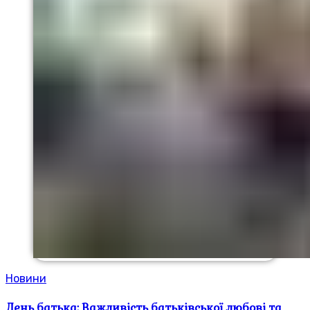
Новини
День батька: Важливість батьківської любові та