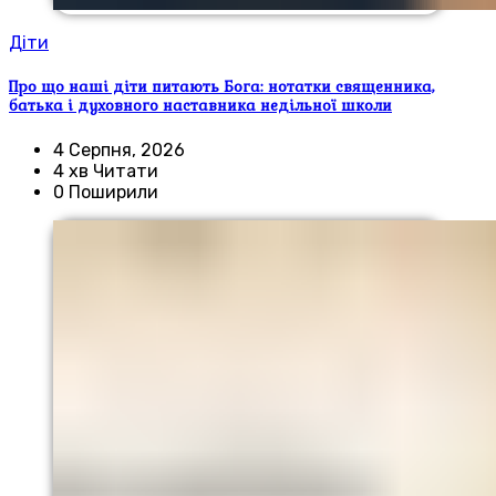
Діти
Про що наші діти питають Бога: нотатки священника,
батька і духовного наставника недільної школи
4 Серпня, 2026
4 хв Читати
0 Поширили