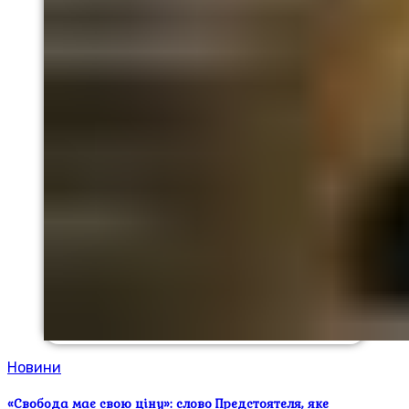
Новини
«Свобода має свою ціну»: слово Предстоятеля, яке