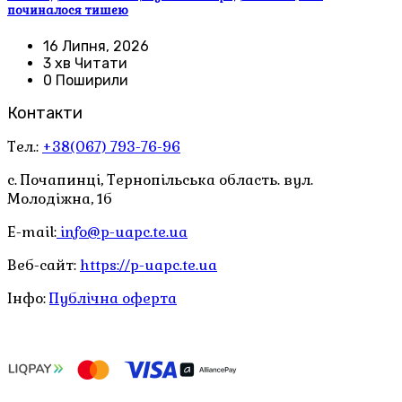
починалося тишею
16 Липня, 2026
3 хв Читати
0 Поширили
Контакти
Тел.:
+38(067) 793-76-96
с. Почапинці, Тернопільська область. вул.
Молодіжна, 1б
E-mail:
info@p-uapc.te.ua
Веб-сайт:
https://p-uapc.te.ua
Інфо:
Публічна оферта