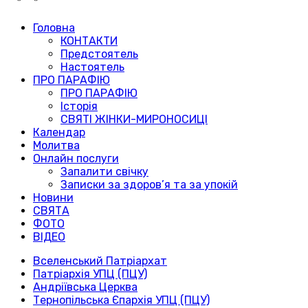
Головна
КОНТАКТИ
Предстоятель
Настоятель
ПРО ПАРАФІЮ
ПРО ПАРАФІЮ
Історія
СВЯТІ ЖІНКИ-МИРОНОСИЦІ
Календар
Молитва
Онлайн послуги
Запалити свічку
Записки за здоров’я та за упокій
Новини
СВЯТА
ФОТО
ВІДЕО
Вселенський Патріархат
Патріархія УПЦ (ПЦУ)
Андріївська Церква
Тернопільська Єпархія УПЦ (ПЦУ)