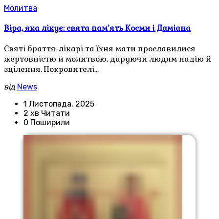
Молитва
Віра, яка лікує: свята пам’ять Косми і Даміана
Святі браття-лікарі та їхня мати прославилися
жертовністю й молитвою, даруючи людям надію й
зцілення. Покровителі…
від
News
1 Листопада, 2025
2 хв Читати
0 Поширили