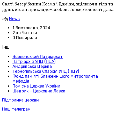
Святі безсрібники Косма і Даміан, зцілюючи тіла та
душі, стали прикладом любові та жертовності для…
від
News
1 Листопада, 2024
2 хв Читати
0 Поширили
Інші
Вселенський Патріархат
Патріархія УПЦ (ПЦУ)
Андріївська Церква
Тернопільська Єпархія УПЦ (ПЦУ)
Фонд пам’яті Блаженнішого Митрополита
Мефодія
Помісна Церква України
Щедрик – Церковна Лавка
Підтримка церкви
Наш телеграм