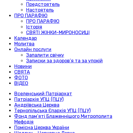
Предстоятель
Настоятель
ПРО ПАРАФІЮ
ПРО ПАРАФІЮ
Історія
СВЯТІ ЖІНКИ-МИРОНОСИЦІ
Календар
Молитва
Онлайн послуги
Запалити свічку
Записки за здоров’я та за упокій
Новини
СВЯТА
ФОТО
ВІДЕО
Вселенський Патріархат
Патріархія УПЦ (ПЦУ)
Андріївська Церква
Тернопільська Єпархія УПЦ (ПЦУ)
Фонд пам’яті Блаженнішого Митрополита
Мефодія
Помісна Церква України