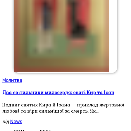
Молитва
Два світильники милосердя: святі Кир та Іоан
Подвиг святих Кира й Іоана — приклад жертовної
любові та віри сильнішої за смерть. Як…
від
News