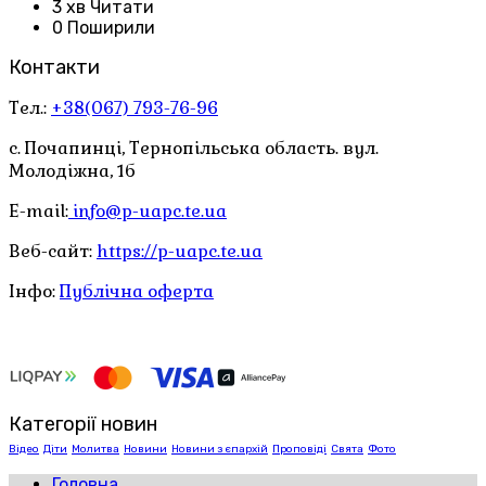
3 хв Читати
0 Поширили
Контакти
Тел.:
+38(067) 793-76-96
с. Почапинці, Тернопільська область. вул.
Молодіжна, 1б
E-mail:
info@p-uapc.te.ua
Веб-сайт:
https://p-uapc.te.ua
Інфо:
Публічна оферта
Категорії новин
Відео
Діти
Молитва
Новини
Новини з єпархій
Проповіді
Свята
Фото
Головна