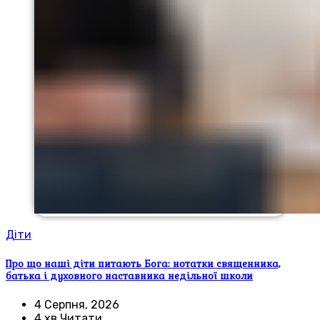
Діти
Про що наші діти питають Бога: нотатки священника,
батька і духовного наставника недільної школи
4 Серпня, 2026
4 хв Читати