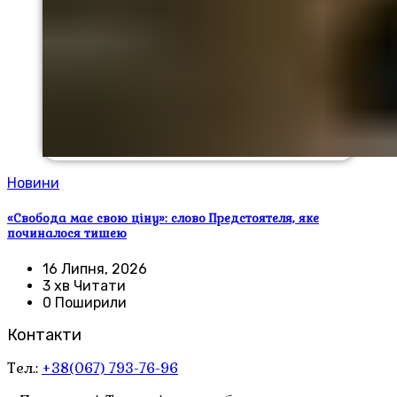
Новини
«Свобода має свою ціну»: слово Предстоятеля, яке
починалося тишею
16 Липня, 2026
3 хв Читати
0 Поширили
Контакти
Тел.:
+38(067) 793-76-96