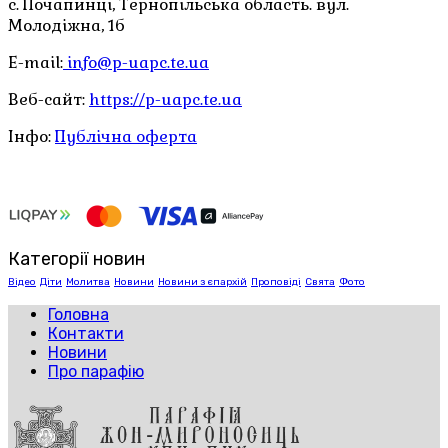
с. Почапинці, Тернопільська область. вул.
Молодіжна, 1б
E-mail:
info@p-uapc.te.ua
Веб-сайт:
https://p-uapc.te.ua
Інфо:
Публічна оферта
Категорії новин
Відео
Діти
Молитва
Новини
Новини з єпархій
Проповіді
Свята
Фото
Головна
Контакти
Новини
Про парафію