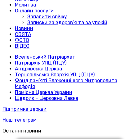
Молитва
Онлайн послуги
Запалити свічку
Записки за здоров’я та за упокій
Новини
СВЯТА
ФОТО
ВІДЕО
Вселенський Патріархат
Патріархія УПЦ (ПЦУ)
Андріївська Церква
Тернопільська Єпархія УПЦ (ПЦУ)
Фонд пам’яті Блаженнішого Митрополита
Мефодія
Помісна Церква України
Щедрик – Церковна Лавка
Підтримка церкви
Наш телеграм
Останні новини