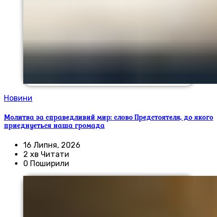
Новини
Молитва за справедливий мир: слово Предстоятеля, до якого
приєднується наша громада
16 Липня, 2026
2 хв Читати
0 Поширили