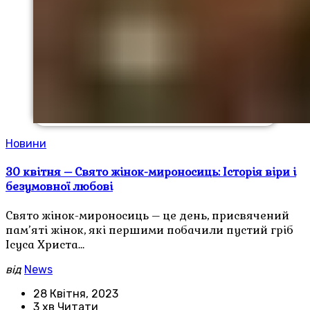
Новини
30 квітня – Свято жінок-мироносиць: Історія віри і
безумовної любові
Свято жінок-мироносиць – це день, присвячений
пам’яті жінок, які першими побачили пустий гріб
Ісуса Христа…
від
News
28 Квітня, 2023
3 хв Читати