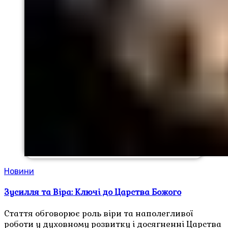
Новини
Зусилля та Віра: Ключі до Царства Божого
Стаття обговорює роль віри та наполегливої
роботи у духовному розвитку і досягненні Царства