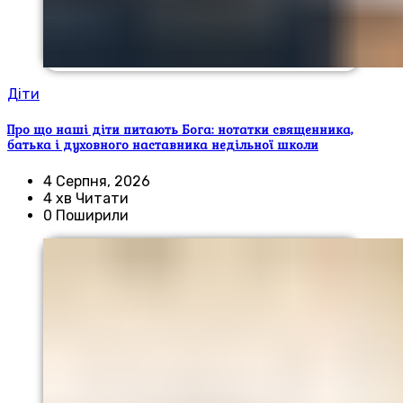
Діти
Про що наші діти питають Бога: нотатки священника,
батька і духовного наставника недільної школи
4 Серпня, 2026
4 хв Читати
0 Поширили