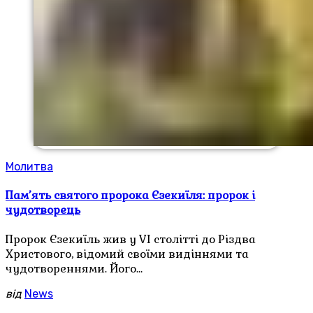
Молитва
Пам’ять святого пророка Єзекиїля: пророк і
чудотворець
Пророк Єзекиїль жив у VI столітті до Різдва
Христового, відомий своїми видіннями та
чудотвореннями. Його…
від
News