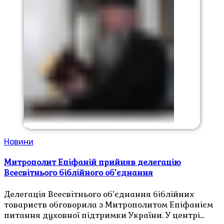
Новини
Митрополит Епіфаній прийняв делегацію
Всесвітнього біблійного об’єднання
Делегація Всесвітнього об’єднання біблійних
товариств обговорила з Митрополитом Епіфанієм
питання духовної підтримки України. У центрі…