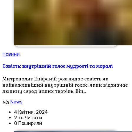
Новини
Совість: внутрішній голос мудрості та моралі
Митрополит Епіфаній розглядає совість як
найважливіший внутрішній голос, який відзначає
людину серед інших творінь. Він…
від
News
4 Квітня, 2024
2 хв Читати
0 Поширили