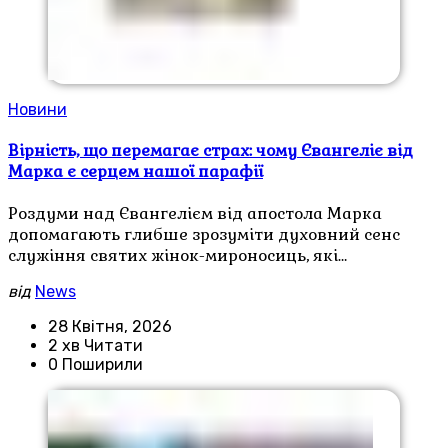
Новини
Вірність, що перемагає страх: чому Євангеліє від
Марка є серцем нашої парафії
Роздуми над Євангелієм від апостола Марка
допомагають глибше зрозуміти духовний сенс
служіння святих жінок-мироносиць, які…
від
News
28 Квітня, 2026
2 хв Читати
0 Поширили