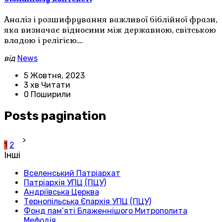
Аналіз і розшифрування важливої біблійної фрази,
яка визначає відносини між державною, світською
владою і релігією.…
від
News
5 Жовтня, 2023
3 хв Читати
0 Поширили
Posts pagination
1
2
Інші
Вселенський Патріархат
Патріархія УПЦ (ПЦУ)
Андріївська Церква
Тернопільська Єпархія УПЦ (ПЦУ)
Фонд пам’яті Блаженнішого Митрополита
Мефодія