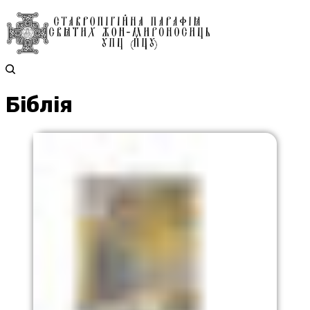
Біблія