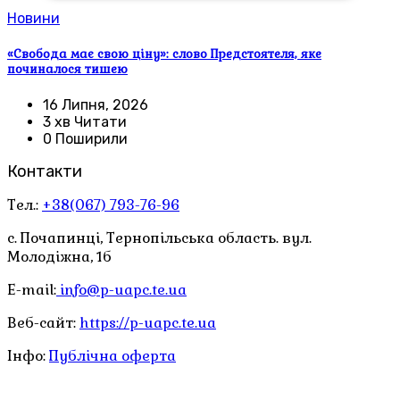
Новини
«Свобода має свою ціну»: слово Предстоятеля, яке
починалося тишею
16 Липня, 2026
3 хв Читати
0 Поширили
Контакти
Тел.:
+38(067) 793-76-96
с. Почапинці, Тернопільська область. вул.
Молодіжна, 1б
E-mail:
info@p-uapc.te.ua
Веб-сайт:
https://p-uapc.te.ua
Інфо:
Публічна оферта