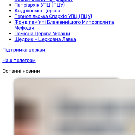
Патріархія УПЦ (ПЦУ)
Андріївська Церква
Тернопільська Єпархія УПЦ (ПЦУ)
Фонд пам’яті Блаженнішого Митрополита
Мефодія
Помісна Церква України
Щедрик – Церковна Лавка
Підтримка церкви
Наш телеграм
Останні новини