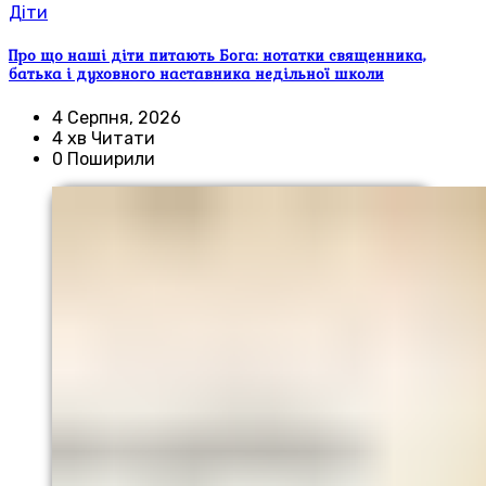
Діти
Про що наші діти питають Бога: нотатки священника,
батька і духовного наставника недільної школи
4 Серпня, 2026
4 хв Читати
0 Поширили