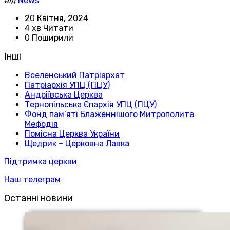
від
News
20 Квітня, 2024
4 хв Читати
0 Поширили
Інші
Вселенський Патріархат
Патріархія УПЦ (ПЦУ)
Андріївська Церква
Тернопільська Єпархія УПЦ (ПЦУ)
Фонд пам’яті Блаженнішого Митрополита
Мефодія
Помісна Церква України
Щедрик – Церковна Лавка
Підтримка церкви
Наш телеграм
Останні новини