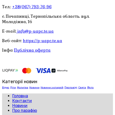
Тел.:
+38(067) 793-76-96
с. Почапинці, Тернопільська область. вул.
Молодіжна, 1б
E-mail:
info@p-uapc.te.ua
Веб-сайт:
https://p-uapc.te.ua
Інфо:
Публічна оферта
Категорії новин
Відео
Діти
Молитва
Новини
Новини з єпархій
Проповіді
Свята
Фото
Головна
Контакти
Новини
Про парафію