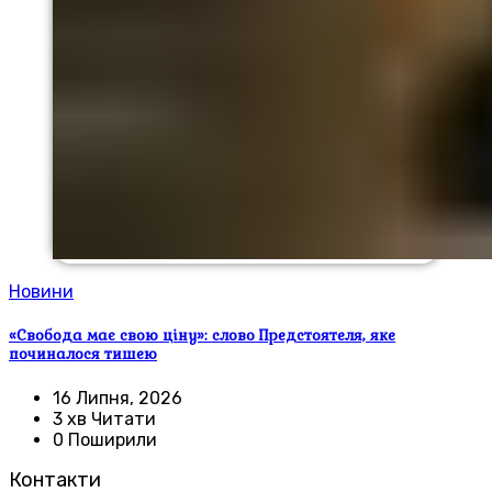
Новини
«Свобода має свою ціну»: слово Предстоятеля, яке
починалося тишею
16 Липня, 2026
3 хв Читати
0 Поширили
Контакти