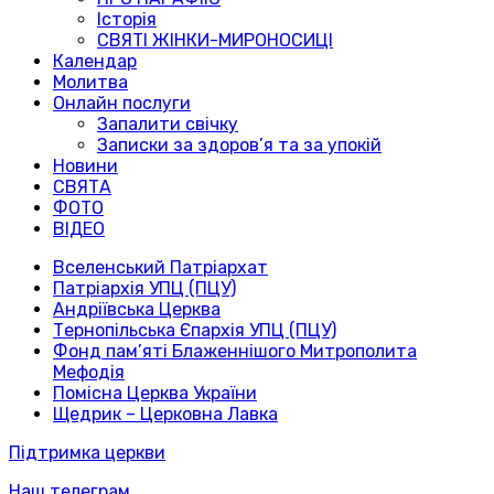
Історія
СВЯТІ ЖІНКИ-МИРОНОСИЦІ
Календар
Молитва
Онлайн послуги
Запалити свічку
Записки за здоров’я та за упокій
Новини
СВЯТА
ФОТО
ВІДЕО
Вселенський Патріархат
Патріархія УПЦ (ПЦУ)
Андріївська Церква
Тернопільська Єпархія УПЦ (ПЦУ)
Фонд пам’яті Блаженнішого Митрополита
Мефодія
Помісна Церква України
Щедрик – Церковна Лавка
Підтримка церкви
Наш телеграм