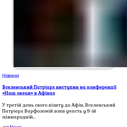
Новини
Вселенський Патріарх виступив на конференції
«Наш океан» в Афінах
У третій день свого візиту до Афін, Вселенський
Патріарх Варфоломій взяв участь у 9-ій
міжнародній…