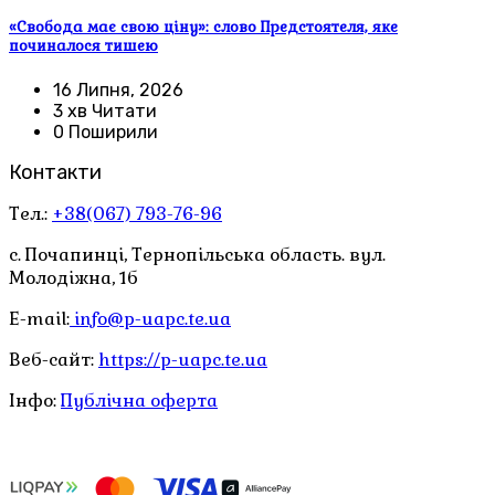
«Свобода має свою ціну»: слово Предстоятеля, яке
починалося тишею
16 Липня, 2026
3 хв Читати
0 Поширили
Контакти
Тел.:
+38(067) 793-76-96
с. Почапинці, Тернопільська область. вул.
Молодіжна, 1б
E-mail:
info@p-uapc.te.ua
Веб-сайт:
https://p-uapc.te.ua
Інфо:
Публічна оферта