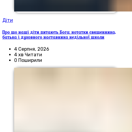
Діти
Про що наші діти питають Бога: нотатки священника,
батька і духовного наставника недільної школи
4 Серпня, 2026
4 хв Читати
0 Поширили