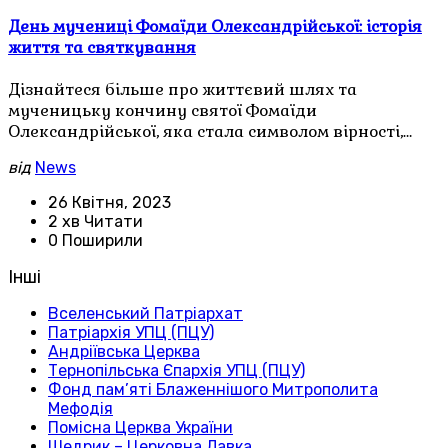
День мучениці Фомаїди Олександрійської: історія
життя та святкування
Дізнайтеся більше про життєвий шлях та
мученицьку кончину святої Фомаїди
Олександрійської, яка стала символом вірності,…
від
News
26 Квітня, 2023
2 хв Читати
0 Поширили
Інші
Вселенський Патріархат
Патріархія УПЦ (ПЦУ)
Андріївська Церква
Тернопільська Єпархія УПЦ (ПЦУ)
Фонд пам’яті Блаженнішого Митрополита
Мефодія
Помісна Церква України
Щедрик – Церковна Лавка