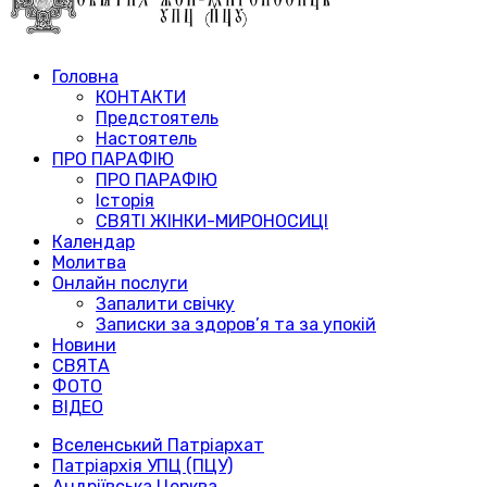
Головна
КОНТАКТИ
Предстоятель
Настоятель
ПРО ПАРАФІЮ
ПРО ПАРАФІЮ
Історія
СВЯТІ ЖІНКИ-МИРОНОСИЦІ
Календар
Молитва
Онлайн послуги
Запалити свічку
Записки за здоров’я та за упокій
Новини
СВЯТА
ФОТО
ВІДЕО
Вселенський Патріархат
Патріархія УПЦ (ПЦУ)
Андріївська Церква