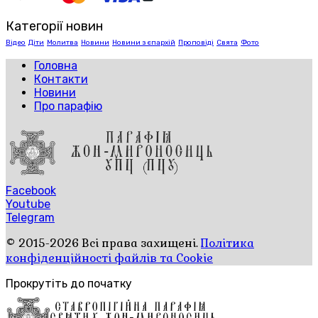
Категорії новин
Відео
Діти
Молитва
Новини
Новини з єпархій
Проповіді
Свята
Фото
Головна
Контакти
Новини
Про парафію
Facebook
Youtube
Telegram
© 2015-2026 Всі права захищені.
Політика
конфіденційності файлів та Cookie
Прокрутіть до початку