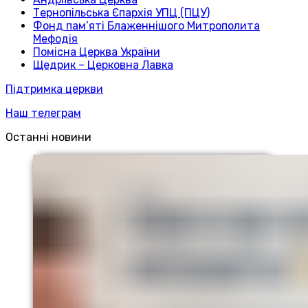
Тернопільська Єпархія УПЦ (ПЦУ)
Фонд пам’яті Блаженнішого Митрополита
Мефодія
Помісна Церква України
Щедрик – Церковна Лавка
Підтримка церкви
Наш телеграм
Останні новини