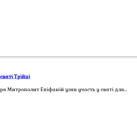
святі Трійці
иря Митрополит Епіфаній узяв участь у святі для…