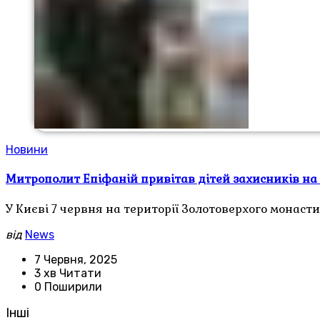
Новини
Митрополит Епіфаній привітав дітей захисників на 
У Києві 7 червня на території Золотоверхого монаст
від
News
7 Червня, 2025
3 хв Читати
0 Поширили
Інші