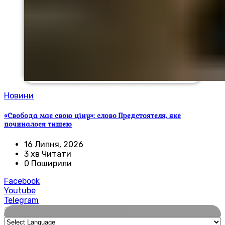
Новини
«Свобода має свою ціну»: слово Предстоятеля, яке
починалося тишею
16 Липня, 2026
3 хв Читати
0 Поширили
Facebook
Youtube
Telegram
🌍