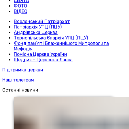
СВЯТА
ФОТО
ВІДЕО
Вселенський Патріархат
Патріархія УПЦ (ПЦУ)
Андріївська Церква
Тернопільська Єпархія УПЦ (ПЦУ)
Фонд пам’яті Блаженнішого Митрополита
Мефодія
Помісна Церква України
Щедрик – Церковна Лавка
Підтримка церкви
Наш телеграм
Останні новини