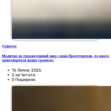
Новини
Молитва за справедливий мир: слово Предстоятеля, до якого
приєднується наша громада
16 Липня, 2026
2 хв Читати
0 Поширили