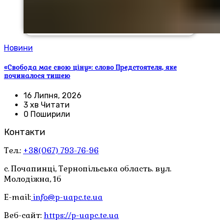
Новини
«Свобода має свою ціну»: слово Предстоятеля, яке
починалося тишею
16 Липня, 2026
3 хв Читати
0 Поширили
Контакти
Тел.:
+38(067) 793-76-96
с. Почапинці, Тернопільська область. вул.
Молодіжна, 1б
E-mail:
info@p-uapc.te.ua
Веб-сайт:
https://p-uapc.te.ua