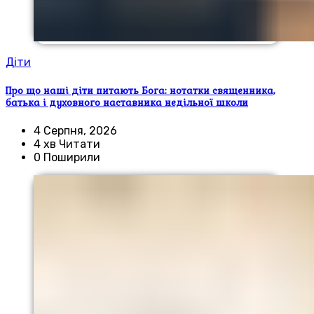
Діти
Про що наші діти питають Бога: нотатки священника,
батька і духовного наставника недільної школи
4 Серпня, 2026
4 хв Читати
0 Поширили