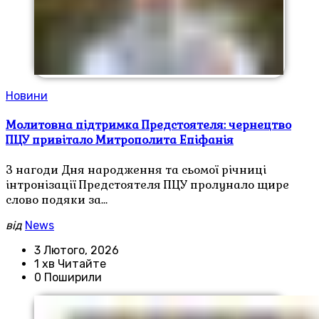
Новини
Молитовна підтримка Предстоятеля: чернецтво
ПЦУ привітало Митрополита Епіфанія
З нагоди Дня народження та сьомої річниці
інтронізації Предстоятеля ПЦУ пролунало щире
слово подяки за…
від
News
3 Лютого, 2026
1 хв Читайте
0 Поширили