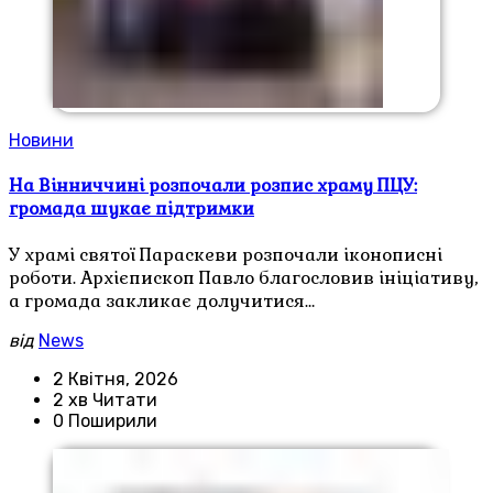
Новини
На Вінниччині розпочали розпис храму ПЦУ:
громада шукає підтримки
У храмі святої Параскеви розпочали іконописні
роботи. Архієпископ Павло благословив ініціативу,
а громада закликає долучитися…
від
News
2 Квітня, 2026
2 хв Читати
0 Поширили