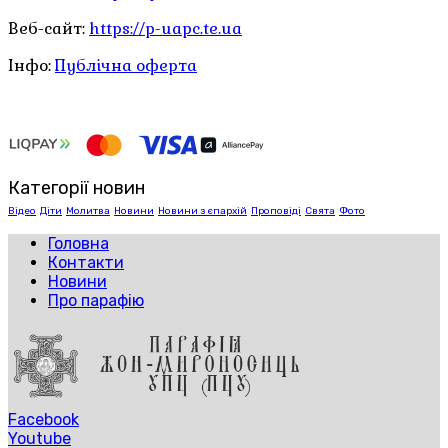
Веб-сайт:
https://p-uapc.te.ua
Інфо:
Публічна оферта
Категорії новин
Відео
Діти
Молитва
Новини
Новини з єпархій
Проповіді
Свята
Фото
Головна
Контакти
Новини
Про парафію
Facebook
Youtube