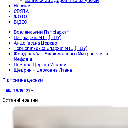
Записки за здоров’я та за упокій
Новини
СВЯТА
ФОТО
ВІДЕО
Вселенський Патріархат
Патріархія УПЦ (ПЦУ)
Андріївська Церква
Тернопільська Єпархія УПЦ (ПЦУ)
Фонд пам’яті Блаженнішого Митрополита
Мефодія
Помісна Церква України
Щедрик – Церковна Лавка
Підтримка церкви
Наш телеграм
Останні новини