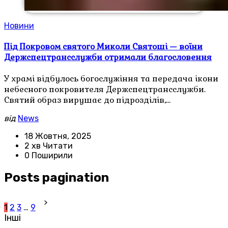
Новини
Під Покровом святого Миколи Святоші — воїни
Держспецтрансслужби отримали благословення
У храмі відбулось богослужіння та передача ікони
небесного покровителя Держспецтрансслужби.
Святий образ вирушає до підрозділів,…
від
News
18 Жовтня, 2025
2 хв Читати
0 Поширили
Posts pagination
1
2
3
…
9
Інші