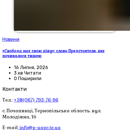
Новини
«Свобода має свою ціну»: слово Предстоятеля, яке
починалося тишею
16 Липня, 2026
3 хв Читати
0 Поширили
Контакти
Тел.:
+38(067) 793-76-96
с. Почапинці, Тернопільська область. вул.
Молодіжна, 1б
E-mail:
info@p-uapc.te.ua