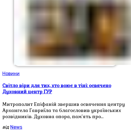
Новини
Світло віри для тих, хто воює в тіні: освячено
Духовний центр ГУР
Митрополит Епіфаній звершив освячення центру
Архангела Гавриїла та благословив українських
розвідників. Духовна опора, пам’ять про…
від
News