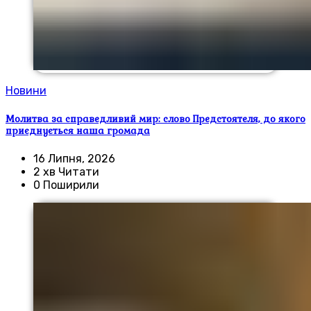
Новини
Молитва за справедливий мир: слово Предстоятеля, до якого
приєднується наша громада
16 Липня, 2026
2 хв Читати
0 Поширили