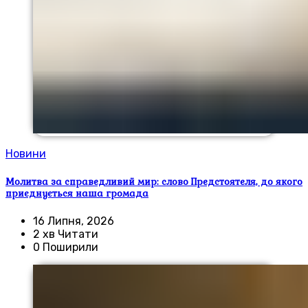
Новини
Молитва за справедливий мир: слово Предстоятеля, до якого
приєднується наша громада
16 Липня, 2026
2 хв Читати
0 Поширили