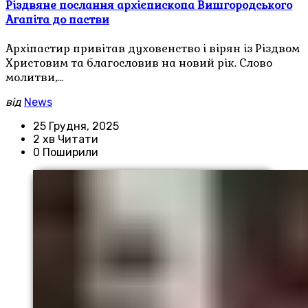
Різдвяне послання архієпископа Вишгородського
Агапіта до пастви
Архіпастир привітав духовенство і вірян із Різдвом
Христовим та благословив на новий рік. Слово
молитви,…
від
News
25 Грудня, 2025
2 хв Читати
0 Поширили