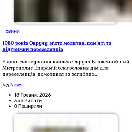
Новини
1080 років Овручу: місто молитви, пам’яті та
підтримки переселенців
У день святкування ювілею Овруча Блаженнійший
Митрополит Епіфаній благословив дім для
переселенців, помолився за загиблих…
від
News
18 Травня, 2026
3 хв Читати
0 Поширили