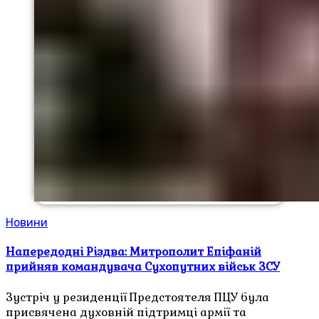
Новини
Напередодні Різдва: Митрополит Епіфаній
прийняв командувача Сухопутних військ ЗСУ
Зустріч у резиденції Предстоятеля ПЦУ була
присвячена духовній підтримці армії та