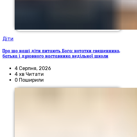
Діти
Про що наші діти питають Бога: нотатки священника,
батька і духовного наставника недільної школи
4 Серпня, 2026
4 хв Читати
0 Поширили