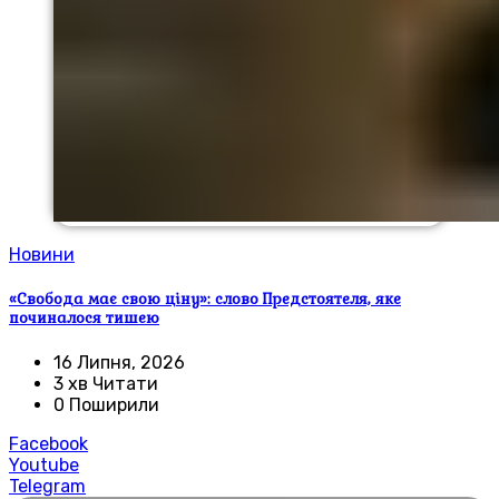
Новини
«Свобода має свою ціну»: слово Предстоятеля, яке
починалося тишею
16 Липня, 2026
3 хв Читати
0 Поширили
Facebook
Youtube
Telegram