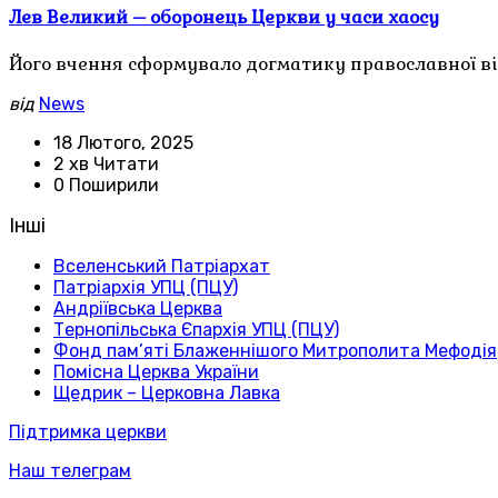
Лев Великий – оборонець Церкви у часи хаосу
Його вчення сформувало догматику православної вір
від
News
18 Лютого, 2025
2 хв Читати
0 Поширили
Інші
Вселенський Патріархат
Патріархія УПЦ (ПЦУ)
Андріївська Церква
Тернопільська Єпархія УПЦ (ПЦУ)
Фонд пам’яті Блаженнішого Митрополита Мефодія
Помісна Церква України
Щедрик – Церковна Лавка
Підтримка церкви
Наш телеграм