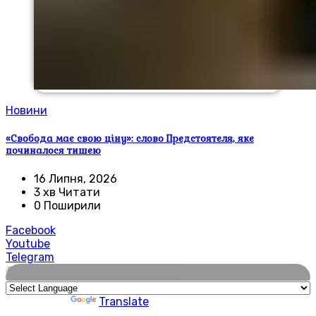
Новини
«Свобода має свою ціну»: слово Предстоятеля, яке
починалося тишею
16 Липня, 2026
3 хв Читати
0 Поширили
Facebook
Youtube
Telegram
🌍
Powered by
Translate