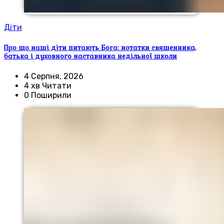
Діти
Про що наші діти питають Бога: нотатки священника,
батька і духовного наставника недільної школи
4 Серпня, 2026
4 хв Читати
0 Поширили