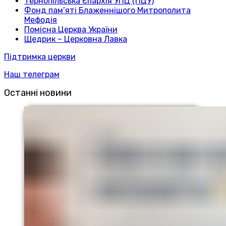
Тернопільська Єпархія УПЦ (ПЦУ)
Фонд пам’яті Блаженнішого Митрополита
Мефодія
Помісна Церква України
Щедрик – Церковна Лавка
Підтримка церкви
Наш телеграм
Останні новини