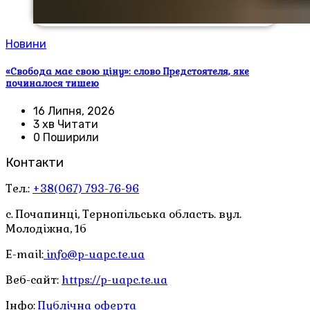
Новини
«Свобода має свою ціну»: слово Предстоятеля, яке
починалося тишею
16 Липня, 2026
3 хв Читати
0 Поширили
Контакти
Тел.:
+38(067) 793-76-96
с. Почапинці, Тернопільська область. вул.
Молодіжна, 1б
E-mail:
info@p-uapc.te.ua
Веб-сайт:
https://p-uapc.te.ua
Інфо:
Публічна оферта