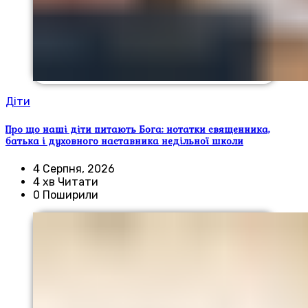
Діти
Про що наші діти питають Бога: нотатки священника,
батька і духовного наставника недільної школи
4 Серпня, 2026
4 хв Читати
0 Поширили