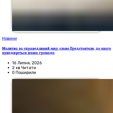
Новини
Молитва за справедливий мир: слово Предстоятеля, до якого
приєднується наша громада
16 Липня, 2026
2 хв Читати
0 Поширили