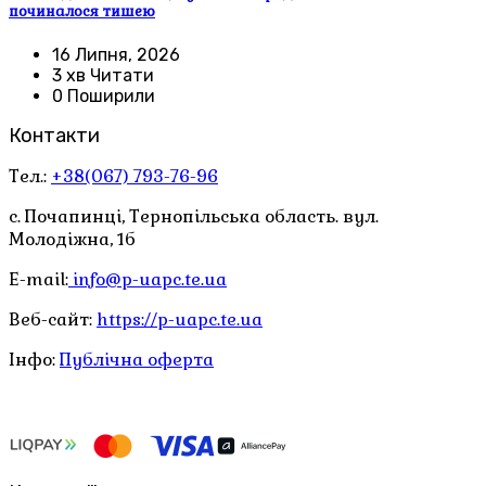
починалося тишею
16 Липня, 2026
3 хв Читати
0 Поширили
Контакти
Тел.:
+38(067) 793-76-96
с. Почапинці, Тернопільська область. вул.
Молодіжна, 1б
E-mail:
info@p-uapc.te.ua
Веб-сайт:
https://p-uapc.te.ua
Інфо:
Публічна оферта