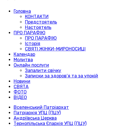
Головна
КОНТАКТИ
Предстоятель
Настоятель
ПРО ПАРАФІЮ
ПРО ПАРАФІЮ
Історія
СВЯТІ ЖІНКИ-МИРОНОСИЦІ
Календар
Молитва
Онлайн послуги
Запалити свічку
Записки за здоров’я та за упокій
Новини
СВЯТА
ФОТО
ВІДЕО
Вселенський Патріархат
Патріархія УПЦ (ПЦУ)
Андріївська Церква
Тернопільська Єпархія УПЦ (ПЦУ)