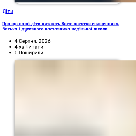
Діти
Про що наші діти питають Бога: нотатки священника,
батька і духовного наставника недільної школи
4 Серпня, 2026
4 хв Читати
0 Поширили