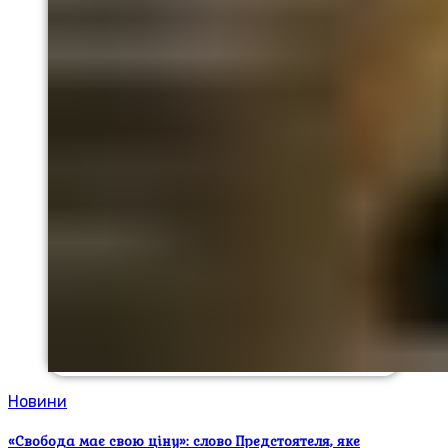
Новини
«Свобода має свою ціну»: слово Предстоятеля, яке