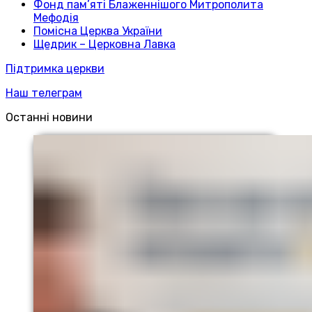
Фонд пам’яті Блаженнішого Митрополита
Мефодія
Помісна Церква України
Щедрик – Церковна Лавка
Підтримка церкви
Наш телеграм
Останні новини