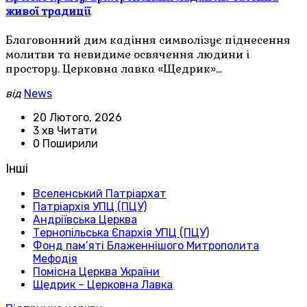
живої традиції
Благовонний дим кадіння символізує піднесення
молитви та невидиме освячення людини і
простору. Церковна лавка «Щедрик»…
від
News
20 Лютого, 2026
3 хв Читати
0 Поширили
Інші
Вселенський Патріархат
Патріархія УПЦ (ПЦУ)
Андріївська Церква
Тернопільська Єпархія УПЦ (ПЦУ)
Фонд пам’яті Блаженнішого Митрополита
Мефодія
Помісна Церква України
Щедрик – Церковна Лавка