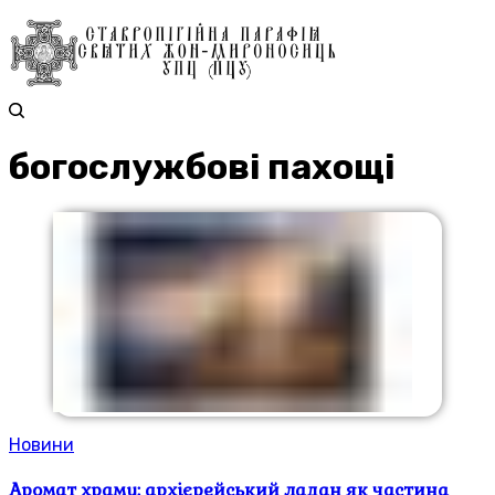
богослужбові пахощі
Новини
Аромат храму: архієрейський ладан як частина