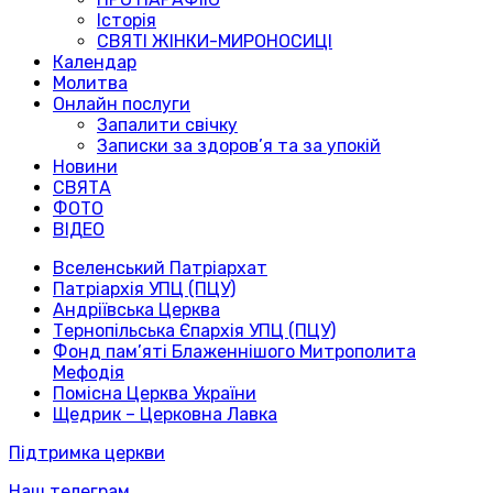
Історія
СВЯТІ ЖІНКИ-МИРОНОСИЦІ
Календар
Молитва
Онлайн послуги
Запалити свічку
Записки за здоров’я та за упокій
Новини
СВЯТА
ФОТО
ВІДЕО
Вселенський Патріархат
Патріархія УПЦ (ПЦУ)
Андріївська Церква
Тернопільська Єпархія УПЦ (ПЦУ)
Фонд пам’яті Блаженнішого Митрополита
Мефодія
Помісна Церква України
Щедрик – Церковна Лавка
Підтримка церкви
Наш телеграм