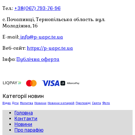
Тел.:
+38(067) 793-76-96
с. Почапинці, Тернопільська область. вул.
Молодіжна, 1б
E-mail:
info@p-uapc.te.ua
Веб-сайт:
https://p-uapc.te.ua
Інфо:
Публічна оферта
Категорії новин
Відео
Діти
Молитва
Новини
Новини з єпархій
Проповіді
Свята
Фото
Головна
Контакти
Новини
Про парафію