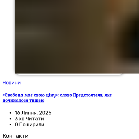
Новини
«Свобода має свою ціну»: слово Предстоятеля, яке
починалося тишею
16 Липня, 2026
3 хв Читати
0 Поширили
Контакти