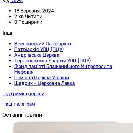
від
News
18 Березня, 2024
2 хв Читати
0 Поширили
Інші
Вселенський Патріархат
Патріархія УПЦ (ПЦУ)
Андріївська Церква
Тернопільська Єпархія УПЦ (ПЦУ)
Фонд пам’яті Блаженнішого Митрополита
Мефодія
Помісна Церква України
Щедрик – Церковна Лавка
Підтримка церкви
Наш телеграм
Останні новини