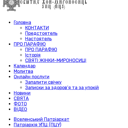
Головна
КОНТАКТИ
Предстоятель
Настоятель
ПРО ПАРАФІЮ
ПРО ПАРАФІЮ
Історія
СВЯТІ ЖІНКИ-МИРОНОСИЦІ
Календар
Молитва
Онлайн послуги
Запалити свічку
Записки за здоров’я та за упокій
Новини
СВЯТА
ФОТО
ВІДЕО
Вселенський Патріархат
Патріархія УПЦ (ПЦУ)