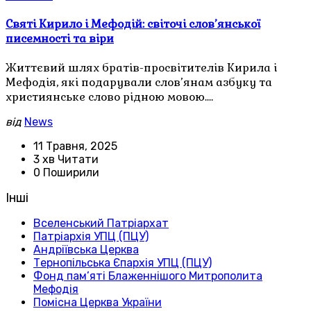
Святі Кирило і Мефодій: світочі слов’янської
писемності та віри
Життєвий шлях братів-просвітителів Кирила і
Мефодія, які подарували слов’янам азбуку та
християнське слово рідною мовою.…
від
News
11 Травня, 2025
3 хв Читати
0 Поширили
Інші
Вселенський Патріархат
Патріархія УПЦ (ПЦУ)
Андріївська Церква
Тернопільська Єпархія УПЦ (ПЦУ)
Фонд пам’яті Блаженнішого Митрополита
Мефодія
Помісна Церква України