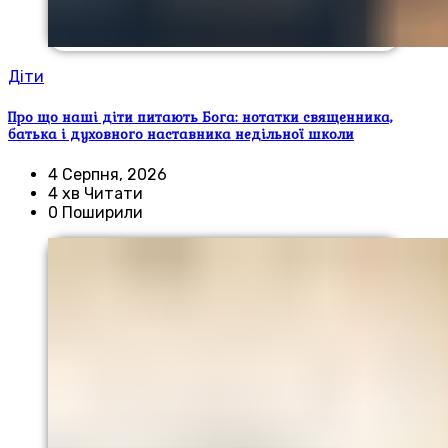
Діти
Про що наші діти питають Бога: нотатки священника,
батька і духовного наставника недільної школи
4 Серпня, 2026
4 хв Читати
0 Поширили