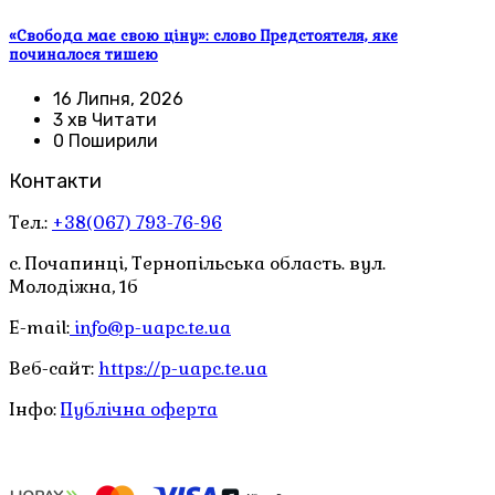
«Свобода має свою ціну»: слово Предстоятеля, яке
починалося тишею
16 Липня, 2026
3 хв Читати
0 Поширили
Контакти
Тел.:
+38(067) 793-76-96
с. Почапинці, Тернопільська область. вул.
Молодіжна, 1б
E-mail:
info@p-uapc.te.ua
Веб-сайт:
https://p-uapc.te.ua
Інфо:
Публічна оферта