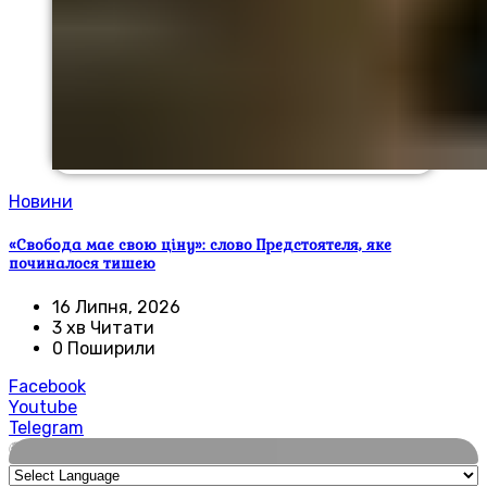
Новини
«Свобода має свою ціну»: слово Предстоятеля, яке
починалося тишею
16 Липня, 2026
3 хв Читати
0 Поширили
Facebook
Youtube
Telegram
🌍