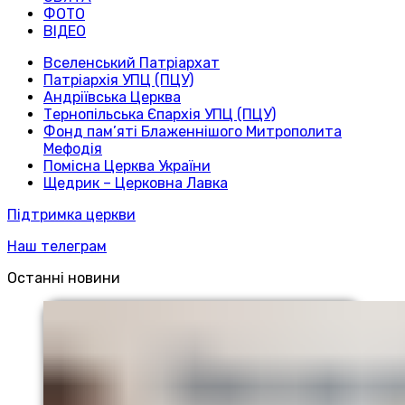
ФОТО
ВІДЕО
Вселенський Патріархат
Патріархія УПЦ (ПЦУ)
Андріївська Церква
Тернопільська Єпархія УПЦ (ПЦУ)
Фонд пам’яті Блаженнішого Митрополита
Мефодія
Помісна Церква України
Щедрик – Церковна Лавка
Підтримка церкви
Наш телеграм
Останні новини