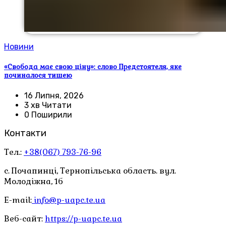
Новини
«Свобода має свою ціну»: слово Предстоятеля, яке
починалося тишею
16 Липня, 2026
3 хв Читати
0 Поширили
Контакти
Тел.:
+38(067) 793-76-96
с. Почапинці, Тернопільська область. вул.
Молодіжна, 1б
E-mail:
info@p-uapc.te.ua
Веб-сайт:
https://p-uapc.te.ua