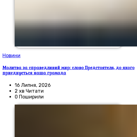
Новини
Молитва за справедливий мир: слово Предстоятеля, до якого
приєднується наша громада
16 Липня, 2026
2 хв Читати
0 Поширили