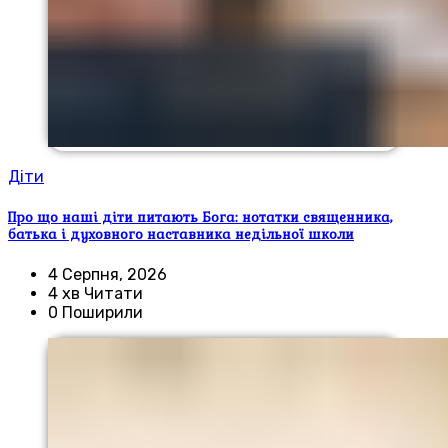
Діти
Про що наші діти питають Бога: нотатки священника,
батька і духовного наставника недільної школи
4 Серпня, 2026
4 хв Читати
0 Поширили