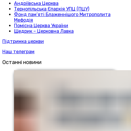
Андріївська Церква
Тернопільська Єпархія УПЦ (ПЦУ)
Фонд пам’яті Блаженнішого Митрополита
Мефодія
Помісна Церква України
Щедрик – Церковна Лавка
Підтримка церкви
Наш телеграм
Останні новини