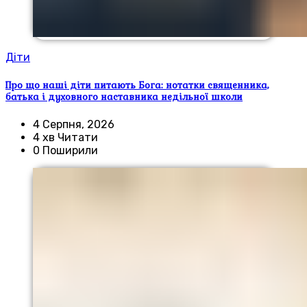
Діти
Про що наші діти питають Бога: нотатки священника,
батька і духовного наставника недільної школи
4 Серпня, 2026
4 хв Читати
0 Поширили