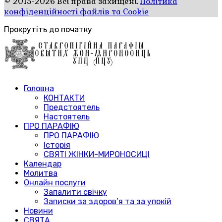
© 2015-2026 Всі права захищені.
Політика
конфіденційності файлів та Cookie
Прокрутіть до початку
Головна
КОНТАКТИ
Предстоятель
Настоятель
ПРО ПАРАФІЮ
ПРО ПАРАФІЮ
Історія
СВЯТІ ЖІНКИ-МИРОНОСИЦІ
Календар
Молитва
Онлайн послуги
Запалити свічку
Записки за здоров’я та за упокій
Новини
СВЯТА